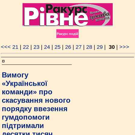
Ракурс подій
<<<
21
|
22
|
23
|
24
|
25
|
26
|
27
|
28
|
29
|
30
|
>>>
¤
Вимогу
«Української
команди» про
скасування нового
порядку ввезення
гумдопомоги
підтримали
десятки тисяч