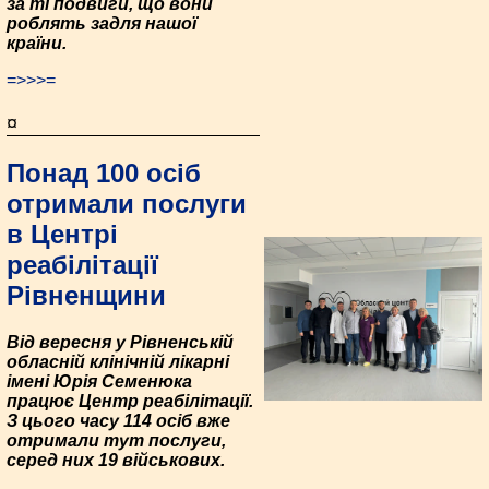
за ті подвиги, що вони
роблять задля нашої
країни.
=>>>=
¤
Понад 100 осіб
отримали послуги
в Центрі
реабілітації
Рівненщини
Від вересня у Рівненській
обласній клінічній лікарні
імені Юрія Семенюка
працює Центр реабілітації.
З цього часу 114 осіб вже
отримали тут послуги,
серед них 19 військових.