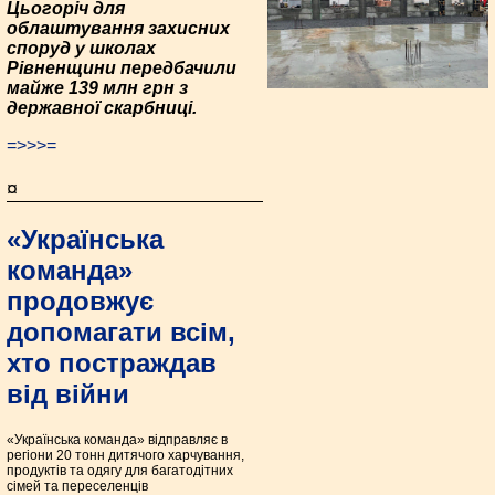
Цьогоріч для
облаштування захисних
споруд у школах
Рівненщини передбачили
майже 139 млн грн з
державної скарбниці.
=>>>=
¤
«Українська
команда»
продовжує
допомагати всім,
хто постраждав
від війни
«Українська команда» відправляє в
регіони 20 тонн дитячого харчування,
продуктів та одягу для багатодітних
сімей та переселенців