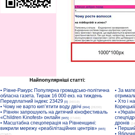
Найпопулярніші статті:
• Рiвне-Ракурс Популярна громадсько-політична
• За мат
обласна газета. Тираж 16 000 екз. на тиждень
отримали
Передплатний індекс 23429
• Хто і 
[0]
(36019)
• Чому не варто кип’ятити воду двічі
Корецькі
[964]
(28200)
• Рівнян запрошують на дитячий кінофестиваль
• «Украї
«Children Kinofest» онлайн
спецпідр
[965]
(27488)
• Масштабна спецоперація на Рівненщині:
дронів
(2
викрили мережу «реабілітаційних центрів»
• Перший
[965]
• Яблучн
(27467)