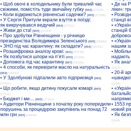
• Щоб овочі в холодильнику були тривалий час
• Де на 
свіжими, помістіть туди звичайну губку
ліки»: т
[964]
(27432)
• Коли відкриються рівненські садочки?
• Розвід
[965]
(27266)
• У Сергія Притули вкрали взуття в поїзді:
станції 
як викручувався ведучий
• «Украї
[964]
(27221)
• Живи до ста!
станцій 
[965]
(27033)
• Про здобутки Рівненщини - у річницю
добровол
президенства Володимира Зеленського
• «Украї
[965]
(26692)
• ЗНО під час карантину: як складати?
нашим з
[964]
(26251)
• Розшифровка аналізу крові:
• Мобіль
[841]
(25738)
• Як позбутися шпори на п’яті
надають
[850]
(21340)
• Допомога під час карантину
• Як ана
[967]
(18205)
• 4 способи, як перевірити масло на натуральність
(1412)
• 20-й а
[964]
(18031)
• У Здолбунові підпалили авто підприємця
«швидкої
[965]
(17521)
(1338)
• Що робити, якщо дитину покусали комарі
• «Украї
[965]
батальйо
(17211)
• Бюджет і ми…
напрямк
[965]
(17141)
• Аудитори Рівненщини з початку року попередили
• 1553 п
порушень за процедурою закупівель на понад 72
новий рі
млн грн
• Як без
[965]
(16839)
(1146)