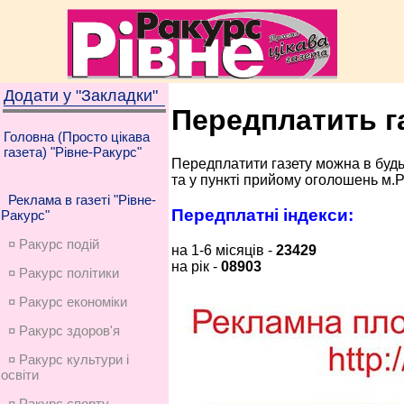
Додати у "Закладки"
Передплатить г
Головна (Просто цікава
газета) "Рівне-Ракурс"
Передплатити газету можна в буд
та у пункті прийому оголошень м.Р
Реклама в газеті "Рівне-
Передплатні індекси:
Ракурс"
¤ Ракурс подій
на 1-6 місяців -
23429
на рік -
08903
¤ Ракурс політики
¤ Ракурс економiки
¤ Ракурс здоров'я
¤ Ракурс культури і
освіти
¤ Ракурс спорту