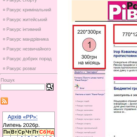
¤ Ракурс кримінальний
¤ Ракурс житейський
¤ Ракурс інтимний
¤ Ракурс мандрівника
¤ Ракурс незвичайного
¤ Ракурс добрих порад
¤ Ракурс розваг
Пошук
Архів «РР»:
Липень 2026p.
Пн
Вт
Ср
Чт
Пт
Сб
Нд