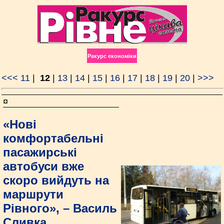
Ракурс економiки
<<<
11
|
12
|
13
|
14
|
15
|
16
|
17
|
18
|
19
|
20
|
>>>
¤
«Нові
комфортабельні
пасажирські
автобуси вже
скоро вийдуть на
маршрути
Рівного», – Василь
Сливка