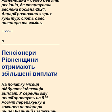
Рівненщина – серед дев’яти
регіонів, де стартувала
весняна посівна-2024.
Аграрії розпочали з ярих
культур: сіють овес,
пшеницю та ячмінь.
=>>>=
¤
Пенсіонери
Рівненщини
отримають
збільшені виплати
На початку місяця
відбулася індексація
виплат. У середньому
пенсії зростуть на 8 %.
Розмір перерахунку в
кожного пенсіонера
індивідуальний і залежить