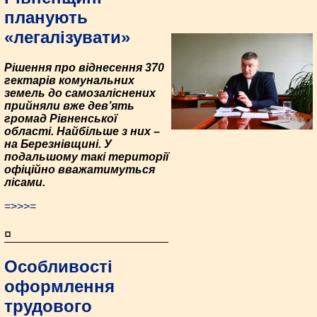
планують
«легалізувати»
Рішення про віднесення 370
гектарів комунальних
земель до самозаліснених
прийняли вже дев’ять
громад Рівненської
області. Найбільше з них –
на Березнівщині. У
подальшому такі території
офіційно вважатимуться
лісами.
=>>>=
¤
Особливості
оформлення
трудового