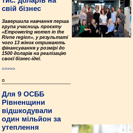
тис. доларів на
свій бізнес
Завершила навчання перша
група учасниць проєкту
«Empowering women in the
Rivne region», у результаті
чого 13 жінок отримають
фінансування у розмірі до
1500 доларів на реалізацію
своєї бізнес-ідеї.
=>>>=
¤
Для 9 ОСББ
Рівненщини
відшкодували
один мільйон за
утеплення