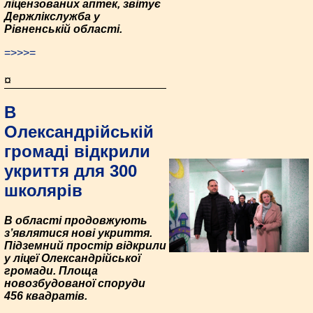
ліцензованих аптек, звітує
Держлікслужба у
Рівненській області.
=>>>=
¤
В
Олександрійській
громаді відкрили
укриття для 300
школярів
В області продовжують
з’являтися нові укриття.
Підземний простір відкрили
у ліцеї Олександрійської
громади. Площа
новозбудованої споруди
456 квадратів.