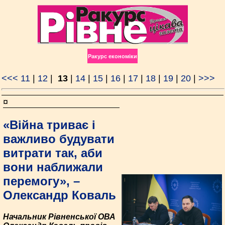
Ракурс економiки
<<<
11
|
12
|
13
|
14
|
15
|
16
|
17
|
18
|
19
|
20
|
>>>
¤
«Війна триває і
важливо будувати
витрати так, аби
вони наближали
перемогу», –
Олександр Коваль
Начальник Рівненської ОВА