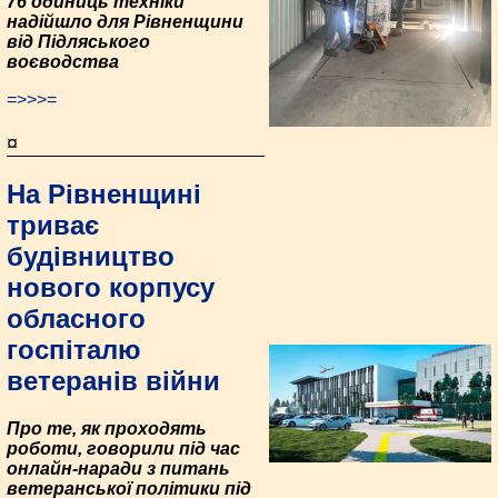
76 одиниць техніки
надійшло для Рівненщини
від Підляського
воєводства
=>>>=
¤
На Рівненщині
триває
будівництво
нового корпусу
обласного
госпіталю
ветеранів війни
Про те, як проходять
роботи, говорили під час
онлайн-наради з питань
ветеранської політики під