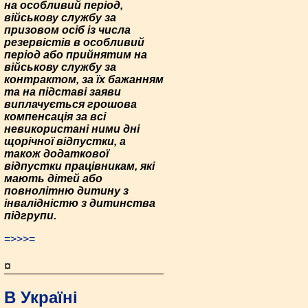
на особливий період,
військову службу за
призовом осіб із числа
резервістів в особливий
період або прийнятим на
військову службу за
контрактом, за їх бажанням
та на підставі заяви
виплачується грошова
компенсація за всі
невикористані ними дні
щорічної відпустки, а
також додаткової
відпустки працівникам, які
мають дітей або
повнолітню дитину з
інвалідністю з дитинства
підгрупи.
=>>>=
¤
В Україні