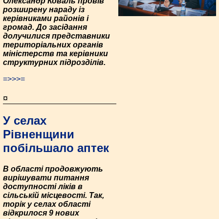
Олександр Коваль провів
розширену нараду із
керівниками районів і
громад. До засідання
долучилися представники
територіальних органів
міністерств та керівники
структурних підрозділів.
=>>>=
¤
У селах
Рівненщини
побільшало аптек
В області продовжують
вирішувати питання
доступності ліків в
сільській місцевості. Так,
торік у селах області
відкрилося 9 нових