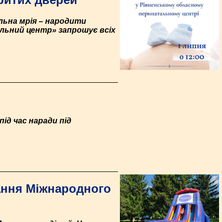
пільна мрія – народити
альний центр» запрошує всіх
під час наради під
ання Міжнародного