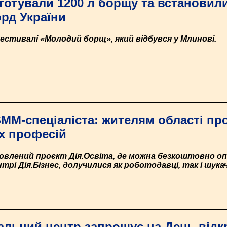
готували 1200 л борщу та встановил
рд України
естивалі «Молодий борщ», який відбувся у Млинові.
SMM-спеціаліста: жителям області п
х професій
овлений проєкт Дія.Освіта, де можна безкоштовно оп
нтрі Дія.Бізнес, долучилися як роботодавці, так і шука
льний центр запрошує на День відк