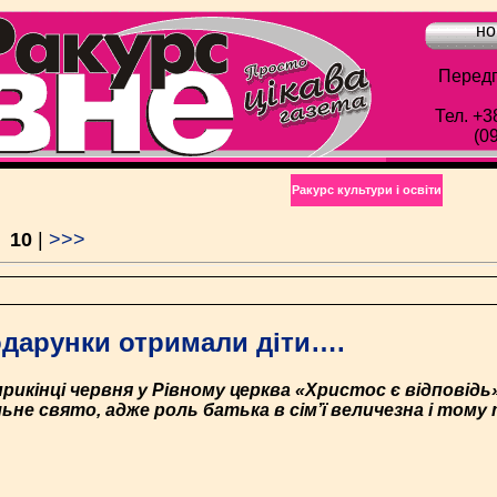
но
Передп
Тел. +3
(0
Ракурс культури і освіти
|
10
|
>>>
подарунки отримали діти….
априкінці червня у Рівному церква «Христос є відпові
не свято, адже роль батька в сім’ї величезна і тому т