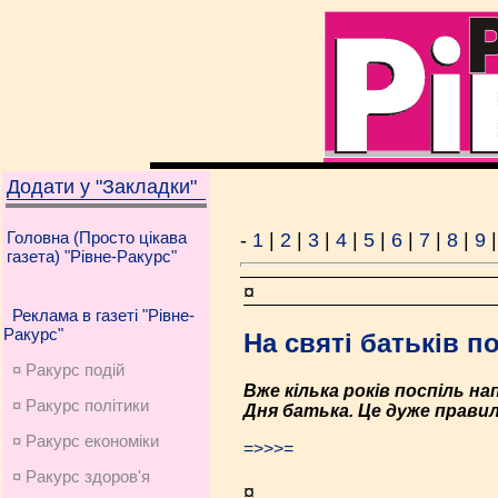
Додати у "Закладки"
Головна (Просто цікава
-
1
|
2
|
3
|
4
|
5
|
6
|
7
|
8
|
9
газета) "Рівне-Ракурс"
¤
Реклама в газеті "Рівне-
Ракурс"
На святі батьків 
¤ Ракурс подій
Вже кілька років поспіль н
¤ Ракурс політики
Дня батька. Це дуже правиль
¤ Ракурс економiки
=>>>=
¤ Ракурс здоров'я
¤