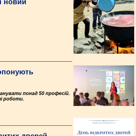
и новий
ропонують
анувати понад 50 професій.
чі роботи.
ритих дверей