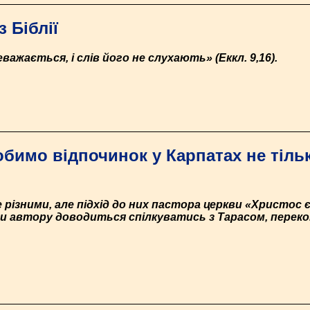
 Біблії
важається, і слів його не слухають» (Еккл. 9,16).
обимо відпочинок у Карпатах не тіль
різними, але підхід до них пастора церкви «Христос є
оли автору доводиться спілкуватись з Тарасом, перек