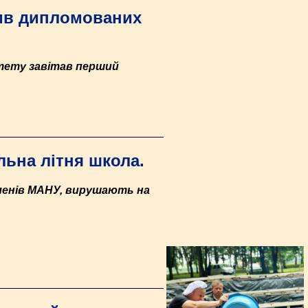
тив дипломованих
тету завітав перший
ьна літня школа.
членів МАНУ, вирушають на