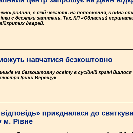
 кожної родини, в якій чекають на поповнення, є одна с
 жінки є десятки запитань. Так, КП «Обласний перинат
 відкритих дверей.
 можуть навчатися безкоштовно
иків на безкоштовну освіту в сусідній країні йшлося 
іністра Ірини Верещук.
 відповідь» приєдналася до святкув
у м. Рівне