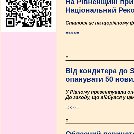
На Рівненщині при
Національний Реко
Сталося це на щорічному ф
=>>>=
¤
Від кондитера до 
опанувати 50 нови
У Рівному презентували он
До заходу, що відбувся у це
=>>>=
¤
Обласний перината