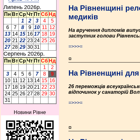
На Рівненщині рел
Липень 2026p.
Пн
Вт
Ср
Чт
Пт
Сб
Нд
медиків
1
2
3
4
5
6
7
8
9
10
11
12
На вручення дипломів випу
13
14
15
16
17
18
19
заступник голови Рівненськ
20
21
22
23
24
25
26
=>>>=
27
28
29
30
31
Серпень 2026p.
¤
Пн
Вт
Ср
Чт
Пт
Сб
Нд
1
2
На Рівненщині для
3
4
5
6
7
8
9
10
11
12
13
14
15
16
26 переможців всеукраїнсь
17
18
19
20
21
22
23
відпочинок у санаторій Вол
24
25
26
27
28
29
30
31
=>>>=
Новини Рівне
¤