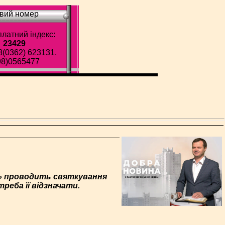
вий номер
латний індекс:
23429
8(0362) 623131,
98)0565477
дь» проводить святкування
реба її відзначати.