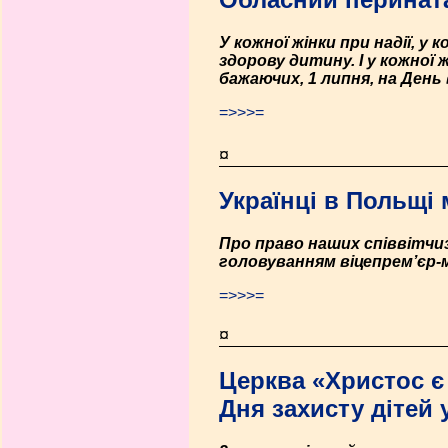
У кожної жінки при надії, у
здорову дитину. І у кожної
бажаючих, 1 липня, на День
=>>>=
¤
Українці в Польщі
Про право наших співвітчизн
головуванням віцепрем’єр-м
=>>>=
¤
Церква «Христос є
Дня захисту дітей 