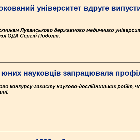
окований університет вдруге випус
скникам Луганського державного медичниго універси
ої ОДА Сергій Подолін.
 юних науковців запрацювала профіл
кого конкурсу-захисту науково-дослідницьких робіт, 
ині.