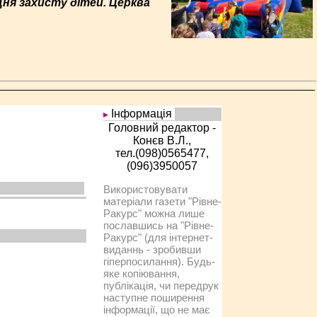
Дня захисту дітей. Церква
Інформація
Головний редактор -
Конєв В.Л.,
тел.(098)0565477,
(096)3950057
Використовувати
матеріали газети "Рівне-
Ракурс" можна лише
пославшись на "Рівне-
Ракурс" (для інтернет-
виданнь - зробивши
гіперпосилання). Будь-
яке копіювання,
публікація, чи передрук
наступне поширення
інформації, що не має