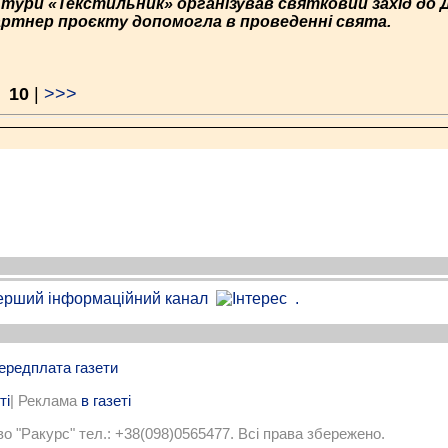
ьтури «Текстильник» організував святковий захід до 
партнер проєкту допомогла в проведенні свята.
|
10
|
>>>
.
ередплата газети
ті
| Реклама
в газеті
 "Ракурс" тел.: +38(098)0565477. Всi права збережено.