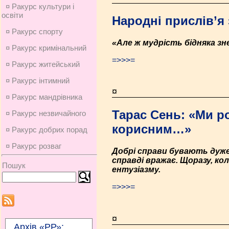
¤ Ракурс культури і
освіти
Народні прислів’я з
¤ Ракурс спорту
«Але ж мудрість бідняка зне
¤ Ракурс кримінальний
=>>>=
¤ Ракурс житейський
¤ Ракурс інтимний
¤
¤ Ракурс мандрівника
Тарас Сень: «Ми р
¤ Ракурс незвичайного
корисним…»
¤ Ракурс добрих порад
¤ Ракурс розваг
Добрі справи бувають дуже 
справді вражає. Щоразу, к
Пошук
ентузіазму.
=>>>=
¤
Архів «РР»: