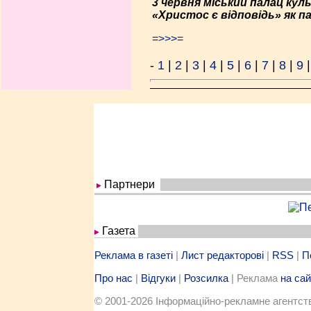
3 червня міський палац кул
«Христос є відповідь» як 
=>>>=
-
1
|
2
|
3
|
4
|
5
|
6
|
7
|
8
|
9
Партнери
Газета
Реклама в газеті
|
Лист редакторові
|
RSS
|
П
Про нас
|
Відгуки
|
Розсилка
| Реклама
на сай
© 2001-2026 Iнформацiйно-рекламне агентство