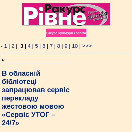
Ракурс культури і освіти
-
1
|
2
|
3
|
4
|
5
|
6
|
7
|
8
|
9
|
10
|
>>>
¤
В обласній
бібліотеці
запрацював сервіс
перекладу
жестовою мовою
«Сервіс УТОГ –
24/7»