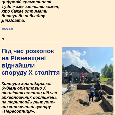
цифровій грамотності.
Туди може завітати кожен,
хто бажає отримати
доступ до вебсайту
Дія.Освіта.
=>>>=
¤
Під час розкопок
на Рівненщині
віднайшли
споруду X століття
Контури господарської
будівлі орієнтовно X
століття виявили під час
археологічних досліджень
на території культурно-
археологічного центру
«Пере­сопниця».