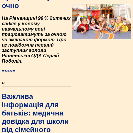
очно
На Рівненщині 99 % дитячих
садків у новому
навчальному році
працюватимуть за очною
чи змішаною формою. Про
це повідомив перший
заступник голови
Рівненської ОДА Сергій
Подолін.
=>>>=
¤
Важлива
інформація для
батьків: медична
довідка для школи
від сімейного