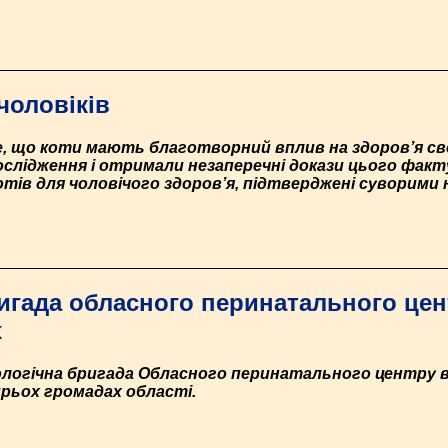
чоловіків
, що коти мають благотворний вплив на здоров’я сво
слідження і отримали незаперечні докази цього факту
тів для чоловічого здоров’я, підтверджені суворими
ригада обласного перинатального це
х
кологічна бригада Обласного перинатального центру
рьох громадах області.