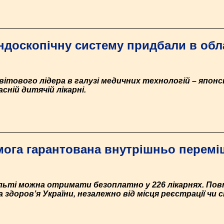
ндоскопічну систему придбали в обл
ітового лідера в галузі медичних технологій – японськ
асній дитячій лікарні.
мога гарантована внутрішньо перем
льті можна отримати безоплатно у 226 лікарнях. Пов
 здоров’я України, незалежно від місця реєстрації чи 