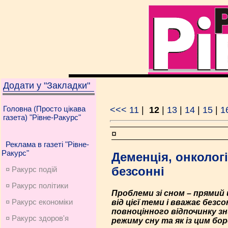
Додати у "Закладки"
Головна (Просто цікава
<<<
11
|
12
|
13
|
14
|
15
|
1
газета) "Рівне-Ракурс"
¤
Реклама в газеті "Рівне-
Ракурс"
Деменція, онколог
безсонні
¤ Ракурс подій
¤ Ракурс політики
Проблеми зі сном – прямий
¤ Ракурс економiки
від цієї теми і вважає без
повноцінного відпочинку з
¤ Ракурс здоров'я
режиму сну та як із цим б