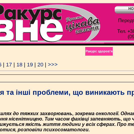
но
Передп
Тел. +3
(0
Ракурс здоров'я
6
|
17
|
18
|
19
|
20
|
>>>
ія та інші проблеми, що виникають п
 шлях до тяжких захворювань, зокрема онкології. Одн
соння нісенітницею. Тим часом фахівці запевняють, що 
нижується якість життя людини у всіх сферах. Про т
оротися, розповіли психосоматологи.