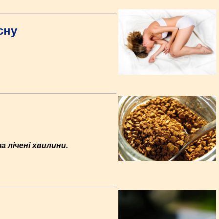
сну
 лічені хвилини.