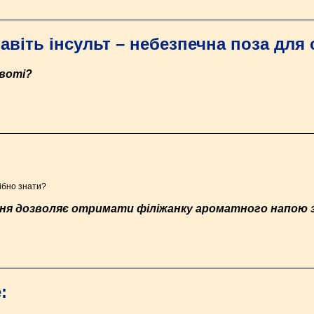
авіть інсульт – небезпечна поза для 
ивоті?
ібно знати?
я дозволяє отримати філіжанку ароматного напою за
: