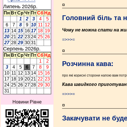
¤
Липень 2026p.
Пн
Вт
Ср
Чт
Пт
Сб
Нд
Головний біль та н
1
2
3
4
5
6
7
8
9
10
11
12
Чому не можна спати на ж
13
14
15
16
17
18
19
20
21
22
23
24
25
26
=>>>=
27
28
29
30
31
Серпень 2026p.
¤
Пн
Вт
Ср
Чт
Пт
Сб
Нд
1
2
Розчинна кава:
3
4
5
6
7
8
9
10
11
12
13
14
15
16
про які корисні сторони напою вам потр
17
18
19
20
21
22
23
Кава швидкого приготуванн
24
25
26
27
28
29
30
31
=>>>=
Новини Рівне
¤
Закачувати не буде