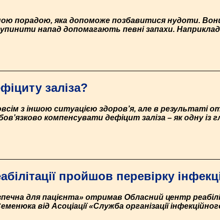
йною порадою, яка допоможе позбавитися нудоти. Во
Зупинити напад допомагають певні запахи. Наприклад,
ефіциту заліза?
всім з іншою ситуацією здоров’я, але в результаті 
ов’язково компенсувати дефіцит заліза – як одну із 
абілітації пройшов перевірку інфек
зпечна для пацієнта» отримав Обласний центр реабілі
я Семенюка від Асоціації «Служба організації інфекційн