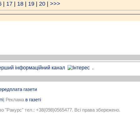
6
|
17
|
18
|
19
|
20
|
>>>
.
ередплата газети
ті
| Реклама
в газеті
 "Ракурс" тел.: +38(098)0565477. Всi права збережено.