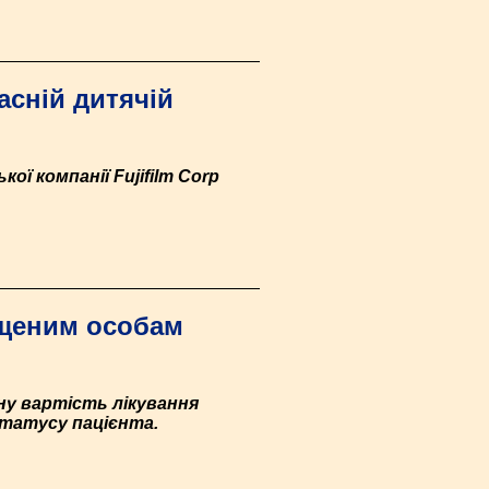
асній дитячій
ої компанії Fujifilm Corp
іщеним особам
ну вартість лікування
статусу пацієнта.