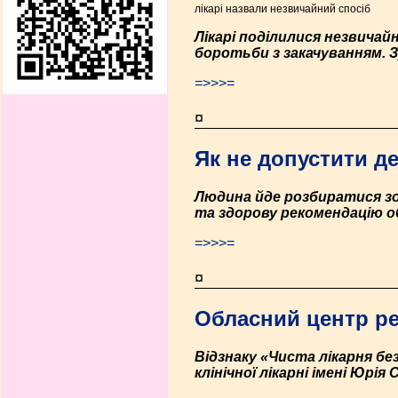
лікарі назвали незвичайний спосіб
Лікарі поділилися незвича
боротьби з закачуванням. 
=>>>=
¤
Як не допустити д
Людина йде розбиратися зо
та здорову рекомендацію об
=>>>=
¤
Обласний центр ре
Відзнаку «Чиста лікарня бе
клінічної лікарні імені Юрі