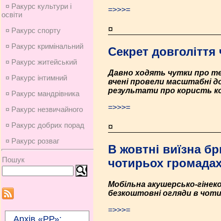
¤ Ракурс культури і
=>>>=
освіти
¤
¤ Ракурс спорту
¤ Ракурс кримінальний
Секрет довголіття 
¤ Ракурс житейський
Давно ходять чутки про те
¤ Ракурс інтимний
вчені провели масштабні до
результати про користь ко
¤ Ракурс мандрівника
=>>>=
¤ Ракурс незвичайного
¤ Ракурс добрих порад
¤
¤ Ракурс розваг
В жовтні виїзна б
Пошук
чотирьох громада
Мобільна акушерсько-гіне
безкоштовні огляди в чоти
=>>>=
Архів «РР»: