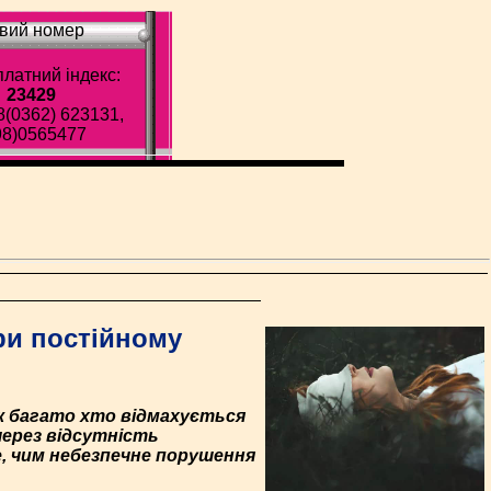
вий номер
латний індекс:
23429
8(0362) 623131,
98)0565477
ри постійному
ак багато хто відмахується
через відсутність
е, чим небезпечне порушення