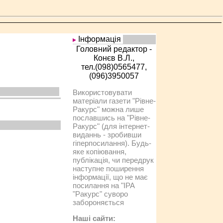
Інформація
Головний редактор -
Конєв В.Л.,
тел.(098)0565477,
(096)3950057
Використовувати
матеріали газети "Рівне-
Ракурс" можна лише
пославшись на "Рівне-
Ракурс" (для інтернет-
виданнь - зробивши
гіперпосилання). Будь-
яке копіювання,
публікація, чи передрук
наступне поширення
інформації, що не має
посилання на "IРА
"Ракурс" суворо
забороняється
Наші сайти: