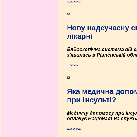
=>>>=
¤
Нову надсучасну е
лікарні
Ендоскопічна система від св
з’явилась в Рівненській обл
=>>>=
¤
Яка медична допо
при інсульті?
Медичну допомогу при інсу
оплачує Національна служба
=>>>=