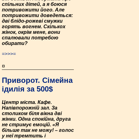
спільних дітей, а я боюся
потривожити його. Але
потривожити доведеться:
дві блідо-рожеві смужки
горять вогнем. Скількох
жінок, окрім мене, вони
спалювали потребою
обирати?
=>>>=
¤
Приворот. Сімейна
ідилія за 500$
Центр міста. Кафе.
Напівпорожній зал. За
столиком біля вікна дві
жінки. Одна спокійна, друга
не стримує емоцій. «Я
більше так не можу! – голос
у неї тремтить і