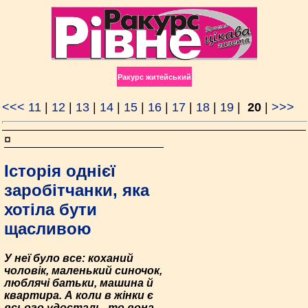
Ракурс житейський
<<<
11
|
12
|
13
|
14
|
15
|
16
|
17
|
18
|
19
|
20
|
>>>
¤
Історія однієї
заробітчанки, яка
хотіла бути
щасливою
У неї було все: коханий
чоловік, маленький синочок,
люблячі батьки, машина й
квартира. А коли в жінки є
всього удосталь, то вона