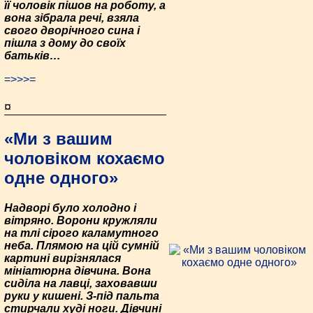
її чоловік пішов на роботу, а
вона зібрала речі, взяла
свого дворічного сина і
пішла з дому до своїх
батьків…
=>>>=
¤
«Ми з вашим
чоловіком кохаємо
одне одного»
Надворі було холодно і
вітряно. Ворони кружляли
на тлі сірого каламутного
неба. Плямою на цій сумній
картині вирізнялася
мініатюрна дівчина. Вона
сиділа на лавці, заховавши
руки у кишені. З-під пальта
стирчали худі ноги. Дівчині