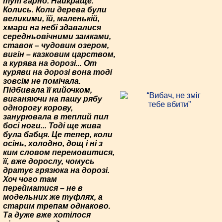
тут гарно. Найкраще.
Колись. Коли дерева були
великими, їй, маленькій,
хмари на небі здавалися
середньовічними замками,
ставок – чудовим озером,
вигін – казковим царством,
а курява на дорозі... От
куряви на дорозі вона тоді
зовсім не помічала.
Підбивала її кийочком,
виганяючи на пашу рябу
однорогу корову,
занурювала в теплий пил
босі ноги... Тоді ще жива
була бабця. Це тепер, коли
осінь, холодно, дощ і ні з
ким словом перемовитися,
її, вже дорослу, чомусь
дратує грязюка на дорозі.
Хоч чого там
перейматися – не в
модельних же туфлях, а
старим трепам однаково.
Та дуже вже хотілося