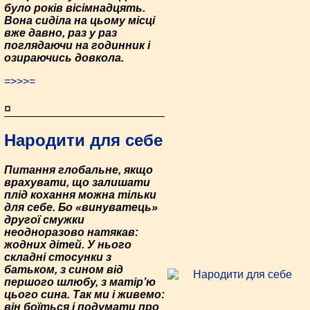
було років вісімнадцять.
Вона сиділа на цьому місці
вже давно, раз у раз
поглядаючи на годинник і
озираючись довкола.
=>>>=
¤
Народити для себе
Питання глобальне, якщо
врахувати, що залишати
плід кохання можна тільки
для себе. Бо «винуватець»
другої смужки
неодноразово натякав:
жодних дітей. У нього
складні стосунки з
батьком, з сином від
першого шлюбу, з матір’ю
цього сина. Так ми і живемо:
він боїться і подумати про