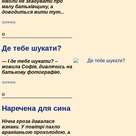
ніколи не згадувати про
малу батьківщину, а
доводиться жити тут...
=>>>=
¤
Де тебе шукати?
— І де тебе шукати? –
мовила Софія, дивлячись на
батькову фотографію.
=>>>=
¤
Наречена для сина
Нічна гроза давалася
взнаки. У повітрі пахло
вранішньою прохолодою, а