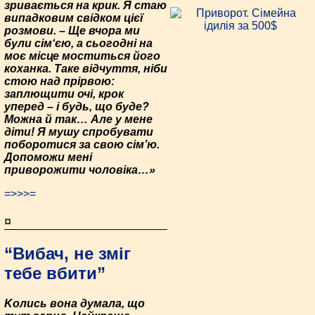
зривається на крик. Я стаю
випадковим свідком цієї
розмови. – Ще вчора ми
були сім‘єю, а сьогодні на
моє місце моститься його
коханка. Таке відчуття, ніби
стою над прірвою:
заплющити очі, крок
уперед – і будь, що буде?
Можна й так… Але у мене
діти! Я мушу спробувати
поборотися за свою сім’ю.
Допоможи мені
приворожити чоловіка…»
=>>>=
¤
“Вибач, не зміг
тебе вбити”
Kолись вона думала, що