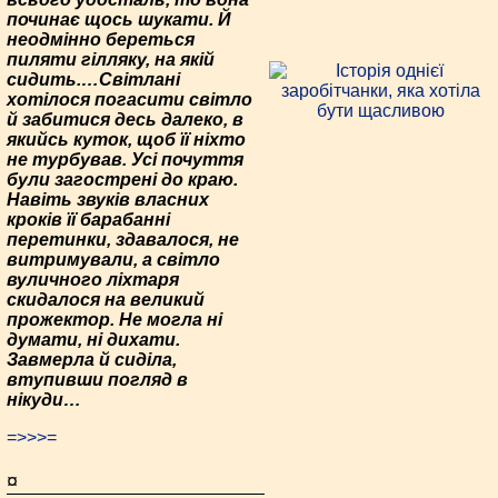
починає щось шукати. Й
неодмінно береться
пиляти гілляку, на якій
сидить.…Світлані
хотілося погасити світло
й забитися десь далеко, в
якийсь куток, щоб її ніхто
не турбував. Усі почуття
були загострені до краю.
Навіть звуків власних
кроків її барабанні
перетинки, здавалося, не
витримували, а світло
вуличного ліхтаря
скидалося на великий
прожектор. Не могла ні
думати, ні дихати.
Завмерла й сиділа,
втупивши погляд в
нікуди…
=>>>=
¤