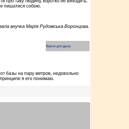
ти про таку людину, коротко не виходить.
же пишатися собою.
вала внучка Марія Рудомська-Воронцова.
Версія для друку
от базы на пару метров, недовольно
в принципе я его понимаю.