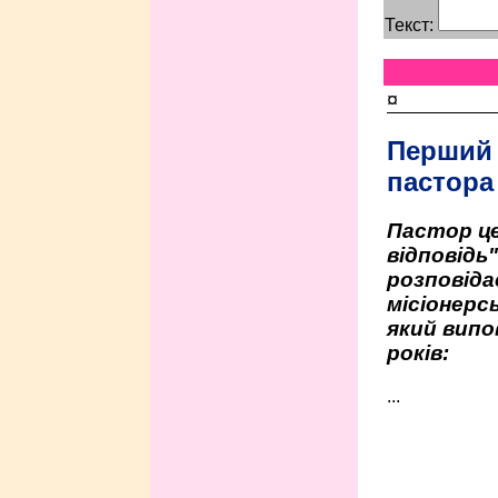
Текст:
¤
Перший
пастора
Пастор це
відповідь
розповіда
місіонерсь
який випо
років:
...