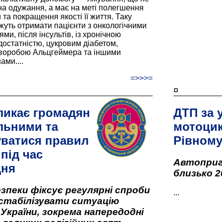
а одужання, а має на меті полегшення
та покращення якості її життя. Таку
жуть отримати пацієнти з онкологічними
и, після інсультів, із хронічною
остатністю, цукровим діабетом,
хворобою Альцгеймера та іншими
ами....
=>>>=
¤
ликає громадян
ДТП за 
льними та
мотоцик
ватися правил
Рівном
під час
Автоприго
дня
близько 2
зпеки фіксує регулярні спроби
...
стабілізувати ситуацію
 України, зокрема напередодні