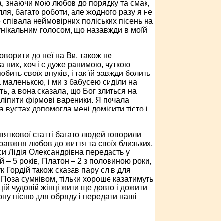
а, знаючи мою любов до порядку та смак,
ля, багато роботи, але жодного разу я не
 співала неймовірних поліських пісень на
унікальним голосом, що назавжди в моїй
оворити до неї на Ви, також не
 них, хоч і є дуже ранимою, чуткою
бить своїх внуків, і так їй завжди болить
 маленькою, і ми з бабусею сиділи на
ть, а вона сказала, що Бог злиться на
 ліпити фірмові вареники. Я почала
 вустах допомогла мені домісити тісто і
ї святкової статті багато людей говорили
правжня любов до життя та своїх близьких,
си Лідія Олександрівна передасть у
й – 5 років, Платон – 2 з половиною роки,
ук Гордій також сказав пару слів для
 Поза сумнівом, тільки хороше казатимуть
ій чудовій жінці жити ще довго і дожити
рну пісню для обряду і передати наші