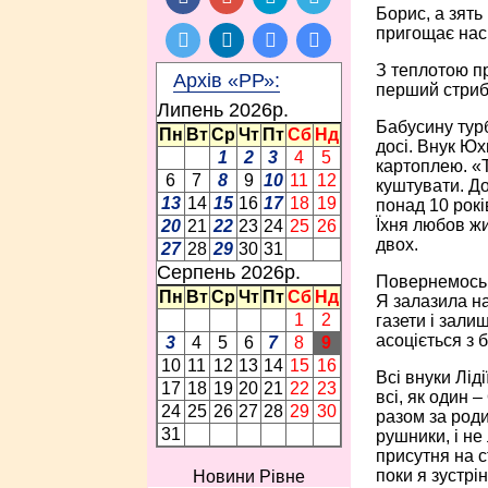
Борис, а зять
пригощає нас
З теплотою пр
Архів «РР»:
перший стрибо
Липень 2026p.
Бабусину турб
Пн
Вт
Ср
Чт
Пт
Сб
Нд
досі. Внук Юх
1
2
3
4
5
картоплею. «Т
6
7
8
9
10
11
12
куштувати. Д
13
14
15
16
17
18
19
понад 10 рокі
Їхня любов жи
20
21
22
23
24
25
26
двох.
27
28
29
30
31
Серпень 2026p.
Повернемось д
Пн
Вт
Ср
Чт
Пт
Сб
Нд
Я залазила на
1
2
газети і зали
асоціється з 
3
4
5
6
7
8
9
10
11
12
13
14
15
16
Всі внуки Лід
17
18
19
20
21
22
23
всі, як один 
24
25
26
27
28
29
30
разом за роди
31
рушники, і не
присутня на с
поки я зустрі
Новини Рівне