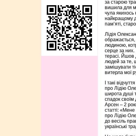
за старою тра
вишила для ме
чула якихось 
найкращому ді
пам’яті, стар
Лідія Олексан
ображається, 
людиною, котр
серце за них.
терасі. Йшов 
людей за те, 
замішувати ті
витерла мої р
І такі відчутт
про Лідію Оле
широта душі т
спадок своїм 
Арсен – 2 рок
статті: «Мене
про Лідію Оле
до весіль пра
українські тра