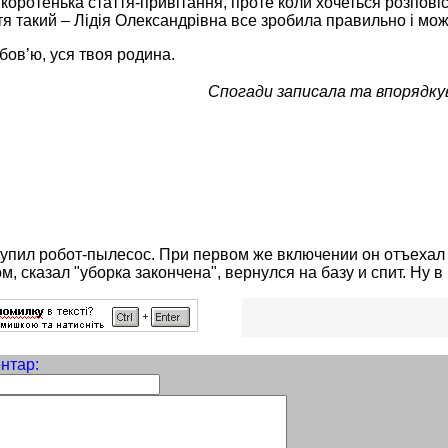
коротенька стаття-привітання, проте коли хочеться розповіс
тя такий – Лідія Олександрівна все зробила правильно і мо
ов’ю, уся твоя родина.
Спогади записала та впорядку
упил робот-пылесос. При первом же включении он отъехал 
, сказал "уборка закончена", вернулся на базу и спит. Ну 
нтар: