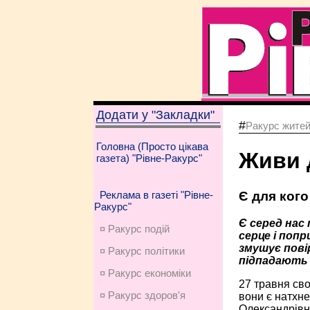
Додати у "Закладки"
#
Ракурс жите
Головна (Просто цікава
Живи 
газета) "Рівне-Ракурс"
Є для кого
Реклама в газеті "Рівне-
Ракурс"
Є серед нас
¤ Ракурс подій
серце і поп
змушує пові
¤ Ракурс політики
підпадають 
¤ Ракурс економiки
27 травня сво
¤ Ракурс здоров'я
вони є натхне
Олександрівни