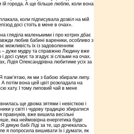
 їй города. А ще більше люблю, коли вона
лакала, коли підписувала дозвіл на мій
ізод досі стоїть в мене в очах».
вона гляділа маленькими і про котрих дбає
 завжди любив бабині вареники, особливо з
ає можливість їх із задоволенням
а – дуже мудру та справжню Людину вже
 досі сумує та згадує зі слізьми на очах.
ах, Лідія Олександрівна любитиме усіх за
 пам’ятаю, як ми з бабою збирали липу.
 А потім вона цей цвіт розкладала на
сю хату. І тому липовий чай в мене
овнилась ще двома зятями і невісткою і
ники у світі і чудову традицію збиратися
ля правнуків, вже вишила весільні
лише, яка неймовірна енергетика буде
«Я дякую бабі Ліді за те, що дочекалась
ле я попросила вишивати їх і думати, як