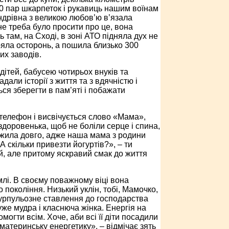
500 пар шкарпеток і рукавиць нашим воїнам
ндрівна з великою любов’ю в’язала
не треба було просити про це, вона
сь там, на Сході, в зоні АТО підняла дух не
ояла осторонь, а пошила близько 300
их заводів.
дітей, бабусею чотирьох внуків та
али історії з життя та з вдячністю і
ся зберегти в пам’яті і побажати
телефон і висвічується слово «Мама»,
здоровенька, щоб не боліли серце і спина,
 жила довго, адже наша мама з родини
А скільки привезти йогуртів?», – ти
й, але притому яскравий смак до життя
лі. В своєму поважному віці вона
покоління. Низький уклін, тобі, Мамочко,
курпульозне ставлення до господарства
уже мудра і класнюча жінка. Енергія на
омогти всім. Хоче, аби всі її діти посадили
 материнську енергетику», – відмічає зять