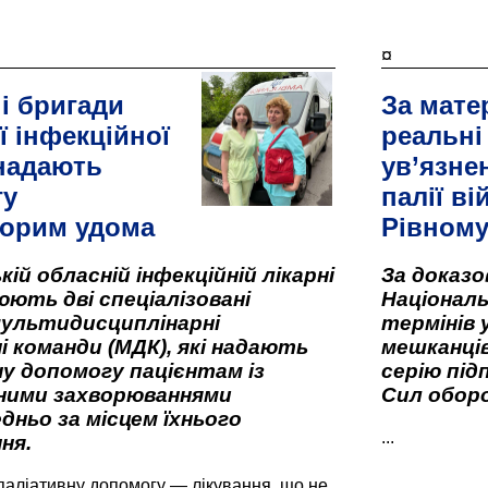
¤
і бригади
За мате
ї інфекційної
реальні
 надають
ув’язне
гу
палії ві
орим удома
Рівном
кій обласній інфекційній лікарні
За доказ
ють дві спеціалізовані
Національ
мультидисциплінарні
термінів 
і команди (МДК), які надають
мешканців
у допомогу пацієнтам із
серію під
вними захворюваннями
Сил оборо
дньо за місцем їхнього
...
ня.
паліативну допомогу — лікування, що не