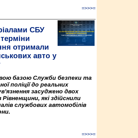
=>>>=
ріалами СБУ
 терміни
ння отримали
йськових авто у
у
овою базою Служби безпеки та
ної поліції до реальних
ув’язнення засуджено двох
 Рівненщини, які здійснили
палів службових автомобілів
ни.
=>>>=