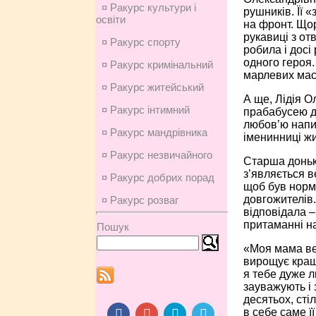
¤ Ракурс культури і
рушників. Її 
освіти
на фронт. Що
рукавиці з от
¤ Ракурс спорту
робила і досі 
одного героя.
¤ Ракурс кримінальний
марлевих масо
¤ Ракурс житейський
А ще, Лідія О
¤ Ракурс інтимний
прабабусею дл
любов’ю напис
¤ Ракурс мандрівника
іменинниці жи
¤ Ракурс незвичайного
Старша доньк
з’являється в
¤ Ракурс добрих порад
щоб був норм
довгожителів.
¤ Ракурс розваг
відповідала –
притаманні н
Пошук
«Моя мама вел
вирощує кращі
я тебе дуже л
зауважують і 
десятьох, стіл
в себе саме ї