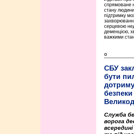
спрямоване н
стану людини 
підтримку мо
захворюванням
серцевою нед
деменцією, 
важкими стан
¤
СБУ зак
бути пи
дотриму
безпеки 
Велико
Служба бе
ворога де
всередині