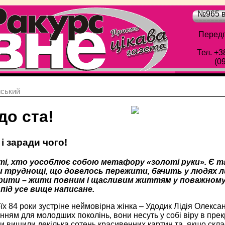
№965 в
Передп
Тел. +3
(0
йський
до ста!
 і заради чого!
 ті, хто уособлює собою метафору «золоті руки». Є т
ри труднощі, що довелось пережити, бачить у людях ли
рити – жити повним і щасливим життям у поважному ві
під усе вище написане.
їх 84 роки зустріне неймовірна жінка – Удодик Лідія Олекса
нням для молодших поколінь, вони несуть у собі віру в прекр
 вишили декілька сотень красивенних картин та, якщо скласт