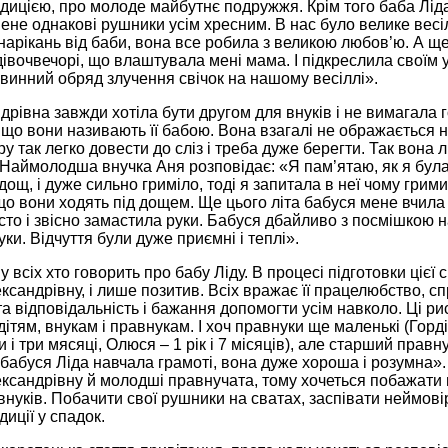
дицією, про молоде майбутнє подружжя. Крім того баба Лід
не однакові рушники усім хресним. В нас було велике весіл
нарікань від баби, вона все робила з великою любов’ю. А ще
вочвечорі, що влаштувала мені мама. І підкреслила своїм 
овинний обряд злучення свічок на нашому весіллі».
дрівна завжди хотіла бути другом для внуків і не вимагала г
що вони називають її бабою. Вона взагалі не ображається на
у так легко довести до сліз і треба дуже берегти. Так вона лю
 Наймолодша внучка Аня розповідає: «Я пам’ятаю, як я була
дощ, і дуже сильно гриміло, тоді я запитала в неї чому грими
що вони ходять під дощем. Ще цього літа бабуся мене вчила
сто і звісно замастила руки. Бабуся дбайливо з посмішкою на
уки. Відчуття були дуже приємні і теплі».
я у всіх хто говорить про бабу Ліду. В процесі підготовки ціє
ксандрівну, і лише позитив. Всіх вражає її працелюбство, с
а відповідальність і бажання допомогти усім навколо. Ці ри
дітям, внукам і правнукам. І хоч правнуки ще маленькі (Горді
и і три мясяці, Олюся – 1 рік і 7 місяців), але старший правн
 бабуся Ліда навчала грамоті, вона дуже хороша і розумна».
ксандрівну й молодші правнучата, тому хочеться побажати ц
внуків. Побачити свої рушники на сватах, заспівати неймові
диції у спадок.