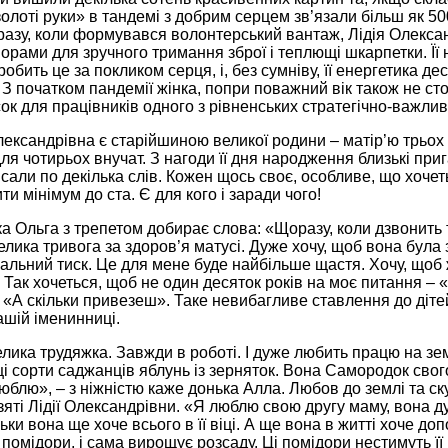
«золоті руки» в тандемі з добрим серцем зв’язали більш як 
разу, коли формувався волонтерський вантаж, Лідія Олекса
ворами для зручного тримання зброї і теплющі шкарпетки. Її 
робить це за покликом серця, і, без сумніву, її енергетика де
 З початком пандемії жінка, попри поважний вік також не ст
к для працівників одного з рівненських стратегічно-важлив
лександрівна є старійшиною великої родини – матір’ю трьох 
я чотирьох внучат. З нагоди її дня народження близькі пригад
али по декілька слів. Кожен щось своє, особливе, що хочеть
ти мінімум до ста. Є для кого і заради чого!
а Ольга з трепетом добирає слова: «Щоразу, коли дзвонить 
елика тривога за здоров’я матусі. Дуже хочу, щоб вона була 
альний тиск. Це для мене буде найбільше щастя. Хочу, щоб
 Так хочеться, щоб не один десяток років на моє питання – «
 «А скільки привезеш». Таке невибагливе ставлення до діте
ашій іменинниці.
ика трудяжка. Завжди в роботі. І дуже любить працю на зем
 сорти саджанців яблунь із зерняток. Вона Самородок свого 
юблю», – з ніжністю каже донька Алла. Любов до землі та с
зяті Лідії Олександрівни. «Я люблю свою другу маму, вона д
ьки вона ще хоче всього в її віці. А ще вона в житті хоче доп
ї помідори, і сама вирощує розсаду. Ці помідори нестимуть її