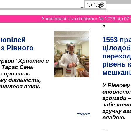
Анонсовані статті свіжого № 1226 від 07.
¤
 ювілей
1553 пр
 з Рівного
цілодоб
переход
ркви "Христос є
рівень к
" Тарас Сень
мешкан
є про свою
ку діяльність,
У Рівном
внилося п'ять
оновленої 
громади –
забезпеч
зручну вз
=>>>=
владою.
...