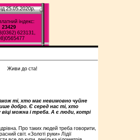
ід 25.05.2020p.
латний індекс:
23429
8(0362) 623131,
98)0565477
акож ті, хто має невимовно чуйне
ше добро. Є серед нас ті, хто
ці можна і треба. А є люди, котрі
ндрівна. Про таких людей треба говорити,
асний світ. «Золоті руки» Лідії
и все до купи, декілька кілометрів