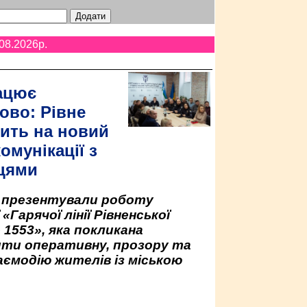
08.2026p.
ацює
ово: Рівне
ить на новий
омунікації з
цями
у презентували роботу
«Гарячої лінії Рівненської
 1553», яка покликана
ити оперативну, прозору та
аємодію жителів із міською