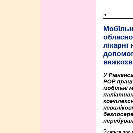
¤
Мобільн
обласно
лікарні
допомо
важкохв
У Рівненсь
РОР працю
мобільні 
паліативн
комплексн
невиліко
безпосере
перебуван
Йдеться про 