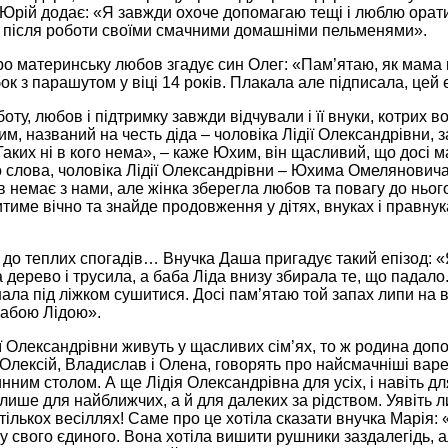
 Юрій додає: «Я завжди охоче допомагаю тещі і люблю орати
 після роботи своїми смачними домашніми пельменями».
о материнську любов згадує син Олег: «Пам’ятаю, як мама п
к з парашутом у віці 14 років. Плакала але підписала, цей еп
оту, любов і підтримку завжди відчували і її внуки, котрих 
им, названий на честь діда – чоловіка Лідії Олександрівни,
аких ні в кого нема», – каже Юхим, він щасливий, що досі м
о слова, чоловіка Лідії Олександрівни – Юхима Омелянович
в немає з нами, але жінка зберегла любов та повагу до нього і
тиме вічно та знайде продовження у дітях, внуках і правнук
о теплих спогадів… Внучка Даша пригадує такий епізод: «Я
 дерево і трусила, а баба Ліда внизу збирала те, що падало.
шала під ліжком сушитися. Досі пам’ятаю той запах липи на в
бабою Лідою».
ії Олександрівни живуть у щасливих сім’ях, то ж родина доп
– Олексій, Владислав і Олена, говорять про найсмачніші варе
нним столом. А ще Лідія Олександрівна для усіх, і навіть д
 лише для найближчих, а й для далеких за рідством. Уявіть 
тількох весіллях! Саме про це хотіла сказати внучка Марія: 
ну свого єдиного. Вона хотіла вишити рушники заздалегідь, а