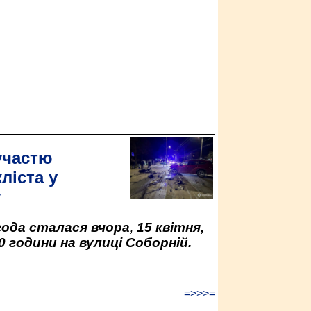
участю
ліста у
у
да сталася вчора, 15 квітня,
0 години на вулиці Соборній.
=>>>=