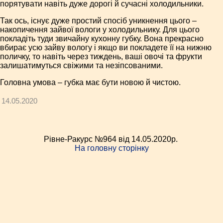
порятувати навіть дуже дорогі й сучасні холодильники.
Так ось, існує дуже простий спосіб уникнення цього –
накопичення зайвої вологи у холодильнику. Для цього
покладіть туди звичайну кухонну губку. Вона прекрасно
вбирає усю зай­ву вологу і якщо ви покладете її на нижню
поличку, то навіть через тиждень, ваші овочі та фрукти
залишатимуться свіжими та незіпсованими.
Головна умова – губка має бути новою й чистою.
14.05.2020
Рівне-Ракурс №964 від 14.05.2020p.
На головну сторінку