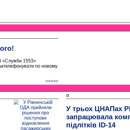
ого!
ої «Служби 1553»
 зателефонувати по новому
=>>>=
¤
У трьох ЦНАПах 
запрацювала комп
підлітків ID-14