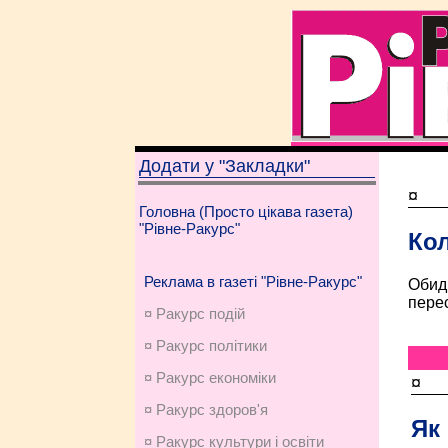
Додати у "Закладки"
¤
Головна (Просто цікава газета)
"Рівне-Ракурс"
Кол
Реклама в газеті "Рівне-Ракурс"
Обидв
перес
¤ Ракурс подій
¤ Ракурс політики
¤ Ракурс економiки
¤
¤ Ракурс здоров'я
Як
¤ Ракурс культури і освіти