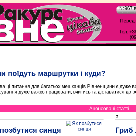
№967 в
Передп
Тел. +3
(0
Обласна газета "Рівне-Ракурс" - Просто цік
и поїдуть маршрутки і куди?
а ці питання для багатьох мешканців Рівненщини є дуже в
ування дуже важко працювати, вчитись та діставатися до р
Анонсовані статті
¤
 позбутися синця
Гриб 