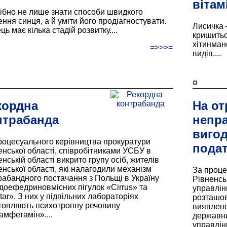
вітам
ібно не лише знати способи швидкого
ення синця, а й уміти його продіагностувати.
Лисичка 
ь має кілька стадій розвитку....
кришитьс
хітинмано
=>>>=
видів....
¤
кордна
На от
нтрабанда
непра
вигод
роцесуального керівництва прокуратури
подат
енської області, співробітниками УСБУ в
нській області викрито групу осіб, жителів
енської області, які налагодили механізм
За проце
рабандного постачання з Польщі в Україну
Рівненсь
доефедриновмісних пігулок «Cirrus» та
управлін
tar». З них у підпільних лабораторіях
розташов
товляють психотропну речовину
виявлено
амфетамін»....
державни
управлін