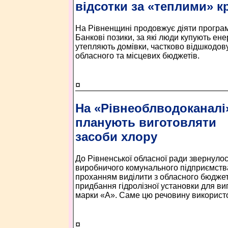
відсотки за «теплими» 
На Рівненщині продовжує діяти програм
Банкові позики, за які люди купують е
утепляють домівки, частково відшкодов
обласного та місцевих бюджетів.
¤
На «Рівнеоблводоканалі
планують виготовляти
засоби хлору
До Рівненської обласної ради звернуло
виробничого комунального підприємств
проханням виділити з обласного бюджету
придбання гідролізної установки для в
марки «А». Саме цю речовину використо
¤