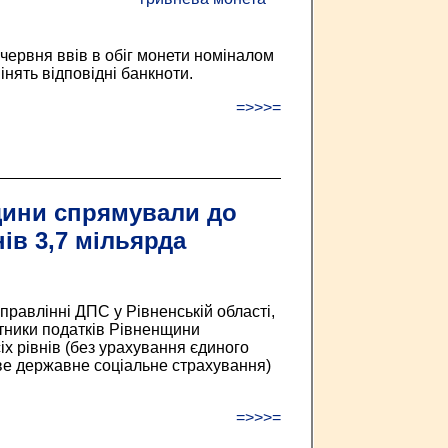
червня ввів в обіг монети номіналом
інять відповідні банкноти.
=>>>=
щини спрямували до
нів 3,7 мільярда
равлінні ДПС у Рівненській області,
латники податків Рівненщини
х рівнів (без урахування єдиного
ве державне соціальне страхування)
=>>>=