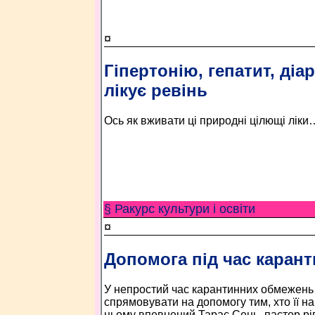
¤
Гіпертонію, гепатит, діа
лікує ревінь
Ось як вживати ці природні цілющі ліки
§ Ракурс культури і освіти
¤
Допомога під час карант
У непростий час карантинних обмежень 
спрямовувати на допомогу тим, хто її н
цьому впевнений Тарас Сень, пастор рі