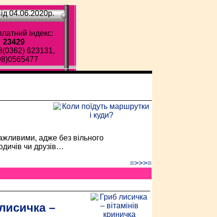
ід 04.06.2020p.
латний індекс:
23429
8(0362) 623131,
98)0565477
ава газета!
ажливими, адже без вільного
одичів чи друзів…
=>>>=
лисичка –