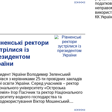
=>>>=
податков
неправом
використ
КК України
вненські ректори
трілися із
езидентом
раїни
идент України Володимир Зеленський
рівся з керівниками 25-ти провідних закладів
ї освіти України. Серед учасників – ректор
онального університету «Острозька
емія» Ігор Пасічник та ректор Національного
ерситету водного господарства та
одокористування Віктор Мошинський....
=>>>=