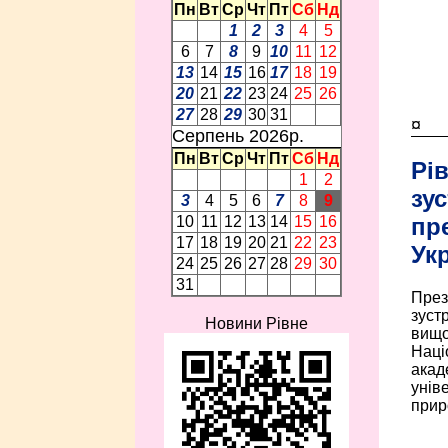
Пн
Вт
Ср
Чт
Пт
Сб
Нд
1
2
3
4
5
6
7
8
9
10
11
12
13
14
15
16
17
18
19
20
21
22
23
24
25
26
27
28
29
30
31
¤
Серпень 2026p.
Пн
Вт
Ср
Чт
Пт
Сб
Нд
Рі
1
2
зус
3
4
5
6
7
8
9
пр
10
11
12
13
14
15
16
17
18
19
20
21
22
23
Ук
24
25
26
27
28
29
30
31
През
зуст
Новини Рівне
вищо
Наці
акад
унів
прир