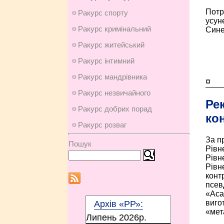
Потр
¤ Ракурс спорту
усун
¤ Ракурс кримінальний
Синец
¤ Ракурс житейський
¤ Ракурс інтимний
¤ Ракурс мандрівника
¤
¤ Ракурс незвичайного
Ре
¤ Ракурс добрих порад
ко
¤ Ракурс розваг
За п
Пошук
Рівн
Рівне
Рівн
конт
псев
«Aca
виго
Архів «РР»:
«мет
Липень 2026p.