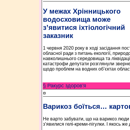
У межах Хрінницького
водосховища може
з’явитися іхтіологічний
заказник
1 червня 2020 року в ході засідання пост
обласної ради з питань екології, приро
навколишнього середовища та ліквідації
катастрофи депутати розглянули зверн
щодо проблем на водних об’єктах област
§ Ракурс здоров'я
¤
Варикоз боїться… карто
Не варто забувати, що на варикоз люди 
з’явилися гелі-креми-пігулки. І якось же