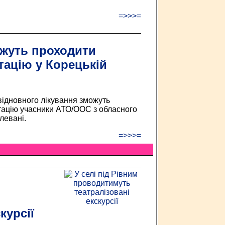
=>>>=
жуть проходити
тацію у Корецькій
 відновного лікування зможуть
тацію учасники АТО/ООС з обласного
левані.
=>>>=
курсії