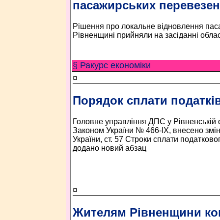
пасажирських перевезе
Рішення про локальне відновлення пас
Рівненщині прийняли на засіданні обласн
§ Ракурс економiки
¤
Порядок сплати податків
Головне управління ДПС у Рівненській 
Законом України № 466-IX, внесено змі
України, ст. 57 Строки сплати податково
додано новий абзац
¤
Жителям Рівненщини к