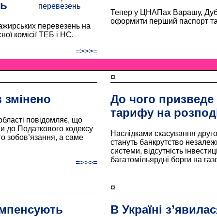
нь
Тепер у ЦНАПах Варашу, Дуб
оформити перший паспорт та 
ажирських перевезень на
ої комісії ТЕБ і НС.
=>>>=
¤
 змінено
До чого призведе
тарифу на розподі
області повідомляє, що
ни до Податкового кодексу
Наслідками скасування друго
го зобов’язання, а саме
стануть банкрутство незалеж
системи, відсутність інвестиці
багатомільярдні борги на газ
=>>>=
¤
омпенсують
В Україні з’явилас