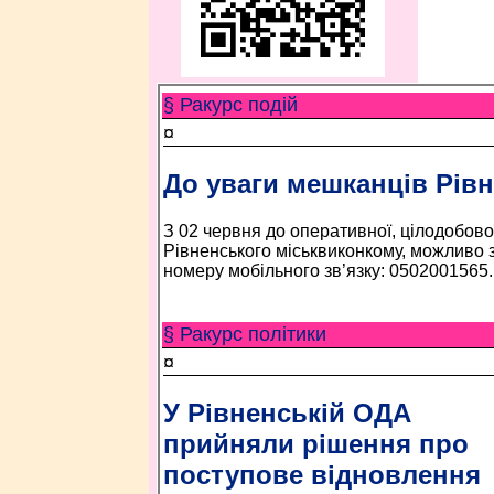
§ Ракурс подій
¤
До уваги мешканців Рівн
З 02 червня до оперативної, цілодобов
Рівненського міськвиконкому, можливо
номеру мобільного зв’язку: 0502001565.
§ Ракурс політики
¤
У Рівненській ОДА
прийняли рішення про
поступове відновлення