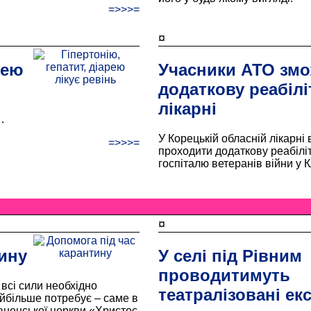
=>>>=
¤
рею
Учасники АТО змо
додаткову реабілі
лікарні
…
У Корецькій обласній лікарні
=>>>=
проходити додаткову реабілі
госпіталю ветеранів війни у К
¤
ину
У селі під Рівним
проводитимуть
всі сили необхідно
театралізовані екс
айбільше потребує – саме в
вненської церкви «Христос