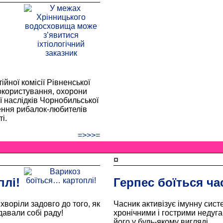
ійної комісії Рівненської
докористування, охорони
 наслідків Чорнобильської
ення рибалок-любителів
і.
=>>>=
¤
плі!
Герпес боїться ча
хворіли задовго до того, як
Часник активізує імунну сист
 давали собі раду!
хронічними і гострими недуг
його у будь-якому вигляді.