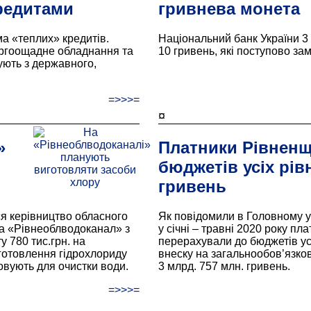
кредитами
гривнева монета
а «теплих» кредитів.
Національний банк України 3 
нергоощадне обладнання та
10 гривень, які поступово зам
ують з державного,
=>>>=
¤
»
Платники Рівнен
бюджетів усіх рів
гривень
ся керівництво обласного
Як повідомили в Головному уп
а «Рівнеоблводоканал» з
у січні – травні 2020 року п
 780 тис.грн. на
перерахували до бюджетів усі
иготовлення гідрохлориду
внеску на загальнообов’язко
вують для очистки води.
3 млрд. 757 млн. гривень.
=>>>=