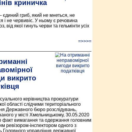
інів криничка
– єдиний гриб, який не мнеться, не
я і не червивіє. У ньому є речовина
з, від якої гинуть черви та гельмінти усіх
=>>>=
риманні
вомірної
и викрито
ківця
суального керівництва прокуратури
кої області слідчими територіального
ня Державного бюро розслідувань,
аного у місті Хмельницькому, 30.05.2020
 факт вимагання та одержання головним
м ревізором-інспектором одного з
ь Головного управління державної