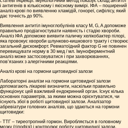
статеві інфекції. Імунологічний метод показує склад антитіл
і антигенів в кількісному і якісному вимірі. ІФА – поширений
аналіз крові по виявленню хламідій, гонореї, сифілісу, який
дає точність до 90%.
Виявлення антитіл імуноглобулінів класу M, G, A допоможе
правильно продіагностувати наявність і стадію хвороби.
Аналіз ІФА допоможе виявити паличку хелікобактер пілорі,
яка провокує хвороби шлунково-кишкового тракту і створює
загальний дискомфорт. Ревматоїдний фактор G не повинен
перевищувати норму в 30 мед / мл. Імуноферментний
аналіз може застосовуватися і при захворюваннях,
пов’язаних з алергічними реакціями.
Аналіз крові на гормони щитовидної залози
Лабораторні аналізи на гормони щитовидної залози
допомагають лікареві визначити, наскільки правильно
функціонує цей важливий ендокринний орган. Існує кілька
основних параметрів, за якими можна орієнтуватися, чи
існують збої в роботі щитовидної залози. Аналізатор
абревіатури головних аналізів, що здаються на гормони
щитовидки:
- ТТГ – тиреотропний гормон. Виробляється в головному
мозку (гіпофізі) і контролює роботу щитовидної залози.