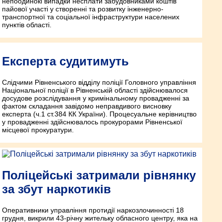
непоодинокі випадки несплати забудовниками коштів
пайової участі у створенні та розвитку інженерно-
транспортної та соціальної інфраструктури населених
пунктів області.
Експерта судитимуть
Слідчими Рівненського відділу поліції Головного управління
Національної поліції в Рівненській області здійснювалося
досудове розслідування у кримінальному провадженні за
фактом складання завідомо неправдивого висновку
експерта (ч.1 ст.384 КК України). Процесуальне керівництво
у провадженні здійснювалось прокурорами Рівненської
місцевої прокуратури.
Поліцейські затримали рівнянку
за збут наркотиків
Оперативники управління протидії наркозлочинності 18
грудня, викрили 43-річну жительку обласного центру, яка на