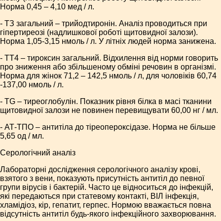
Норма 0,45 – 4,10 мед / л.
- ТЗ загальний – трийодтиронін. Аналіз проводиться при
гіпертиреозі (надлишкової роботі щитовидної залози).
Норма 1,05-3,15 нмоль / л. У літніх людей норма занижена.
- ТТ4 – тироксин загальний. Відхилення від норми говорить
про зниження або збільшеному обміні речовин в організмі.
Норма для жінок 71,2 – 142,5 нмоль / л, для чоловіків 60,74
-137,00 нмоль / л.
- TG – тиреоглобулін. Показник рівня білка в масі тканини
щитовидної залози не повинен перевищувати 60,00 нг / мл.
- АТ-ТПО – антитіла до тіреопероксідазе. Норма не більше
5,65 од / мл.
Серологічний аналіз
Лабораторні дослідження серологічного аналізу крові,
взятого з вени, показують присутність антитіл до певної
групи вірусів і бактерій. Часто це відноситься до інфекцій,
які передаються при статевому контакті, ВІЛ інфекція,
хламідіоз, кір, гепатит, герпес. Нормою вважається повна
відсутність антитіл будь-якого інфекційного захворювання.