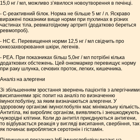
15,0 нг / мл, можливо з’явилося новоутворення в печінці.
- С-реактивний білок. Норма не більше 5 мг / л. Яскраво
виражені показники вище норми при пухлинах в різних
частинах тіла, ревматоїдному артриті (додатково береться
ревмопроб).
- НС Є. Перевищення норми 12,5 нг / мл свідчить про
онкозахворювання шкіри, легенів.
- РЕА. При показниках більш 5,0нг / мл потрібні кілька
додаткових обстежень. Цей онкомаркер перевищує норму
при раку шлунка, сечових проток, легких, кишечника.
Аналіз на алергени
Зі збільшенням зростання звернень пацієнтів з алергічними
висипаннями зріс попит на аналіз по визначенню
імуноглобуліну, за яким визначаються алергени. У
здоровому організмі імуноглобулін має мінімальну кількість.
Антитіла, які виробляє організм, виявляють і знешкоджують
чужорідні клітини. Коли до антитіл приєднуються антигени,
то відбувається реакція у вигляді висипання, свербіння, так
як починає вироблятися серотонін і гістамін.
Підвищення показника IgE імуноглобуліну вказує на