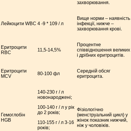
захворювання.
Вище норми – наявність
Лейкоцити WBC
4 -9 * 109 / л
інфекції, нижче –
захворювання крові.
Процентне
Еритроцити
11,5-14,5%
співвідношення великих
RBC
і дрібних еритроцитів.
Еритроцити
Середній обсяг
80-100 фл
MCV
еритроцита.
140-230 г / л
новонароджені;
100-140 г / л у рік
Фізіологічно
до 2 років;
Гемоглобін
(менструальний цикл) у
HGB
жінок показник нижчий,
110-155 г / л 3-16
ніж у чоловіків.
років;