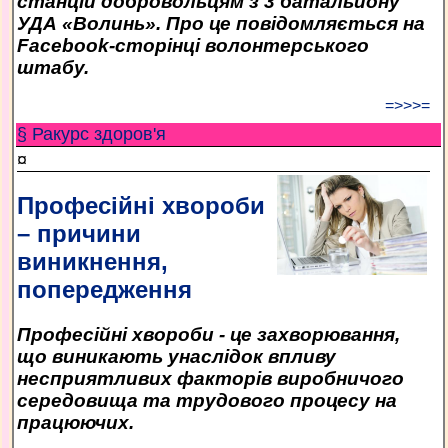
станцій добровольцям з 3 батальйону
УДА «Волинь». Про це повідомляється на
Facebook-сторінці волонтерського
штабу.
=>>>=
§ Ракурс здоров'я
¤
Професійні хвороби
– причини
виникнення,
попередження
Професійні хвороби - це захворювання,
що виникають унаслідок впливу
несприятливих факторів виробничого
середовища та трудового процесу на
працюючих.