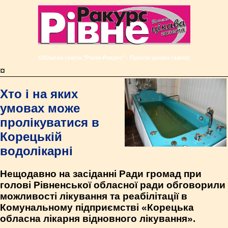
Обласна газета "Рівне-Ракурс" - Просто цікава газета!
¤
Хто і на яких
умовах може
пролікуватися в
Корецькій
водолікарні
Нещодавно на засіданні Ради громад при
голові Рівненської обласної ради обговорили
можливості лікування та реабілітації в
Комунальному підприємстві «Корецька
обласна лікарня відновного лікування».