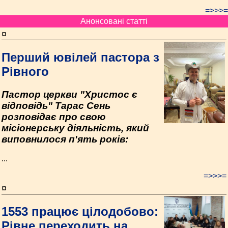
=>>>=
Анонсовані статті
¤
Перший ювілей пастора з
Рівного
Пастор церкви "Христос є
відповідь" Тарас Сень
розповідає про свою
місіонерську діяльність, який
виповнилося п'ять років:
...
=>>>=
¤
1553 працює цілодобово:
Рівне переходить на