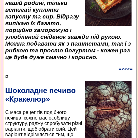
нашій родині, тільки
встигай купляти
капусту та сир. Відразу
випікаю їх багато,
порційно заморожую і
улюблений сніданок завжди під рукою.
Можна подавати як з паштетами, так і з
рибкою та просто йогуртом - кожен раз
це буде дуже смачно і корисно.
=>>>=
¤
Шоколадне печиво
«Кракелюр»
Є маса рецептів подібного
печива, кожне має особливу
структуру, раджу спробувати різні
варіанти, щоб обрати свій. Цей
варіант відрізняється тим, що