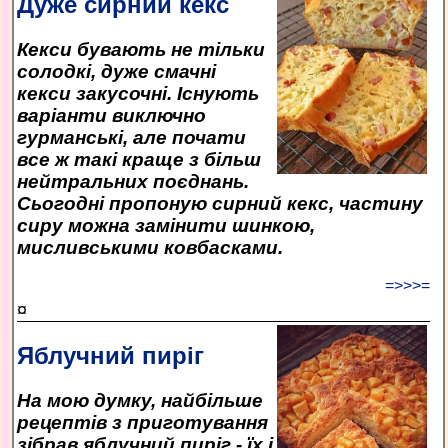
Дуже сирний кекс
Кекси бувають не тільки
солодкі, дуже смачні
кекси закусочні. Існують
варіанти виключно
гурманські, але почати
все ж такі краще з більш
нейтральних поєднань.
Сьогодні пропоную сирний кекс, частину
сиру можна замінити шинкою,
мисливськими ковбасками.
=>>>=
¤
Яблучний пиріг
На мою думку, найбільше
рецептів з приготування
зібрав яблучний пиріг - їх і