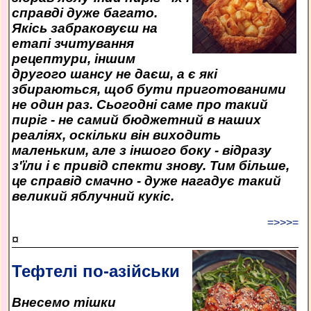
справді дуже багато.
Якісь забраковуєш на
етапі зчитування
рецептури, іншим
другого шансу не даєш, а є які
збираються, щоб бути приготованими
не один раз. Сьогодні саме про такий
пиріг - не самий бюджетний в наших
реаліях, оскільки він виходить
маленьким, але з іншого боку - відразу
з'їли і є привід спекти знову. Тим більше,
це справід смачно - дуже нагадує такий
великий яблучний кукіс.
=>>>=
¤
Тефтелі по-азійськи
Внесемо тішки