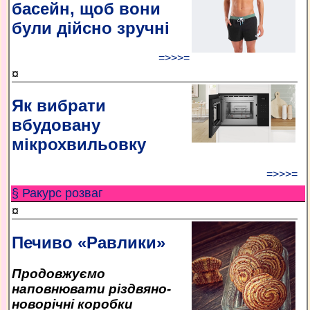
басейн, щоб вони
були дійсно зручні
=>>>=
¤
Як вибрати
вбудовану
мікрохвильовку
=>>>=
§ Ракурс розваг
¤
Печиво «Равлики»
Продовжуємо
наповнювати різдвяно-
новорічні коробки