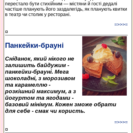
перестало бути стихійним — містяни й гості дедалі
частіше планують його заздалегідь, як планують квитки
в театр чи столик у ресторані.
=>>>=
¤
Панкейки-брауні
Сніданок, який нікого не
залишить байдужим -
панкейки-брауні. Мега
шоколадні, з морозивом
та карамеллю -
розкішний максимум, а з
йогуртом та ягодами -
базовий мінімум. Кожен зможе обрати
для себе - смак чи користь.
=>>>=
¤