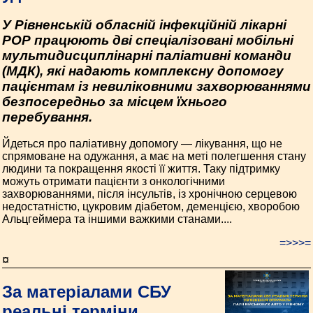
У Рівненській обласній інфекційній лікарні
РОР працюють дві спеціалізовані мобільні
мультидисциплінарні паліативні команди
(МДК), які надають комплексну допомогу
пацієнтам із невиліковними захворюваннями
безпосередньо за місцем їхнього
перебування.
Йдеться про паліативну допомогу — лікування, що не
спрямоване на одужання, а має на меті полегшення стану
людини та покращення якості її життя. Таку підтримку
можуть отримати пацієнти з онкологічними
захворюваннями, після інсультів, із хронічною серцевою
недостатністю, цукровим діабетом, деменцією, хворобою
Альцгеймера та іншими важкими станами....
=>>>=
¤
За матеріалами СБУ
реальні терміни