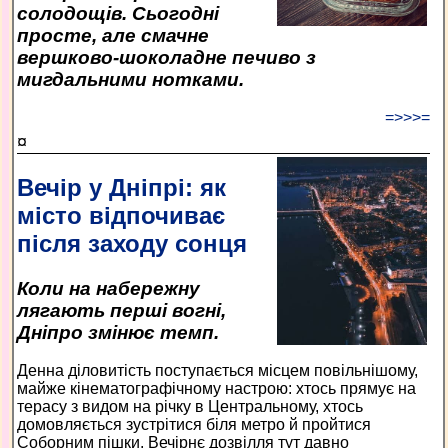
солодощів. Сьогодні
просте, але смачне
вершково-шоколадне печиво з
мигдальними нотками.
=>>>=
¤
Вечір у Дніпрі: як
місто відпочиває
після заходу сонця
Коли на набережну
лягають перші вогні,
Дніпро змінює темп.
Денна діловитість поступається місцем повільнішому,
майже кінематографічному настрою: хтось прямує на
терасу з видом на річку в Центральному, хтось
домовляється зустрітися біля метро й пройтися
Соборним пішки. Вечірнє дозвілля тут давно