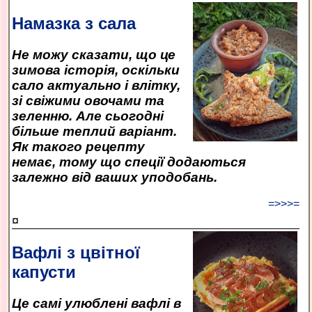
Намазка з сала
Не можу сказати, що це
зимова історія, оскільки
сало актуально і влітку,
зі свіжими овочами та
зеленню. Але сьогодні
більше теплий варіант.
Як такого рецепту
немає, тому що спеції додаються
залежно від ваших уподобань.
=>>>=
¤
Вафлі з цвітної
капусти
Це самі улюблені вафлі в