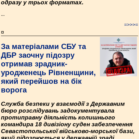
одразу у трьох форматах.
...
=>>>=
¤
За матеріалами СБУ та
ДБР заочну підозру
отримав зрадник-
уродженець Рівненщини,
який перейшов на бік
ворога
Служба безпеки у взаємодії з Державним
бюро розслідувань задокументувала
протиправну діяльність колишнього
командира 18 дивізіону суден забезпечення
Севастопольської військово-морської бази,
який підозрюється у державній зраді.