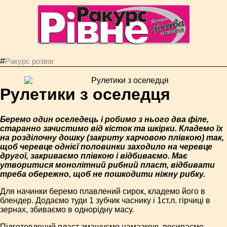
#
Ракурс розваг
Рулетики з оселедця
Беремо один оселедець і робимо з нього два філе,
старанно зачистимо від кісток та шкірки. Кладемо їх
на розділочну дошку (закриту харчовою плівкою) так,
щоб черевце однієї половинки заходило на черевце
другої, закриваємо плівкою і відбиваємо. Має
утворитися монолітний рибний пласт, відбивати
треба обережно, щоб не пошкодити ніжну рибку.
Для начинки беремо плавлений сирок, кладемо його в
блендер. Додаємо туди 1 зубчик часнику і 1ст.л. гірчиці в
зернах, збиваємо в однорідну масу.
Підготовлений пласт змащуємо намазкою, посипаємо