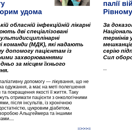
гу
палії ві
орим удома
Рівном
кій обласній інфекційній лікарні
За доказ
ють дві спеціалізовані
Національ
мультидисциплінарні
термінів 
і команди (МДК), які надають
мешканців
у допомогу пацієнтам із
серію під
вними захворюваннями
Сил оборо
дньо за місцем їхнього
...
ня.
паліативну допомогу — лікування, що не
а одужання, а має на меті полегшення
та покращення якості її життя. Таку
жуть отримати пацієнти з онкологічними
и, після інсультів, із хронічною
остатністю, цукровим діабетом,
хворобою Альцгеймера та іншими
ами....
=>>>=