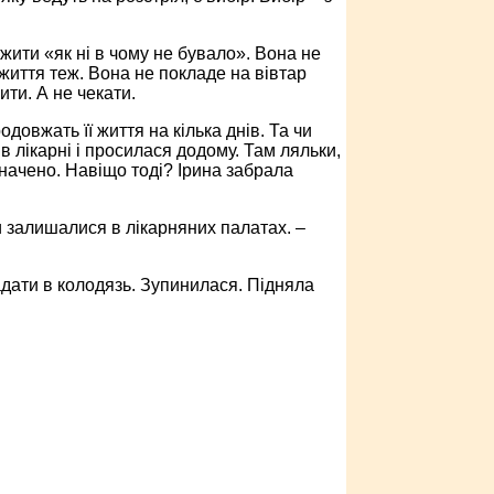
 жити «як ні в чому не бувало». Вона не
 життя теж. Вона не покладе на вівтар
ти. А не чекати.
одовжать її життя на кілька днів. Та чи
в лікарні і просилася додому. Там ляльки,
значено. Навіщо тоді? Ірина забрала
ти залишалися в лікарняних палатах. –
адати в колодязь. Зупинилася. Підняла