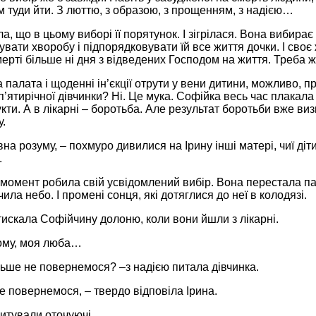
 туди йти. З люттю, з образою, з прощенням, з надією…
ла, що в цьому виборі її порятунок. І зігрілася. Вона вибирає
увати хворобу і підпорядковувати їй все життя дочки. І своє
ерті більше ні дня з відведених Господом на життя. Треба жи
 палата і щоденні ін’єкції отрути у вени дитини, можливо, пр
п’ятирічної дівчинки? Ні. Це мука. Софійка весь час плакала 
кти. А в лікарні – боротьба. Але результат боротьби вже ви
.
на розуму, – похмуро дивилися на Ірину інші матері, чиї ді
.
 момент робила свій усвідомлений вибір. Вона перестала п
чила небо. І промені сонця, які дотяглися до неї в колодязі.
тискала Софійчину долоню, коли вони йшли з лікарні.
ому, моя люба…
льше не повернемося? –з надією питала дівчинка.
не повернемося, – твердо відповіла Ірина.
питували оточуючі.