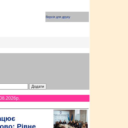
Версія для друку
08.2026p.
ацює
ово: Рівне