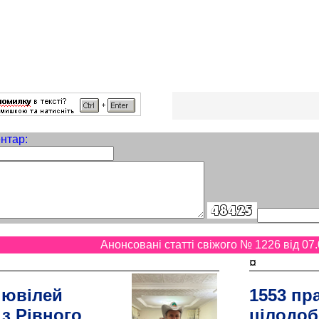
нтар:
Анонсовані статті свіжого № 1226 від 07.
¤
 ювілей
1553 пр
 з Рівного
цілодоб