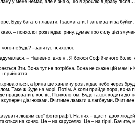
плану у мене немає, але я знаю, що я зроблю відразу після…
оре. Буду багато плавати. І засмагати. І запливати за буйки.
каво, – психолог розглядає Ірину, думає про силу цієї змуч
я чого-небудь? –запитує психолог.
задумалася. – Напевно, вже ні. Я боюся Софійчиного болю. 
ається йти. Вона тут не потрібна. Вона не скаже цій мамі ні
 і прийняття.
акриваються, а Ірина ще хвилину розглядає небо через брудн
лом. Таке ж буде на морі. Потім. А коли прийде пора, вона
іде працювати в хоспіс. Психологом. Буде також ходити до ти
 всупереч діагнозами. Вчитиме ламати шлагбауми. Вчитиме
азувати людям свої фотографії. На них – щастя двох людей
атаються на конях. Це – на каруселях. Це – на гірці. Бачите,