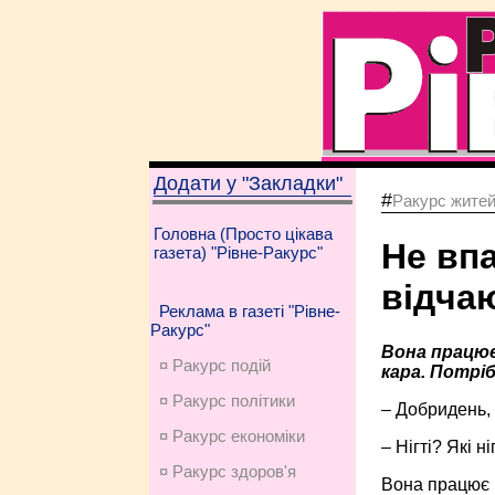
Додати у "Закладки"
#
Ракурс жите
Головна (Просто цікава
Не вп
газета) "Рівне-Ракурс"
відча
Реклама в газеті "Рівне-
Ракурс"
Вона працює
¤ Ракурс подій
кара. Потріб
¤ Ракурс політики
– Добридень, 
¤ Ракурс економiки
– Нігті? Які н
¤ Ракурс здоров'я
Вона працює в