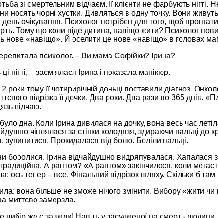
тьба зі смертельним відчаєм. Її клієнти не фарбують нігті. 
ни носять чорні хустки. Дивляться в одну точку. Вони живуть
день очікування. Психолог потрібен для того, щоб прогнати 
рть. Тому що коли піде дитина, навіщо жити? Психолог пов
ь нове «навіщо». Й оселити це нове «навіщо» в головах мам і
–перепитала психолог. – Ви мама Софійки? Ірина?
ці нігті, – засміялася Ірина і показала манікюр.
. 2 роки тому її чотирирічній доньці поставили діагноз. Онкол
ттєвого відрізка її дочки. Два роки. Два рази по 365 днів. «П
язь відчаю.
 було дна. Коли Ірина дивилася на дочку, вона весь час летіла
айдушно чіплялася за стінки колодязя, здираючи пальці до кр
, зупинитися. Прокидалася від болю. Боліли пальці.
ни боролися. Ірина відчайдушно видряпувалася. Хапалася за
радиційна. А раптом? «А раптом» закінчилося, коли метаста
ла: ось тепер – все. Фінальний відрізок шляху. Скільки б там
ила: вона більше не зможе нічого змінити. Вибору «жити чи
на миттєво замерзла.
е вибір же є завжди! Навіть у засудженої на смерть людини, я