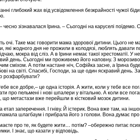
анні глибокий жах від усвідомлення безкрайності чужої біди 
ю.
 – чесно зізнавалася Ірина. – Сьогодні на каруселі поїдемо.
ь очі. Таке має говорити мама здорової дитини. Цього не 
и, які жодного дня не прожили в колодязі, люблять давати по
ідчаю, мокра від сліз. А в Ірини немає такої хрестоматії. У 
овий день. Сьогодні ми проживемо його наповну. З морозив
ячим сміхом. А потім настане ніч, Софійка засне, а Ірина буд
ві на світі. Спасибі, Господи, за ще один яскравий день. За
го розфарбувати?
тебе все добре,– це одна історія. А жити, коли у тебе все пог
ти про пельмені і нові шпалери у вітальню. А коли все пога
, що метастази вже перейшли в кістковий мозок дитини.
 етап заперечення. І гніву. Й істерик. Вона вже там, на іншо
зламала шлагбаум і прибрала його з голови. Вона думає про
умаєте про те, як будете жити… потім? –обережно питає псих
мки. І знає, що казати у відповідь.