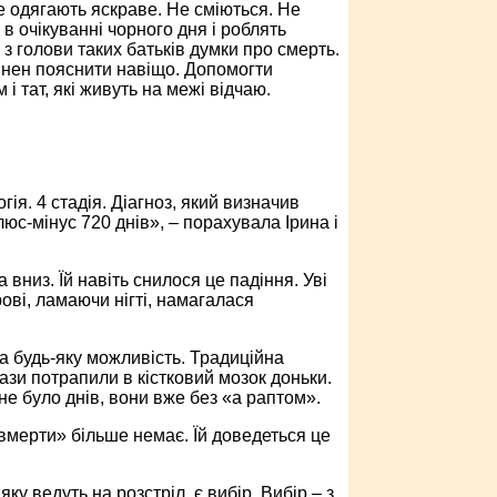
Не одягають яскраве. Не сміються. Не
 в очікуванні чорного дня і роблять
з голови таких батьків думки про смерть.
инен пояснити навіщо. Допомогти
 тат, які живуть на межі відчаю.
огія. 4 стадія. Діагноз, який визначив
люс-мінус 720 днів», – порахувала Ірина і
 вниз. Їй навіть снилося це падіння. Уві
ові, ламаючи нігті, намагалася
 будь-яку можливість. Традиційна
зи потрапили в кістковий мозок доньки.
 не було днів, вони вже без «а раптом».
 вмерти» більше немає. Їй доведеться це
ку ведуть на розстріл, є вибір. Вибір – з