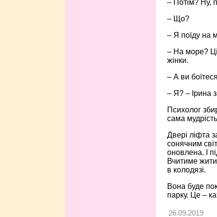
– Потім? Ну, 
– Що?
– Я поїду на м
– На море? Ці
жінки.
– А ви боїтес
– Я? – Ірина 
Психолог збир
сама мудрість
Двері ліфта з
сонячним світ
оновлена. І п
Вчитиме жити
в колодязі.
Вона буде пок
парку. Це – к
26.09.2019