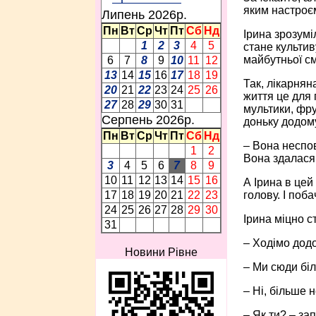
яким настроєм
Липень 2026p.
Пн
Вт
Ср
Чт
Пт
Сб
Нд
Ірина зрозумі
1
2
3
4
5
стане культив
майбутньої см
6
7
8
9
10
11
12
13
14
15
16
17
18
19
Так, лікарняна
20
21
22
23
24
25
26
життя це для 
27
28
29
30
31
мультики, фру
Серпень 2026p.
доньку додому
Пн
Вт
Ср
Чт
Пт
Сб
Нд
– Вона неспов
1
2
Вона здалася
3
4
5
6
7
8
9
10
11
12
13
14
15
16
А Ірина в цей
голову. І поба
17
18
19
20
21
22
23
24
25
26
27
28
29
30
Ірина міцно с
31
– Ходімо дод
Новини Рівне
– Ми сюди бі
– Ні, більше 
– Як ти? – за