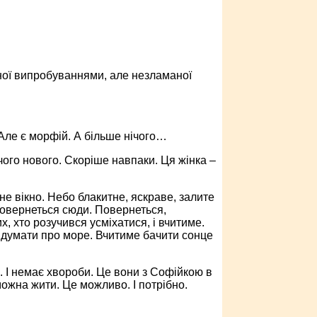
еної випробуваннями, але незламаної
Але є морфій. А більше нічого…
чого нового. Скоріше навпаки. Ця жінка –
е вікно. Небо блакитне, яскраве, залите
 повернеться сюди. Повернеться,
х, хто розучився усміхатися, і вчитиме.
 думати про море. Вчитиме бачити сонце
. І немає хвороби. Це вони з Софійкою в
 можна жити. Це можливо. І потрібно.