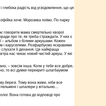
і глибока радість від усвідомлення, що ця
 Софійка хоче. Морозива поїмо. По парку
має говорити мама смертельно хворої
ради про те, як треба страждати. У них є
неї – альбом з білими аркушами. Кожен
ом і каруселями. Розфарбуємо яскравими
е слухати її дихання. Це найкраща
втра нас чекає новий чистий аркуш. У які
ано, – зовсім інша. Коли у тебе все добре,
но, то всі думки перекриті шлагбаумом
му березі. Тому вона живе, ніби все
 пельмені і шпалери у вітальню…
олог. Вона готова до відповіді про