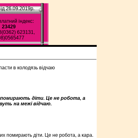
ід 26.09.2019p.
латний індекс:
23429
8(0362) 623131,
98)0565477
 помирають діти. Це не робота, а
вуть на межі відчаю.
их помирають діти. Це не робота, а кара.