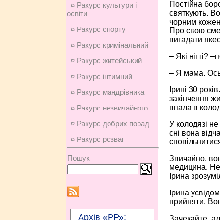
Постійна боро
¤ Ракурс культури і
святкують. Во
освіти
чорним кожен 
¤ Ракурс спорту
Про свою сме
вигадати якес
¤ Ракурс кримінальний
– Які нігті? 
¤ Ракурс житейський
– Я мама. Ось 
¤ Ракурс інтимний
Ірині 30 років
¤ Ракурс мандрівника
закінчення жи
впала в колод
¤ Ракурс незвичайного
¤ Ракурс добрих порад
У колодязі не
сні вона відч
¤ Ракурс розваг
сповільнитися
Пошук
Звичайно, во
медицина. Нет
Ірина зрозумі
Ірина усвідом
прийняти. Во
Архів «РР»:
Зачекайте, ал