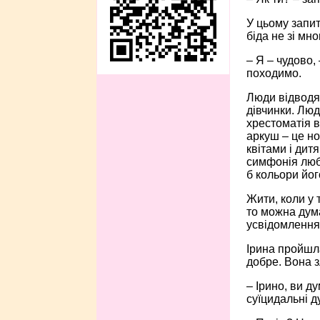
У цьому запит
біда не зі мно
– Я – чудово,
походимо.
Люди відводят
дівчинки. Люд
хрестоматія в
аркуш – це н
квітами і дит
симфонія любо
б кольори йо
Жити, коли у 
то можна дума
усвідомлення
Ірина пройшла
добре. Вона 
– Ірино, ви д
суїцидальні ду