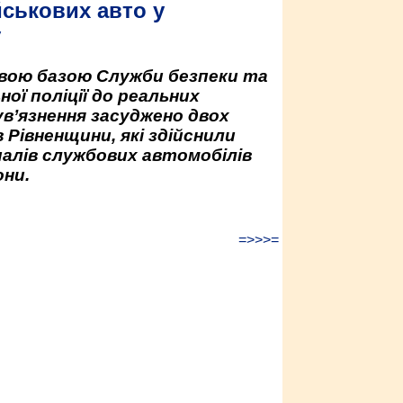
йськових авто у
у
овою базою Служби безпеки та
ної поліції до реальних
ув’язнення засуджено двох
 Рівненщини, які здійснили
палів службових автомобілів
ни.
=>>>=