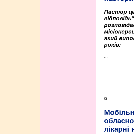
Пастор це
відповідь
розповіда
місіонерсь
який випо
років:
...
¤
Мобільн
обласно
лікарні