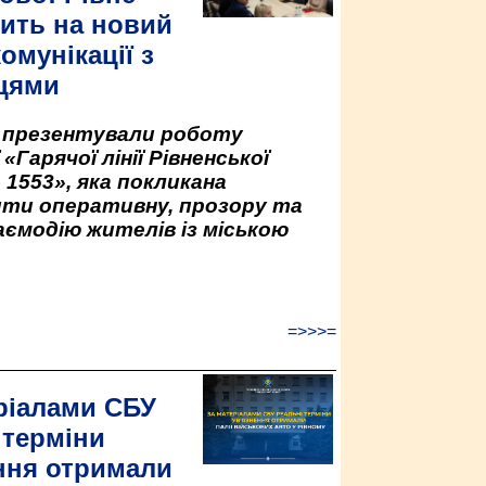
ить на новий
омунікації з
цями
у презентували роботу
«Гарячої лінії Рівненської
 1553», яка покликана
ити оперативну, прозору та
аємодію жителів із міською
=>>>=
ріалами СБУ
 терміни
ння отримали