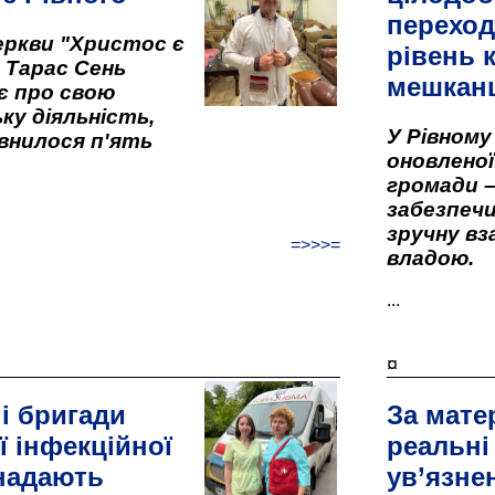
переход
ркви "Христос є
рівень к
" Тарас Сень
мешкан
є про свою
ку діяльність,
У Рівном
внилося п'ять
оновленої 
громади –
забезпеч
зручну вз
=>>>=
владою.
...
¤
і бригади
За мате
ї інфекційної
реальні
 надають
ув’язне