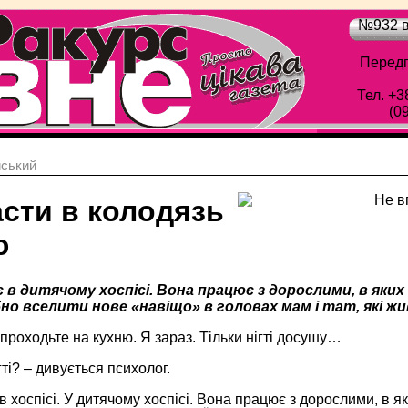
№932 в
Передп
Тел. +3
(0
йський
асти в колодязь
ю
 в дитячому хоспісі. Вона працює з дорослими, в яких
но вселити нове «навіщо» в головах мам і тат, які жи
проходьте на кухню. Я зараз. Тільки нігті досушу…
ігті? – дивується психолог.
 хоспісі. У дитячому хоспісі. Вона працює з дорослими, в як