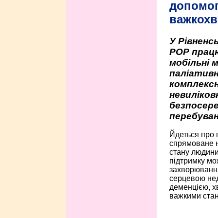
допомо
важкохв
У Рівненсь
РОР працю
мобільні 
паліативн
комплексн
невиліко
безпосере
перебуван
Йдеться про 
спрямоване н
стану людини 
підтримку мо
захворюванням
серцевою нед
деменцією, 
важкими стан