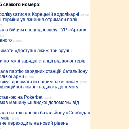
5 свіжого номера:
ролікуватися в Корецькій водолікарні
(2654)
 терміни ув’язнення отримали палії
5)
дала бійцям спецпідрозділу ГУР «Артан»
93)
івного
(2355)
имати «Доступні ліки»: три зручні
 потужні зарядні станції від волонтерів
дала партію зарядних станцій батальйону
льчої армії
(1639)
довжує допомагати нашим захисникам
(1585)
інфекційної лікарні надають допомогу
 ставкою на Pokerbet
(1396)
римав машину «швидкої допомоги» від
дала партію дронів батальйону «Свобода»
ямків
(1199)
вне переходить на новий рівень
)