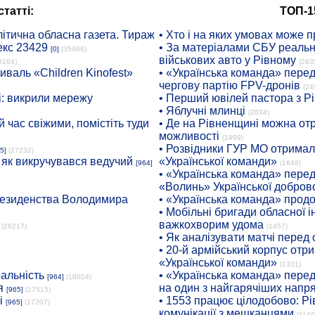
татті:
ТОП-1
ітична обласна газета. Тираж
• Хто і на яких умовах може п
екс 23429
• За матеріалами СБУ реальні
[0]
(35966)
військових авто у Рівному
8164)
(263
иваль «Children Kinofest»
• «Українська команда» пере
чергову партію FPV-дронів
(24
: викрили мережу
• Перший ювілей пастора з Р
• Яблучні млинці
(2034)
 час свіжими, помістіть туди
• Де на Рівненщині можна отр
можливості
(1999)
• Розвідники ГУР МО отримали
5]
(27232)
: як викручувався ведучий
«Української команди»
[964]
(1648)
• «Українська команда» пере
«Волинь» Української доброво
президенства Володимира
• «Українська команда» про
• Мобільні бригади обласної 
важкохворим удома
(26217)
(1457)
• Як аналізувати матчі перед
• 20-й армійський корпус от
«Української команди»
(1331)
ральність
• «Українська команда» пере
[964]
(18024)
я
на один з найгарячіших напр
[965]
(17515)
і
• 1553 працює цілодобово: Рі
[965]
(17207)
комунікації з мешканцями
(1146