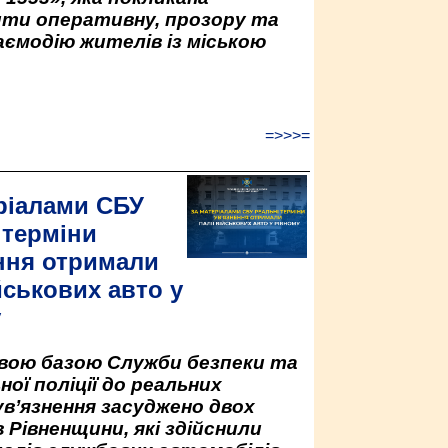
ити оперативну, прозору та
аємодію жителів із міською
=>>>=
ріалами СБУ
 терміни
ння отримали
йськових авто у
у
овою базою Служби безпеки та
ної поліції до реальних
ув’язнення засуджено двох
 Рівненщини, які здійснили