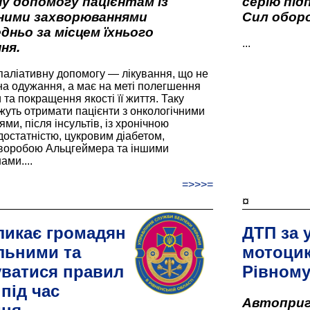
у допомогу пацієнтам із
серію під
вними захворюваннями
Сил оборо
дньо за місцем їхнього
...
ня.
паліативну допомогу — лікування, що не
а одужання, а має на меті полегшення
та покращення якості її життя. Таку
жуть отримати пацієнти з онкологічними
и, після інсультів, із хронічною
остатністю, цукровим діабетом,
хворобою Альцгеймера та іншими
ами....
=>>>=
¤
ликає громадян
ДТП за 
льними та
мотоцик
ватися правил
Рівном
під час
Автоприго