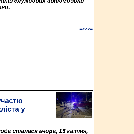
палів службових автомобілів
ни.
=>>>=
участю
ліста у
у
да сталася вчора, 15 квітня,