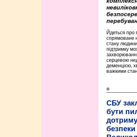
комплексн
невиліко
безпосере
перебуван
Йдеться про 
спрямоване н
стану людини 
підтримку мо
захворюванням
серцевою нед
деменцією, 
важкими стан
¤
СБУ зак
бути пи
дотриму
безпеки 