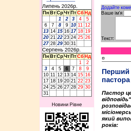
Липень 2026p.
Додайте коме
Пн
Вт
Ср
Чт
Пт
Сб
Нд
Ваше ім'я
1
2
3
4
5
6
7
8
9
10
11
12
13
14
15
16
17
18
19
20
21
22
23
24
25
26
Текст:
27
28
29
30
31
Серпень 2026p.
Пн
Вт
Ср
Чт
Пт
Сб
Нд
¤
1
2
3
4
5
6
7
8
9
Перший
10
11
12
13
14
15
16
пастора
17
18
19
20
21
22
23
24
25
26
27
28
29
30
Пастор це
31
відповідь
Новини Рівне
розповіда
місіонерсь
який випо
років: