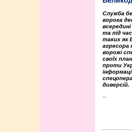
Велико
Служба бе
ворога де
всередині
та під час
таких як 
агресора 
ворожі сп
своїх пла
проти Укр
інформаці
спецопера
диверсій.
...