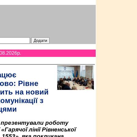
08.2026p.
ацює
ово: Рівне
ить на новий
омунікації з
цями
у презентували роботу
«Гарячої лінії Рівненської
 1553», яка покликана