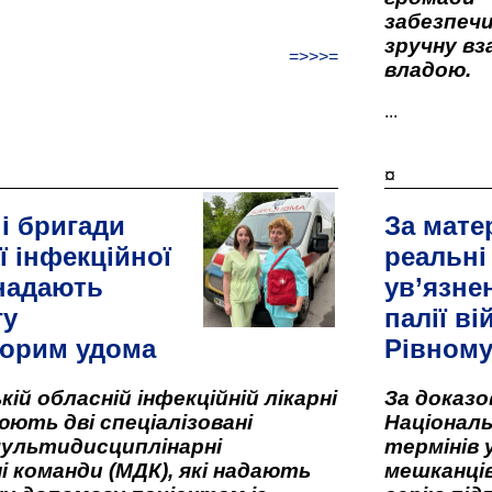
забезпеч
зручну вз
=>>>=
владою.
...
¤
і бригади
За мате
ї інфекційної
реальні
 надають
ув’язне
гу
палії ві
орим удома
Рівном
кій обласній інфекційній лікарні
За доказ
ють дві спеціалізовані
Національ
мультидисциплінарні
термінів 
і команди (МДК), які надають
мешканців