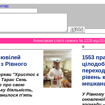
нтар:
Анонсовані статті свіжого № 1226 від 03.
¤
 ювілей
1553 пр
 з Рівного
цілодоб
переход
ркви "Христос є
рівень к
" Тарас Сень
мешкан
є про свою
ку діяльність,
У Рівном
внилося п'ять
оновленої 
громади –