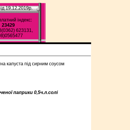
ід 19.12.2019p.
латний індекс:
23429
8(0362) 623131,
98)0565477
пченої паприки 0,5ч.л.солі