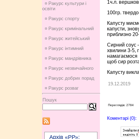
1ч.л. вершко
¤ Ракурс культури і
освіти
100гр. твердо
¤ Ракурс спорту
Капусту миємо
¤ Ракурс кримінальний
капусти, знов
приблизно 20
¤ Ракурс житейський
Сирний соус 
¤ Ракурс інтимний
хвилини 3-5, 
намагаємося р
¤ Ракурс мандрівника
щоб сир розта
¤ Ракурс незвичайного
Капусту викла
¤ Ракурс добрих порад
19.12.2019
¤ Ракурс розваг
Пошук
Переглядів: 2784
Коментарі (0):
Архів «РР»: