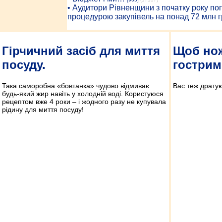
• Аудитори Рівненщини з початку року п
процедурою закупівель на понад 72 млн г
Гірчичний засіб для миття
Щоб нож
посуду.
гострим
Така саморобна «бовтанка» чудово відмиває
Вас теж дратую
будь-який жир навіть у холодній воді. Користуюся
рецептом вже 4 роки – і жодного разу не купувала
рідину для миття посуду!