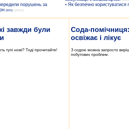
опередили порушень за
• Як безпечно користуватися
рн
[965]
(16832)
і завжди були
Сода-помічниця
и
освіжає і лікує
ть тупі ножі? Тоді прочитайте!
З содою можна запросто виріши
побутових проблем.