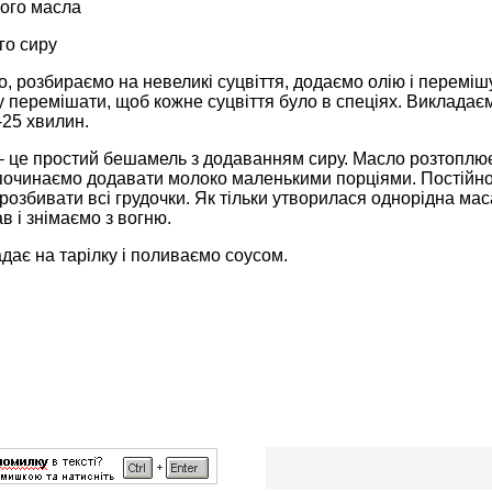
вого масла
го сиру
, розбираємо на невеликі суцвіття, додаємо олію і перемішу
у перемішати, щоб кожне суцвіття було в спеціях. Викладає
-25 хвилин.
– це простий бешамель з додаванням сиру. Масло розтоплю
починаємо додавати молоко маленькими порціями. Постійно 
озбивати всі грудочки. Як тільки утворилася однорідна ма
в і знімаємо з вогню.
дає на тарілку і поливаємо соусом.