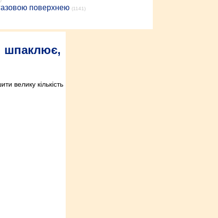
 газовою поверхнею
(1141)
: шпаклює,
ти велику кількість