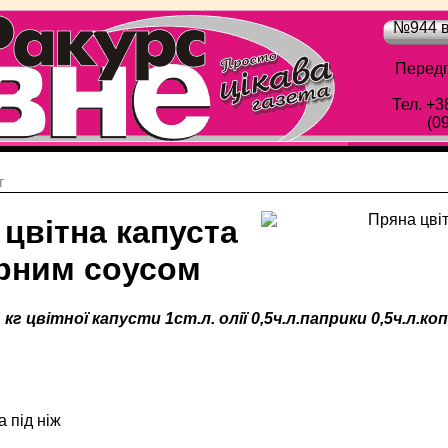
№944 в
Передп
Тел. +3
(0
г
цвітна капуста
ирним соусом
1 кг цвітної капусти 1ст.л. олії 0,5ч.л.паприки 0,5ч.л.ко
а під ніж