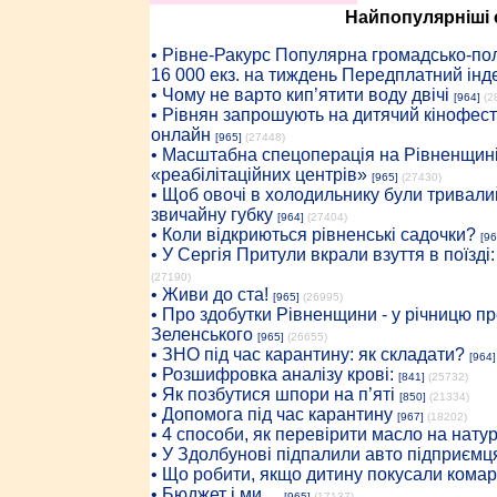
Найпопулярніші с
• Рiвне-Ракурс Популярна громадсько-пол
16 000 екз. на тиждень Передплатний інд
• Чому не варто кип’ятити воду двічі
[964]
(2
• Рівнян запрошують на дитячий кінофест
онлайн
[965]
(27448)
• Масштабна спецоперація на Рівненщині
«реабілітаційних центрів»
[965]
(27430)
• Щоб овочі в холодильнику були тривалий
звичайну губку
[964]
(27404)
• Коли відкриються рівненські садочки?
[96
• У Сергія Притули вкрали взуття в поїзді
(27190)
• Живи до ста!
[965]
(26995)
• Про здобутки Рівненщини - у річницю 
Зеленського
[965]
(26655)
• ЗНО під час карантину: як складати?
[964]
• Розшифровка аналізу крові:
[841]
(25732)
• Як позбутися шпори на п’яті
[850]
(21334)
• Допомога під час карантину
[967]
(18202)
• 4 способи, як перевірити масло на нату
• У Здолбунові підпалили авто підприємц
• Що робити, якщо дитину покусали комар
• Бюджет і ми…
[965]
(17137)