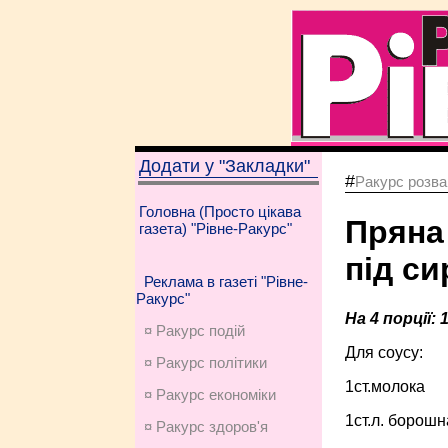
Додати у "Закладки"
#
Ракурс розва
Головна (Просто цікава
Пряна 
газета) "Рівне-Ракурс"
під с
Реклама в газеті "Рівне-
Ракурс"
На 4 порції: 
¤ Ракурс подій
Для соусу:
¤ Ракурс політики
1ст.молока
¤ Ракурс економiки
1ст.л. борошн
¤ Ракурс здоров'я