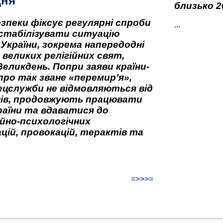
дня
близько 2
зпеки фіксує регулярні спроби
...
стабілізувати ситуацію
 України, зокрема напередодні
 великих релігійних свят,
Великдень. Попри заяви країни-
про так зване «перемир’я»,
ецслужби не відмовляються від
нів, продовжують працювати
аїни та вдаватися до
йно-психологічних
цій, провокацій, терактів та
=>>>=