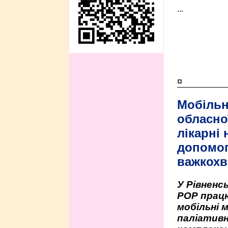
...
¤
Мобільн
обласно
лікарні
допомо
важкохв
У Рівненсь
РОР працю
мобільні 
паліативн