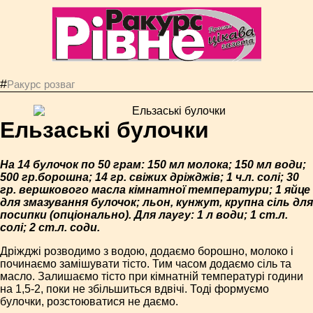
#
Ракурс розваг
Ельзаські булочки
На 14 булочок по 50 грам: 150 мл молока; 150 мл води;
500 гр.борошна; 14 гр. свіжих дріжджів; 1 ч.л. солі; 30
гр. вершкового масла кімнатної температури; 1 яйце
для змазування булочок; льон, кунжут, крупна сіль для
посипки (опціонально). Для лаугу: 1 л води; 1 ст.л.
солі; 2 ст.л. соди.
Дріжджі розводимо з водою, додаємо борошно, молоко і
починаємо замішувати тісто. Тим часом додаємо сіль та
масло. Залишаємо тісто при кімнатній температурі години
на 1,5-2, поки не збільшиться вдвічі. Тоді формуємо
булочки, розстоюватися не даємо.