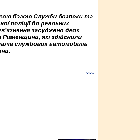
у
овою базою Служби безпеки та
ної поліції до реальних
ув’язнення засуджено двох
 Рівненщини, які здійснили
палів службових автомобілів
ни.
=>>>=