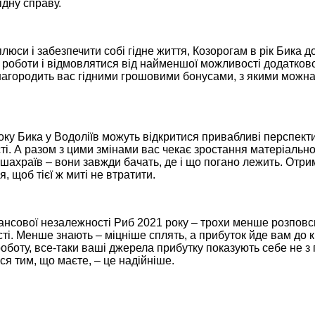
ідну справу.
люси і забезпечити собі гідне життя, Козорогам в рік Бика 
 роботи і відмовлятися від найменшої можливості додатковог
нагородить вас гідними грошовими бонусами, з якими можна
ку Бика у Водоліїв можуть відкритися привабливі перспектив
ті. А разом з цими змінами вас чекає зростання матеріально
і шахраїв – вони завжди бачать, де і що погано лежить. От
, щоб тієї ж миті не втратити.
ансової незалежності Риб 2021 року – трохи менше розпов
сті. Менше знають – міцніше сплять, а прибуток йде вам до 
оботу, все-таки ваші джерела прибутку показують себе не з 
я тим, що маєте, – це надійніше.