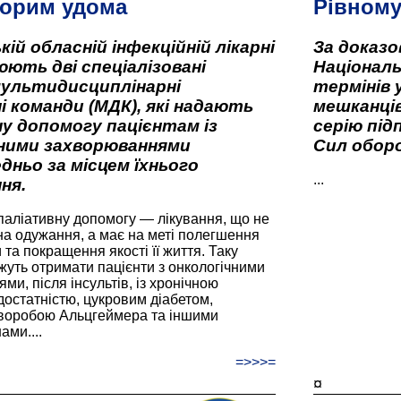
орим удома
Рівном
кій обласній інфекційній лікарні
За доказ
ють дві спеціалізовані
Національ
мультидисциплінарні
термінів 
і команди (МДК), які надають
мешканців
у допомогу пацієнтам із
серію під
вними захворюваннями
Сил оборо
дньо за місцем їхнього
...
ня.
паліативну допомогу — лікування, що не
а одужання, а має на меті полегшення
та покращення якості її життя. Таку
жуть отримати пацієнти з онкологічними
и, після інсультів, із хронічною
остатністю, цукровим діабетом,
хворобою Альцгеймера та іншими
ами....
=>>>=
¤