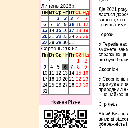
Липень 2026p.
Дів 2021 року
Пн
Вт
Ср
Чт
Пт
Сб
Нд
дається даром
1
2
3
4
5
заняття, які 
6
7
8
9
10
11
12
спочиватимет
13
14
15
16
17
18
19
Терези
20
21
22
23
24
25
26
27
28
29
30
31
У Терезів нас
Серпень 2026p.
зможете, зай
справжніх цін
Пн
Вт
Ср
Чт
Пт
Сб
Нд
що буде боля
1
2
3
4
5
6
7
8
9
Скорпіон
10
11
12
13
14
15
16
У Скорпіонів 
17
18
19
20
21
22
23
отримувати до
24
25
26
27
28
29
30
природну лінь
31
– не найкращ
Новини Рівне
Стрілець
Білий Бик не 
вигляді відсо
обережність і