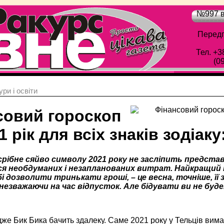
№997 в
Передп
Тел. +3
(0
ри і освіти
совий гороскоп
1 рік для всіх знаків зодіаку
рібне сяйво символу 2021 року не засліпить представн
я необдуманих і незапланованих витрат. Найкращий п
 дозволити тринькати гроші, – це весна, точніше, її з
незважаючи на час відпусток. Але бідувати ви не буде
дже Бик Бика бачить здалеку. Саме 2021 року у Тельців вим