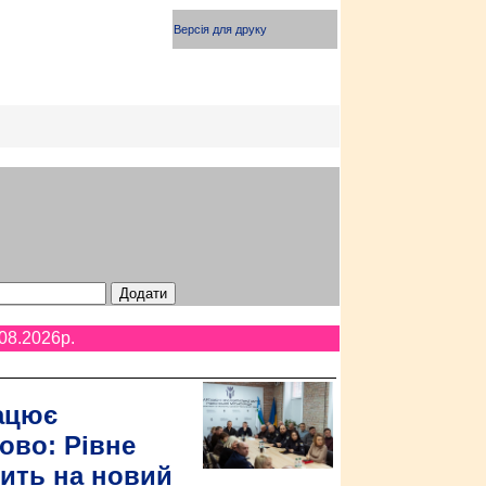
Версія для друку
08.2026p.
ацює
ово: Рівне
ить на новий