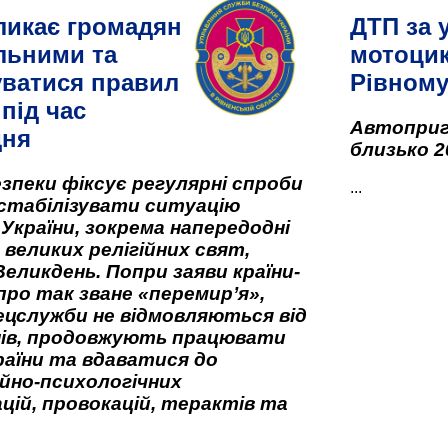
ликає громадян
ДТП за 
льними та
мотоцик
ватися правил
Рівном
під час
Автоприго
дня
близько 2
зпеки фіксує регулярні спроби
...
стабілізувати ситуацію
 України, зокрема напередодні
 великих релігійних свят,
Великдень. Попри заяви країни-
про так зване «перемир’я»,
ецслужби не відмовляються від
нів, продовжують працювати
аїни та вдаватися до
йно-психологічних
цій, провокацій, терактів та