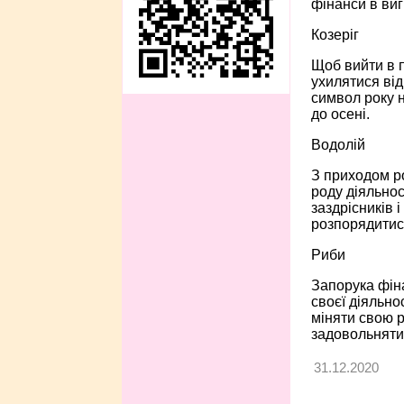
фінанси в виг
Козеріг
Щоб вийти в п
ухилятися від
символ року 
до осені.
Водолій
З приходом ро
роду діяльнос
заздрісників 
розпорядитися
Риби
Запорука фін
своєї діяльно
міняти свою р
задовольнятис
31.12.2020