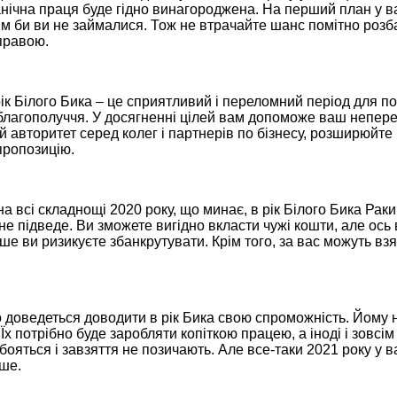
анічна праця буде гідно винагороджена. На перший план у ва
м би ви не займалися. Тож не втрачайте шанс помітно розба
правою.
ік Білого Бика – це сприятливий і переломний період для по
благополуччя. У досягненні цілей вам допоможе ваш непер
й авторитет серед колег і партнерів по бізнесу, розширюйте
пропозицію.
 всі складнощі 2020 року, що минає, в рік Білого Бика Рак
с не підведе. Ви зможете вигідно вкласти чужі кошти, але ос
кше ви ризикуєте збанкрутувати. Крім того, за вас можуть вз
 доведеться доводити в рік Бика свою спроможність. Йому н
 Їх потрібно буде заробляти копіткою працею, а іноді і зовсі
бояться і завзяття не позичають. Але все-таки 2021 року у в
ьше.