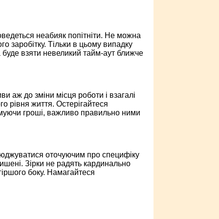
доведеться неабияк попітніти. Не можна
о заробітку. Тільки в цьому випадку
 буде взяти невеликий тайм-аут ближче
и аж до зміни місця роботи і взагалі
го рівня життя. Остерігайтеся
римуючи гроші, важливо правильно ними
сюджуватися оточуючим про специфіку
кишені. Зірки не радять кардинально
гіршого боку. Намагайтеся