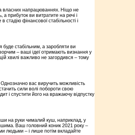
 на власних напрацюваннях. Ніщо не
, а прибуток ви витратите на речі і
в стадію фінансової стабільності і
я буде стабільним, а заробляти ви
рчим – ваші ідеї отримають визнання у
 цій хвилі важливо не загордився – тому
. Однозначно вас виручить можливість
истачить сили волі побороти свою
дит і спустити його на вражаючу відпустку
вши на руки чималий куш, наприклад, у
рошима. Ваш головний коник 2021 року –
ими людьми – і лише потім вкладайте