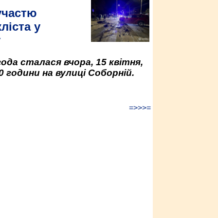
участю
ліста у
у
да сталася вчора, 15 квітня,
0 години на вулиці Соборній.
=>>>=