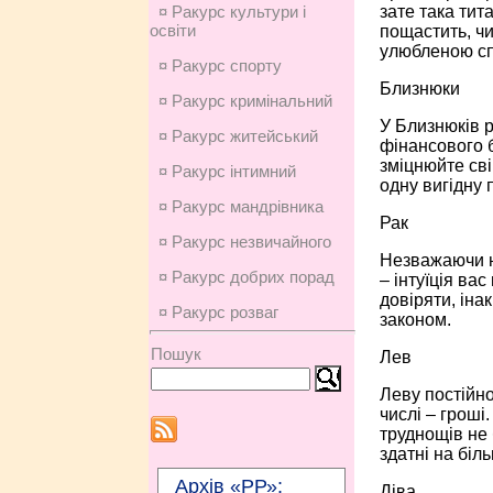
зате така тит
¤ Ракурс культури і
освіти
пощастить, чи
улюбленою с
¤ Ракурс спорту
Близнюки
¤ Ракурс кримінальний
У Близнюків р
¤ Ракурс житейський
фінансового 
зміцнюйте сві
¤ Ракурс інтимний
одну вигідну 
¤ Ракурс мандрівника
Рак
¤ Ракурс незвичайного
Незважаючи на
¤ Ракурс добрих порад
– інтуїція ва
довіряти, іна
¤ Ракурс розваг
законом.
Пошук
Лев
Леву постійно
числі – гроші.
труднощів не 
здатні на біл
Архів «РР»:
Діва