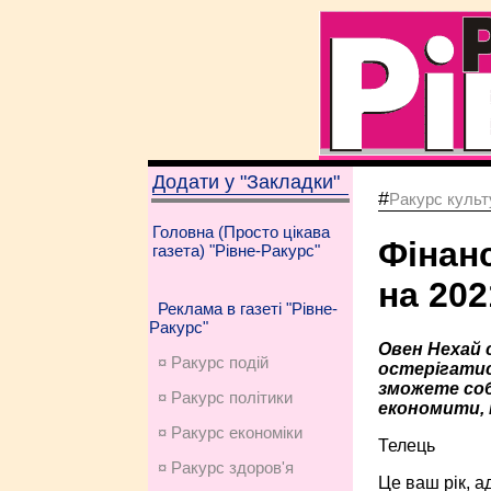
Додати у "Закладки"
#
Ракурс культу
Головна (Просто цікава
Фінан
газета) "Рівне-Ракурс"
на 202
Реклама в газеті "Рівне-
Ракурс"
Овен Нехай с
¤ Ракурс подій
остерігатис
зможете собі
¤ Ракурс політики
економити, 
¤ Ракурс економiки
Телець
¤ Ракурс здоров'я
Це ваш рік, а