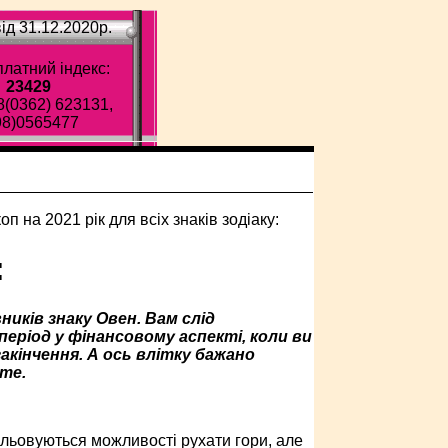
ід 31.12.2020p.
латний індекс:
23429
8(0362) 623131,
98)0565477
:
иків знаку Овен. Вам слід
еріод у фінансовому аспекті, коли ви
акінчення. А ось влітку бажано
те.
альовуються можливості рухати гори, але