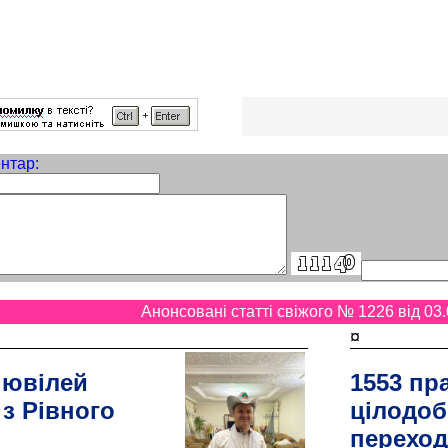
нтар:
Анонсовані статті свіжого № 1226 від 03.
¤
 ювілей
1553 пр
 з Рівного
цілодоб
переход