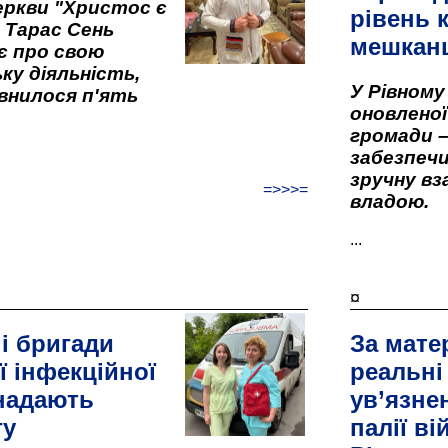
ркви "Христос є
рівень к
" Тарас Сень
мешкан
є про свою
ку діяльність,
У Рівном
внилося п'ять
оновленої 
громади –
забезпеч
зручну вз
=>>>=
владою.
...
¤
і бригади
За мате
ї інфекційної
реальні
 надають
ув’язне
гу
палії ві