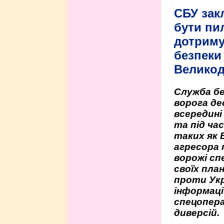
СБУ зак
бути пи
дотриму
безпеки 
Велико
Служба бе
ворога де
всередині
та під час
таких як 
агресора 
ворожі сп
своїх пла
проти Укр
інформаці
спецопера
диверсій.