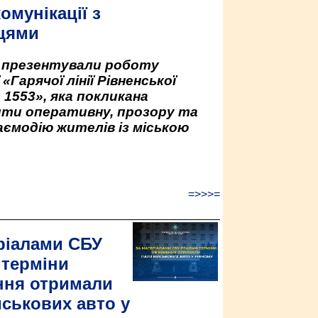
омунікації з
цями
у презентували роботу
«Гарячої лінії Рівненської
 1553», яка покликана
ити оперативну, прозору та
аємодію жителів із міською
=>>>=
ріалами СБУ
 терміни
ння отримали
йськових авто у