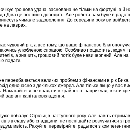
 очікує грошова удача, заснована не тільки на фортуні, а й
, і Діва це постійно доводить. Але робота вам буде в радість
принесуть чимале задоволення. До середини року ви ввійдете 
е на лаврах.
тає чудовий рік, а все тому, що ваше фінансове благополучч
маючись улюбленою справою. Особливо пощастить людям тво
ителів, а значить, грошовий потік буде невичерпний. Але на
че падати.
не передбачається великих проблем з фінансами в рік Бика
хід одночасно з декількох джерел. Але тільки якщо у вас в
. Намагайтеся не впадати в крайності: наприклад, взяти кре
ий варіант капіталовкладення.
дуже побалує Стрільців наступного року. Але навіть отрима
тків з вкладу або спадщини, не поспішайте розлучатися з г
 вдумливість. Рахуйте, перевіряйте, радьтеся з компетентн