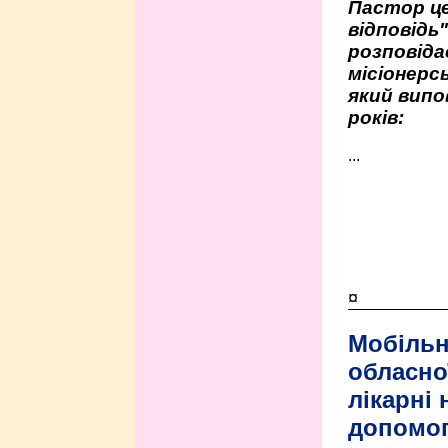
Пастор це
відповідь
розповіда
місіонерсь
який випо
років:
...
¤
Мобільн
обласно
лікарні
допомо