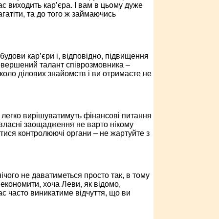
с виходить кар’єра. І вам в цьому дуже
гатіти, та до того ж займаючись
будови кар’єри і, відповідно, підвищення
евершений талант співрозмовника –
 коло ділових знайомств і ви отримаєте не
и легко вирішуватимуть фінансові питання
ь власні заощадження не варто нікому
ятися контролюючі органи – не жартуйте з
ічого не даватиметься просто так, в тому
м економити, хоча Леви, як відомо,
ас часто виникатиме відчуття, що ви