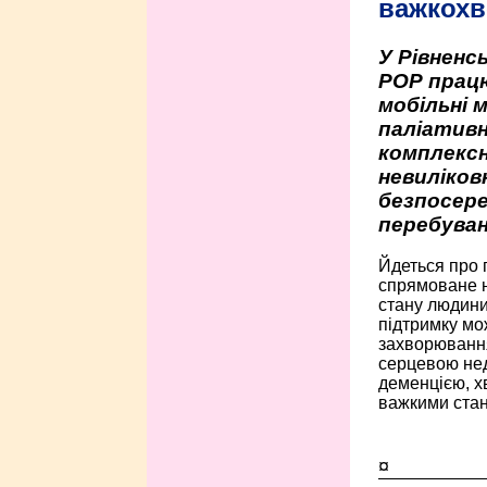
важкохв
У Рівненсь
РОР працю
мобільні 
паліативн
комплексн
невиліко
безпосере
перебуван
Йдеться про 
спрямоване н
стану людини 
підтримку мо
захворюванням
серцевою нед
деменцією, 
важкими стан
¤