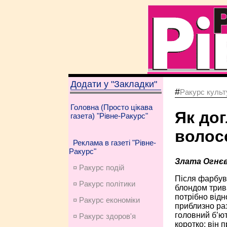
Додати у "Закладки"
#
Ракурс культу
Головна (Просто цікава
Як до
газета) "Рівне-Ракурс"
волосс
Реклама в газеті "Рівне-
Ракурс"
Злата Огнєві
¤ Ракурс подій
Після фарбув
¤ Ракурс політики
блондом трива
потрібно відн
¤ Ракурс економiки
приблизно раз
головний б’ют
¤ Ракурс здоров'я
коротко: він