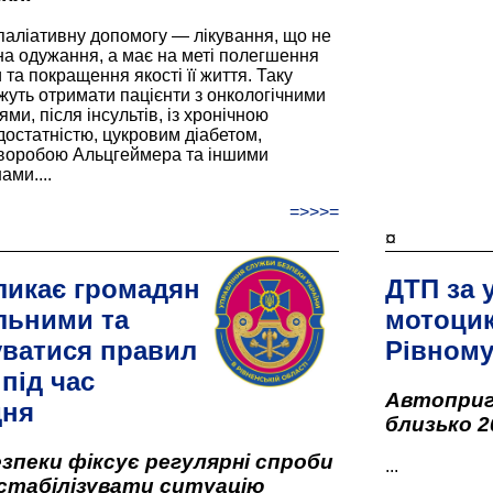
паліативну допомогу — лікування, що не
а одужання, а має на меті полегшення
та покращення якості її життя. Таку
жуть отримати пацієнти з онкологічними
и, після інсультів, із хронічною
остатністю, цукровим діабетом,
хворобою Альцгеймера та іншими
ами....
=>>>=
¤
ликає громадян
ДТП за 
льними та
мотоцик
ватися правил
Рівном
під час
Автоприго
дня
близько 2
зпеки фіксує регулярні спроби
...
стабілізувати ситуацію