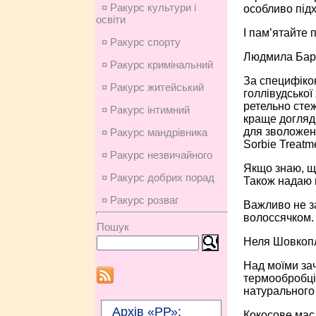
¤ Ракурс культури і
особливо під
освіти
І пам’ятайте 
¤ Ракурс спорту
Людмила Барб
¤ Ракурс кримінальний
За специфікою
¤ Ракурс житейський
голлівудської
ретельно стеж
¤ Ракурс інтимний
краще догляд
для зволоженн
¤ Ракурс мандрівника
Sorbie Treatme
¤ Ракурс незвичайного
Якщо знаю, щ
¤ Ракурс добрих порад
Також надаю п
¤ Ракурс розваг
Важливо не з
волоссячком.
Пошук
Неля Шовкопл
Над моїми за
термообробці,
натурального
Архів «РР»:
Кокосове масл