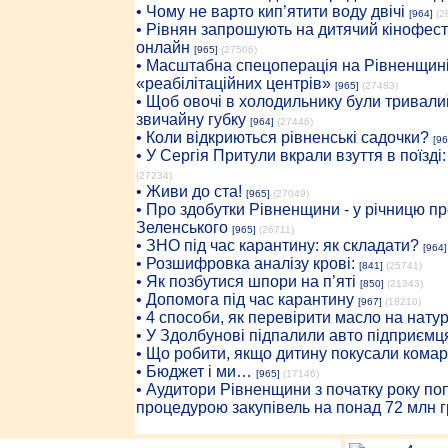
• Чому не варто кип’ятити воду двічі
[964]
(2
• Рівнян запрошують на дитячий кінофест
онлайн
[965]
(27506)
• Масштабна спецоперація на Рівненщині
«реабілітаційних центрів»
[965]
(27483)
• Щоб овочі в холодильнику були тривалий
звичайну губку
[964]
(27446)
• Коли відкриються рівненські садочки?
[96
• У Сергія Притули вкрали взуття в поїзді
(27234)
• Живи до ста!
[965]
(27049)
• Про здобутки Рівненщини - у річницю 
Зеленського
[965]
(26711)
• ЗНО під час карантину: як складати?
[964]
• Розшифровка аналізу крові:
[841]
(25741)
• Як позбутися шпори на п’яті
[850]
(21343)
• Допомога під час карантину
[967]
(18210)
• 4 способи, як перевірити масло на нату
• У Здолбунові підпалили авто підприємц
• Що робити, якщо дитину покусали комар
• Бюджет і ми…
[965]
(17146)
• Аудитори Рівненщини з початку року п
процедурою закупівель на понад 72 млн г