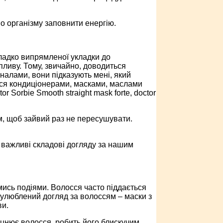
мо організму заповнити енергію.
 гладко випрямленої укладки до
впливу. Тому, звичайно, доводиться
налами, вони підказують мені, який
юся кондиціонерами, масками, маслами
 Sorbie Smooth straight mask forte, doctor
, щоб зайвий раз не пересушувати.
 важливі складові догляду за нашим
ись подіями. Волосся часто піддається
 улюблений догляд за волоссям – маски з
ви.
іцнює волосся, робить його блискучим,