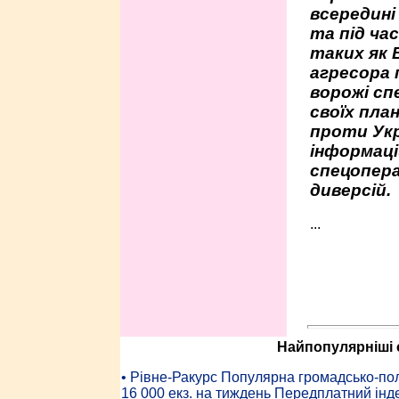
всередині
та під час
таких як 
агресора 
ворожі сп
своїх пла
проти Укр
інформаці
спецопера
диверсій.
...
Найпопулярніші с
• Рiвне-Ракурс Популярна громадсько-пол
16 000 екз. на тиждень Передплатний інд