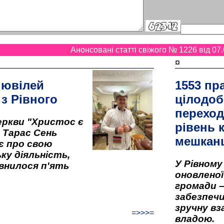
Анонсовані статті свіжого № 1226 від 07.
¤
 ювілей
1553 пр
 з Рівного
цілодоб
переход
ркви "Христос є
рівень к
" Тарас Сень
мешкан
є про свою
ку діяльність,
У Рівном
внилося п'ять
оновленої 
громади –
забезпеч
зручну вз
=>>>=
владою.