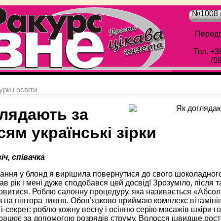
№1008 в
Передп
Тел. +3
(0
ри і освіти
глядають за
ям українські зірки
ч, співачка
ання у блонд я вирішила повернутися до свого шоколадного
в рік і мені дуже сподобався цей досвід! Зрозуміло, після т
овитися. Роблю салонну процедуру, яка називається «Абсол
 на півтора тижня. Обов’язково приймаю комплекс вітамінів,
і-секрет: роблю кожну весну і осінню серію масажів шкіри
 працює за допомогою розрядів струму. Волосся швидше рос