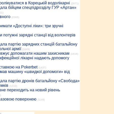
ролікуватися в Корецькій водолікарні
(2671)
дала бійцям спецпідрозділу ГУР «Артан»
01)
івного
(2365)
имати «Доступні ліки»: три зручні
 потужні зарядні станції від волонтерів
дала партію зарядних станцій батальйону
льчої армії
(1649)
довжує допомагати нашим захисникам
(1616)
інфекційної лікарні надають допомогу
 ставкою на Pokerbet
(1437)
римав машину «швидкої допомоги» від
дала партію дронів батальйону «Свобода»
ямків
(1210)
вне переходить на новий рівень
)
 газовою поверхнею
(1149)