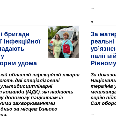
...
¤
і бригади
За мате
ї інфекційної
реальні
 надають
ув’язне
гу
палії ві
орим удома
Рівном
кій обласній інфекційній лікарні
За доказ
ють дві спеціалізовані
Національ
мультидисциплінарні
термінів 
і команди (МДК), які надають
мешканців
у допомогу пацієнтам із
серію під
вними захворюваннями
Сил оборо
дньо за місцем їхнього
...
ня.