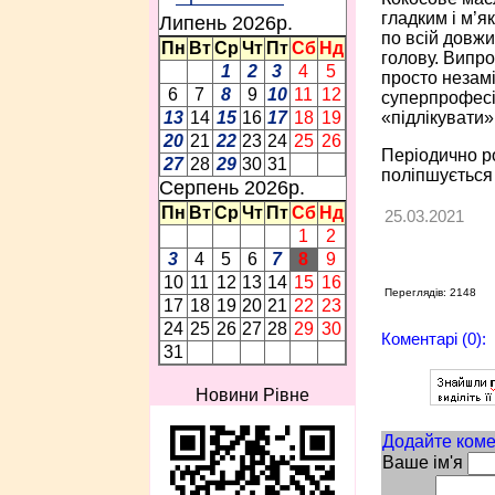
гладким і м’я
Липень 2026p.
по всій довжи
Пн
Вт
Ср
Чт
Пт
Сб
Нд
голову. Випро
1
2
3
4
5
просто незамі
6
7
8
9
10
11
12
суперпрофесій
«підлікувати»
13
14
15
16
17
18
19
20
21
22
23
24
25
26
Періодично ро
27
28
29
30
31
поліпшується
Серпень 2026p.
Пн
Вт
Ср
Чт
Пт
Сб
Нд
25.03.2021
1
2
3
4
5
6
7
8
9
10
11
12
13
14
15
16
Переглядів: 2148
17
18
19
20
21
22
23
24
25
26
27
28
29
30
Коментарі (0):
31
Новини Рівне
Додайте коме
Ваше ім'я