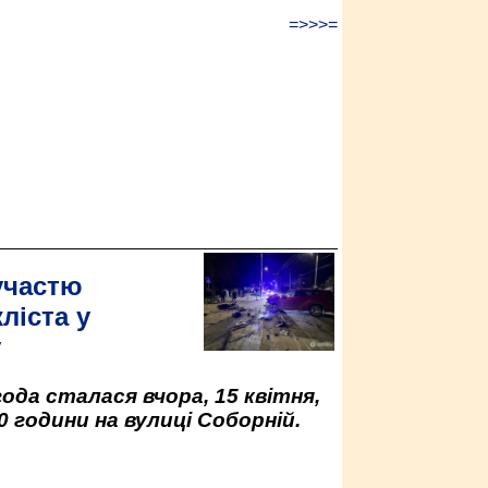
=>>>=
участю
ліста у
у
да сталася вчора, 15 квітня,
0 години на вулиці Соборній.