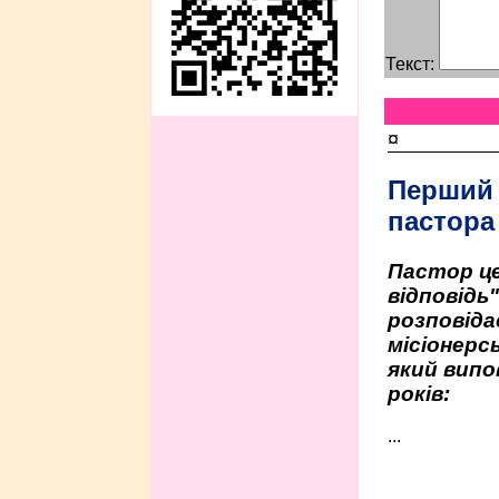
Текст:
¤
Перший
пастора
Пастор це
відповідь
розповіда
місіонерсь
який випо
років:
...