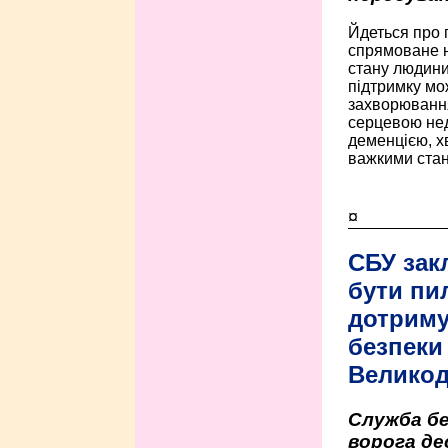
Йдеться про 
спрямоване н
стану людини 
підтримку мо
захворюванням
серцевою нед
деменцією, 
важкими стан
¤
СБУ зак
бути пи
дотриму
безпеки 
Велико
Служба бе
ворога де