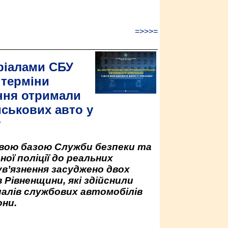
=>>>=
ріалами СБУ
 терміни
ння отримали
йськових авто у
у
овою базою Служби безпеки та
ної поліції до реальних
ув’язнення засуджено двох
 Рівненщини, які здійснили
палів службових автомобілів
ни.