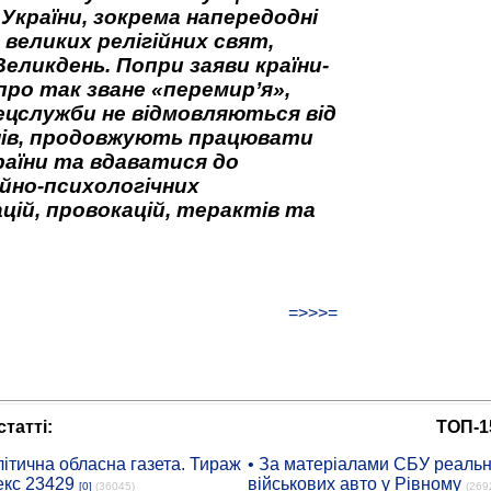
 України, зокрема напередодні
 великих релігійних свят,
Великдень. Попри заяви країни-
про так зване «перемир’я»,
ецслужби не відмовляються від
нів, продовжують працювати
аїни та вдаватися до
йно-психологічних
цій, провокацій, терактів та
=>>>=
татті:
ТОП-1
ітична обласна газета. Тираж
• За матеріалами СБУ реальні
екс 23429
військових авто у Рівному
[0]
(36045)
(269