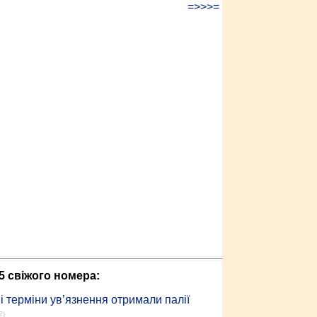
=>>>=
5 свіжого номера:
 терміни ув’язнення отримали палії
2)