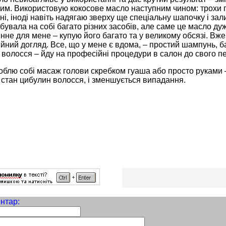
ким. Використовую кокосове масло наступним чином: трохи п
ні, іноді навіть надягаю зверху ще спеціальну шапочку і за
бувала на собі багато різних засобів, але саме це масло ду
нне для мене – купую його багато та у великому обсязі. Вж
ний догляд. Все, що у мене є вдома, – простий шампунь, б
 волосся – йду на професійні процедури в салон до свого п
блю собі масаж голови скребком гуаша або просто руками –
 стан цибулин волосся, і зменшується випадання.
нтар: