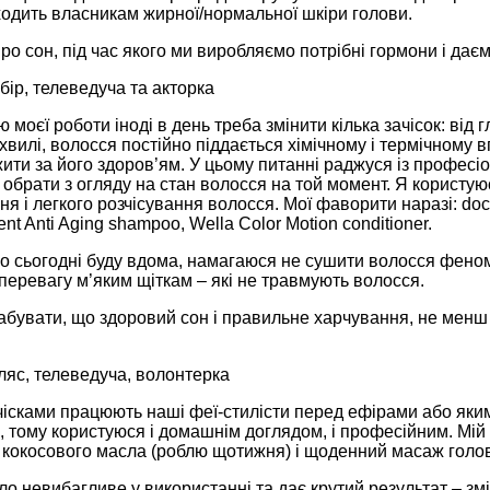
ходить власникам жирної/нормальної шкіри голови.
про сон, під час якого ми виробляємо потрібні гормони і дає
ір, телеведуча та акторка
 моєї роботи іноді в день треба змінити кілька зачісок: від
 хвилі, волосся постійно піддається хімічному і термічному 
ити за його здоров’ям. У цьому питанні раджуся із професіо
 обрати з огляду на стан волосся на той момент. Я користу
я і легкого розчісування волосся. Мої фаворити наразі: doctor
nt Anti Aging shampoo, Wella Color Motion conditioner.
о сьогодні буду вдома, намагаюся не сушити волосся феном
еревагу м’яким щіткам – які не травмують волосся.
абувати, що здоровий сон і правильне харчування, не менш
яс, телеведуча, волонтерка
чісками працюють наші феї-стилісти перед ефірами або яким
 тому користуюся і домашнім доглядом, і професійним. Мій
 кокосового масла (роблю щотижня) і щоденний масаж голо
о невибагливе у використанні та дає крутий результат – зм