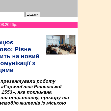
08.2026p.
ацює
ово: Рівне
ить на новий
омунікації з
цями
у презентували роботу
«Гарячої лінії Рівненської
 1553», яка покликана
ити оперативну, прозору та
аємодію жителів із міською