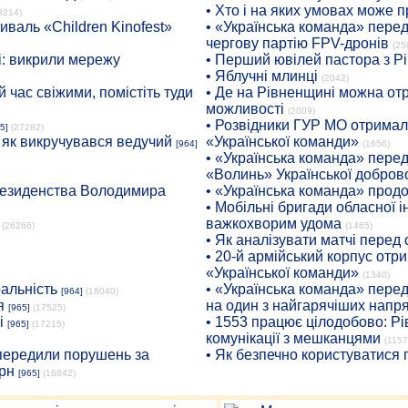
• Хто і на яких умовах може п
8214)
иваль «Children Kinofest»
• «Українська команда» пере
чергову партію FPV-дронів
(25
: викрили мережу
• Перший ювілей пастора з Р
• Яблучні млинці
(2042)
 час свіжими, помістіть туди
• Де на Рівненщині можна отр
можливості
(2009)
• Розвідники ГУР МО отримали
5]
(27282)
: як викручувався ведучий
«Української команди»
[964]
(1656)
• «Українська команда» пере
«Волинь» Української доброво
президенства Володимира
• «Українська команда» про
• Мобільні бригади обласної 
важкохворим удома
(26266)
(1465)
• Як аналізувати матчі перед
• 20-й армійський корпус от
«Української команди»
(1340)
ральність
• «Українська команда» пере
[964]
(18040)
я
на один з найгарячіших напр
[965]
(17525)
і
• 1553 працює цілодобово: Рі
[965]
(17215)
комунікації з мешканцями
(1157
опередили порушень за
• Як безпечно користуватися
рн
[965]
(16842)