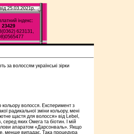
ід 25.03.2021p.
латний індекс:
23429
8(0362) 623131,
98)0565477
 кольору волосся. Експеримент з
акої радикальної зміни кольору, мені
ютне щастя для волосся» від Lebel,
 серед яких Омега та біотин. І мій
 голови апаратом «Дарсонваль». Якщо
те, менше випадає. Така процедура