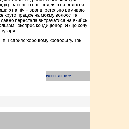
ідігріваю його і розподіляю на волосся
лишаю на ніч – вранці ретельно вимиваю
же круто працює на моєму волоссі та
е давно перестала витрачатися на якийсь
альзам і експрес-кондиціонер. Якщо хочу
ерукаря.
 він сприяє хорошому кровообігу. Так
Версія для друку