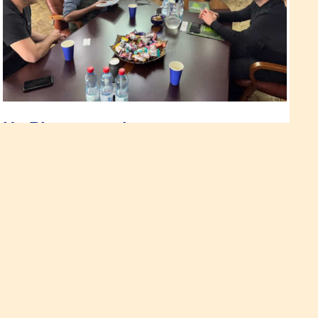
На Рівненщині створюють
швейне виробництво, яке
експортуватиме одяг до Європи
та США
Інвестори продовжують обирати Рівненщину. Торгово-
виробнича група «Текстиль-Контакт» планує створити в
обласному центрі швейне виробництво.