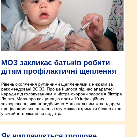
МОЗ закликає батьків робити
дітям профілактичні щеплення
Рівень охоплення рутинними щепленнями є нижчим за
рекомендовані ВООЗ. Про це йшлося під час апаратної
наради під головуванням міністра охорони здоров’я Віктора
Ляшка. Мова про вакцинацію проти 10 інфекційних
захворювань, яка передбачена Національним календарем
профілактичних щеплень і яку можна отримати безоплатно
у сімейного лікаря чи педіатра.
Як виплачується грошове