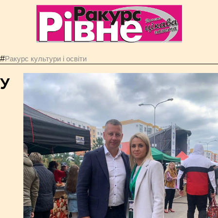
#
Ракурс культури і освіти
У