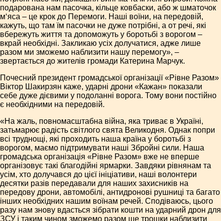
подарована нам пасочка, кільце ковбаски, або ж шматочок
м‘яса – це крок до Перемоги. Наші воїни, на передовій,
кажуть, що там їм пасочки не дуже потрібні, а от речі, які
вбережуть життя та допоможуть у боротьбі з ворогом –
вкрай необхідні. Закликаю усіх долучатися, адже лише
разом ми зможемо наблизити нашу перемогу», –
звертається до жителів громади Катерина Марчук.
Почесний президент громадської організації «Рівне Разом»
Віктор Шакирзян каже, ударні дрони «Кажан» показали
себе дуже дієвими у подоланні ворога. Тому вони постійно
є необхідними на передовій.
«На жаль, повномасштабна війна, яка триває в Україні,
затьмарює радість світлого свята Великодня. Однак попри
всі труднощі, які проходить наша країна у боротьбі з
ворогом, маємо підтримувати наші Збройні сили. Наша
громадська організація «Рівне Разом» вже не вперше
організовує такі благодійні ярмарки. Завдяки рівнянам та
усім, хто долучався до цієї ініціативи, наші волонтери
десятки разів передавали для наших захисників на
передову дрони, автомобілі, антидронові рушниці та багато
інших необхідних нашим воїнам речей. Сподіваюсь, цього
разу нам знову вдасться зібрати кошти на ударний дрон для
ЗСУ і таким чином зможемо разом ще трошки наблизити