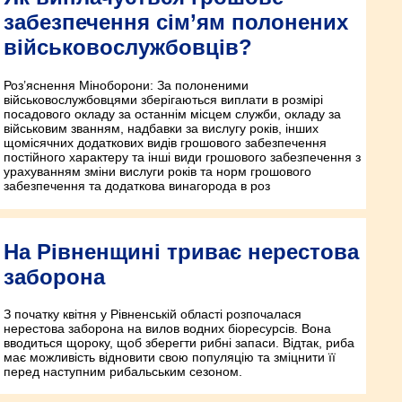
забезпечення сім’ям полонених
військовослужбовців?
Роз’яснення Міноборони: За полоненими
військовослужбовцями зберігаються виплати в розмірі
посадового окладу за останнім місцем служби, окладу за
військовим званням, надбавки за вислугу років, інших
щомісячних додаткових видів грошового забезпечення
постійного характеру та інші види грошового забезпечення з
урахуванням зміни вислуги років та норм грошового
забезпечення та додаткова винагорода в роз
На Рівненщині триває нерестова
заборона
З початку квітня у Рівненській області розпочалася
нерестова заборона на вилов водних біоресурсів. Вона
вводиться щороку, щоб зберегти рибні запаси. Відтак, риба
має можливість відновити свою популяцію та зміцнити її
перед наступним рибальським сезоном.