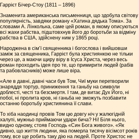
Гаррієт Бічер-Стоу (1811 – 1896)
Знаменита американська письменниця, що здобула світову
популярність, завдяки роману «Хатина дядька Тома». За
словами А. Лінкольна, саме цей роман, в якому описуються
всі жахи рабства, підштовхнув його до боротьби за відміну
рабства в США, здійснену ним у 1865 році.
Народжена в сім’ї священника і богослова і вийшовши
заміж за священника, Гаррієт була християнкою не тільки
через це, а маючи щиру віру в Ісуса Христа, через весь
роман проходить ідея про те, що примирити людей (рабів
та рабовласників) може лише віра.
«Але в давні, давні часи був Том, Чиї муки перетворили
знаряддя тортур, приниження та ганьбу на символи
доблесті, честі та безсмертя. І там, де витає Дух Його, ні
побої, ні пролита кров, ні ганьба не зможуть позбавити
останню боротьбу християнина її слави.
То хіба наодинці провів Том цю довгу ніч у жалюгідній
халупі, мужньо приймаючи удари бича? Ні! Біля нього,
видно одному, стояв Господь «Син Бога живого». «Як
дивно, що життя людини, яка померла тисячу вісімсот років
тому, все ще робить таку дію на людей. Проте Христос не