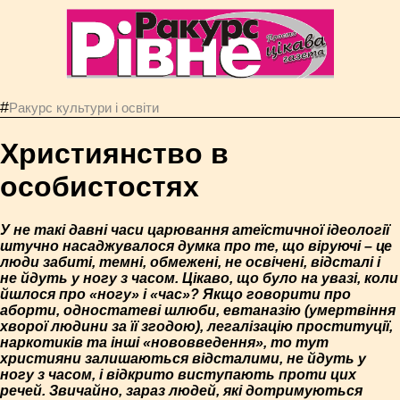
#
Ракурс культури і освіти
Християнство в
особистостях
У не такі давні часи царювання атеїстичної ідеології
штучно насаджувалося думка про те, що віруючі – це
люди забиті, темні, обмежені, не освічені, відсталі і
не йдуть у ногу з часом. Цікаво, що було на увазі, коли
йшлося про «ногу» і «час»? Якщо говорити про
аборти, одностатеві шлюби, евтаназію (умертвіння
хворої людини за її згодою), легалізацію проституції,
наркотиків та інші «нововведення», то тут
християни залишаються відсталими, не йдуть у
ногу з часом, і відкрито виступають проти цих
речей. Звичайно, зараз людей, які дотримуються