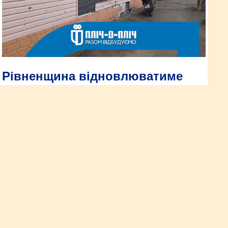
Рівненщина відновлюватиме
три села на Херсонщині
В рамках проєкту «Пліч-о-пліч» Рівненська ОВА взяла
шефство над Кочубеївською громадою південного регіону.
Тут, зокрема, будуть відбудовувати житло та інфраструктуру
трьох сіл – Кочубеївка, Заградівка та Орлове.