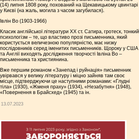
(14) липня 1808 року, похований на Щекавицькому цвинтарі
у Києві (на жаль, могила з часом загубилася).
Івлін Во (1903-1966)
Класик англійської літератури ХХ ст. Сатира, гротеск, тонкий
психологізм – те, що властиво прозі письменника, який
користується величезною популярністю, має низку
послідовників серед іменитих письменників. Щороку у США
та Англії виходять дослідження творчості Івліна Во –
письменника та християнина.
Вже першим романом «Занепад і руйнація» письменник
увірвався у велику літературу і міцно зайняв там своє
місце, підтверджуючи це наступними романами: «Глудні
тіла» (1930), «Жменя праху» (1934), «Незабутня» (1948),
«Повернення в Брайсхед» (1945) та ін.
13.07.2023