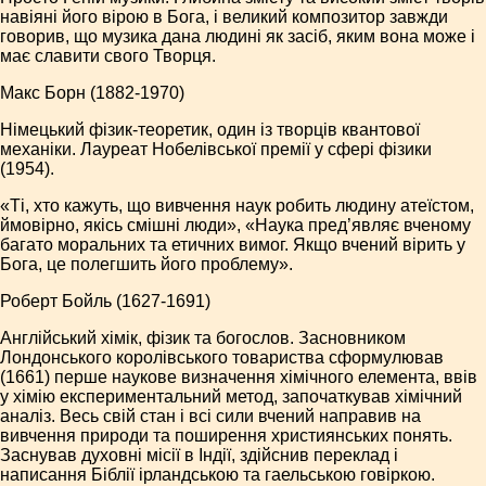
навіяні його вірою в Бога, і великий композитор завжди
говорив, що музика дана людині як засіб, яким вона може і
має славити свого Творця.
Макс Борн (1882-1970)
Німецький фізик-теоретик, один із творців квантової
механіки. Лауреат Нобелівської премії у сфері фізики
(1954).
«Ті, хто кажуть, що вивчення наук робить людину атеїстом,
ймовірно, якісь смішні люди», «Наука пред’являє вченому
багато моральних та етичних вимог. Якщо вчений вірить у
Бога, це полегшить його проблему».
Роберт Бойль (1627-1691)
Англійський хімік, фізик та богослов. Засновником
Лондонського королівського товариства сформулював
(1661) перше наукове визначення хімічного елемента, ввів
у хімію експериментальний метод, започаткував хімічний
аналіз. Весь свій стан і всі сили вчений направив на
вивчення природи та поширення християнських понять.
Заснував духовні місії в Індії, здійснив переклад і
написання Біблії ірландською та гаельською говіркою.