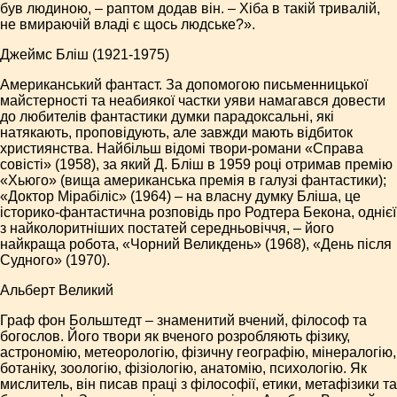
був людиною, – раптом додав він. – Хіба в такій тривалій,
не вмираючій владі є щось людське?».
Джеймс Бліш (1921-1975)
Американський фантаст. За допомогою письменницької
майстерності та неабиякої частки уяви намагався довести
до любителів фантастики думки парадоксальні, які
натякають, проповідують, але завжди мають відбиток
християнства. Найбільш відомі твори-романи «Справа
совісті» (1958), за який Д. Бліш в 1959 році отримав премію
«Хьюго» (вища американська премія в галузі фантастики);
«Доктор Мірабіліс» (1964) – на власну думку Бліша, це
історико-фантастична розповідь про Родтера Бекона, однієї
з найколоритніших постатей середньовіччя, – його
найкраща робота, «Чорний Великдень» (1968), «День після
Судного» (1970).
Альберт Великий
Граф фон Больштедт – знаменитий вчений, філософ та
богослов. Його твори як вченого розробляють фізику,
астрономію, метеорологію, фізичну географію, мінералогію,
ботаніку, зоологію, фізіологію, анатомію, психологію. Як
мислитель, він писав праці з філософії, етики, метафізики та