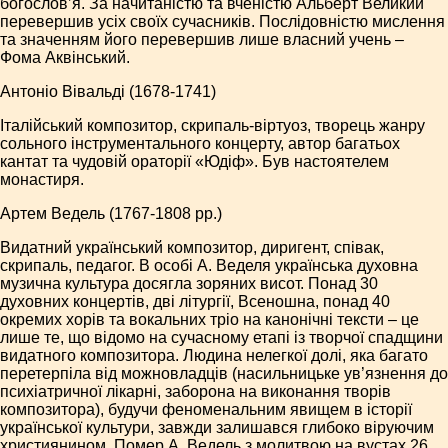
богослов’я. За начитаністю та вченістю Альберт Великий
перевершив усіх своїх сучасників. Послідовністю мислення
та значенням його перевершив лише власний учень –
Фома Аквінський.
Антоніо Вівальді (1678-1741)
Італійський композитор, скрипаль-віртуоз, творець жанру
сольного інструментального концерту, автор багатьох
кантат та чудовій ораторії «Юдіф». Був настоятелем
монастиря.
Артем Ведель (1767-1808 рр.)
Видатний український композитор, диригент, співак,
скрипаль, педагог. В особі А. Веделя українська духовна
музична культура досягла зоряних висот. Понад 30
духовних концертів, дві літургії, Всеношна, понад 40
окремих хорів та вокальних тріо на канонічні тексти – це
лише те, що відомо на сучасному етапі із творчої спадщини
видатного композитора. Людина нелегкої долі, яка багато
перетерпіла від можновладців (насильницьке ув’язнення до
психіатричної лікарні, заборона на виконання творів
композитора), будучи феноменальним явищем в історії
української культури, завжди залишався глибоко віруючим
християнином. Помер А. Ведель з молитвою на вустах 26