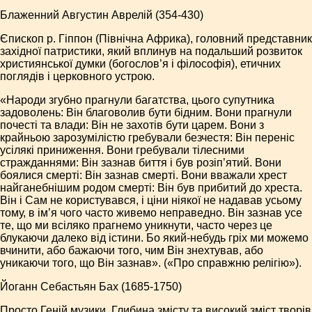
Блаженний Августин Аврелій (354-430)
Єпископ р. Гіппон (Північна Африка), головний представник
західної патристики, який вплинув на подальший розвиток
християнської думки (богослов’я і філософія), етичних
поглядів і церковного устрою.
«Народи згубно прагнули багатства, цього супутника
задоволень: Він благоволив бути бідним. Вони прагнули
почесті та влади: Він не захотів бути царем. Вони з
крайньою зарозумілістю гребували безчестя: Він переніс
усілякі приниження. Вони гребували тілесними
стражданнями: Він зазнав биття і був розіп’ятий. Вони
боялися смерті: Він зазнав смерті. Вони вважали хрест
найганебнішим родом смерті: Він був прибитий до хреста.
Він і Сам не користувався, і ціни ніякої не надавав усьому
тому, в ім’я чого часто живемо неправедно. Він зазнав усе
те, що ми всіляко прагнемо уникнути, часто через це
блукаючи далеко від істини. Бо який-небудь гріх ми можемо
вчинити, або бажаючи того, чим Він знехтував, або
уникаючи того, що Він зазнав». («Про справжню релігію»).
Йоганн Себастьян Бах (1685-1750)
Просто Геній музики. Глибина змісту та високий зміст творів