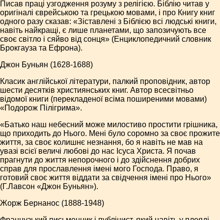
Писав праці узгодження розуму з релігією. Біблію читав у
оригіналі єврейською та грецькою мовами, і про Книгу книг
одного разу сказав: «Зіставлені з Біблією всі людські книги,
навіть найкращі, є лише планетами, що запозичують все
своє світло і сяйво від сонця» (Енциклопедичний словник
Брокгауза та Ефрона).
Джон Буньян (1628-1688)
Класик англійської літератури, палкий проповідник, автор
шести десятків християнських книг. Автор всесвітньо
відомої книги (перекладеної всіма поширеними мовами)
«Подорож Пілігрима».
«Батько наш небесний може милостиво простити грішника,
що приходить до Нього. Мені було соромно за своє прожите
життя, за своє колишнє незнання, бо я навіть не мав на
увазі всієї величі любові до нас Ісуса Христа. Я почав
прагнути до життя непорочного і до здійснення добрих
справ для прославлення імені мого Господа. Право, я
готовий своє життя віддати за свідчення імені про Нього»
(Г.Лавсон «Джон Буньян»).
Жорж Бернанос (1888-1948)
Французький письменник і публіцист, який навіть у плеяді