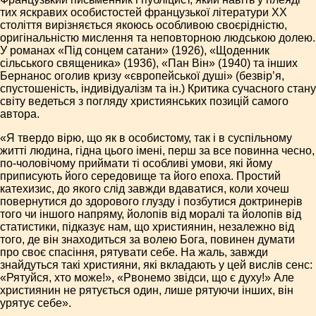
тих яскравих особистостей французької літератури XX
століття вирізняється якоюсь особливою своєрідністю,
оригінальністю мислення та неповторною людською долею.
У романах «Під сонцем сатани» (1926), «Щоденник
сільського священика» (1936), «Пан Він» (1940) та інших
Бернанос оголив кризу «європейської душі» (безвір’я,
спустошеність, індивідуалізм та ін.) Критика сучасного стану
світу ведеться з погляду християнських позицій самого
автора.
«Я твердо вірю, що як в особистому, так і в суспільному
житті людина, гідна цього імені, перш за все повинна чесно,
по-чоловічому приймати ті особливі умови, які йому
приписують його середовище та його епоха. Простий
катехизис, до якого слід завжди вдаватися, коли хочеш
повернутися до здорового глузду і позбутися доктринерів
того чи іншого напряму, йолопів від моралі та йолопів від
статистики, підказує нам, що християнин, незалежно від
того, де він знаходиться за волею Бога, повинен думати
про своє спасіння, рятувати себе. На жаль, завжди
знайдуться такі християни, які вкладають у цей вислів сенс:
«Рятуйся, хто може!», «Рвонемо звідси, що є духу!» Але
християнин не рятується один, лише рятуючи інших, він
урятує себе».