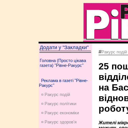
Додати у "Закладки"
#
Ракурс подій
Головна (Просто цікава
25 по
газета) "Рівне-Ракурс"
відді
Реклама в газеті "Рівне-
на Ба
Ракурс"
¤ Ракурс подій
відно
¤ Ракурс політики
робот
¤ Ракурс економiки
¤ Ракурс здоров'я
Жителі мікр
можуть спок