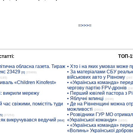
=>>>=
татті:
ТОП-1
ітична обласна газета. Тираж
• Хто і на яких умовах може п
екс 23429
• За матеріалами СБУ реальні
[0]
(35989)
військових авто у Рівному
8185)
(265
иваль «Children Kinofest»
• «Українська команда» пере
чергову партію FPV-дронів
(24
: викрили мережу
• Перший ювілей пастора з Р
• Яблучні млинці
(2036)
 час свіжими, помістіть туди
• Де на Рівненщині можна отр
можливості
(2001)
• Розвідники ГУР МО отримали
5]
(27253)
: як викручувався ведучий
«Української команди»
[964]
(1650)
• «Українська команда» пере
«Волинь» Української доброво