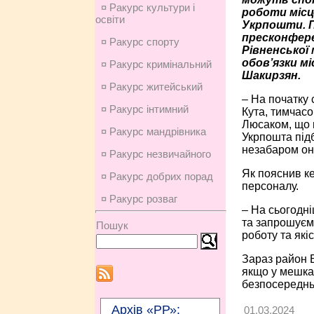
¤ Ракурс культури і
роботи місц
освіти
Укрпошти. П
пресконфере
¤ Ракурс спорту
Рівненської 
обов’язки мі
¤ Ракурс кримінальний
Шакирзян.
¤ Ракурс житейський
– На початку 
¤ Ракурс інтимний
Кута, тимчасо
Люсаком, що н
¤ Ракурс мандрівника
Укрпошта підб
незабаром оно
¤ Ракурс незвичайного
Як пояснив ке
¤ Ракурс добрих порад
персоналу.
¤ Ракурс розваг
– На сьогодн
та запрошуєм
Пошук
роботу та які
Зараз район Б
якщо у мешка
безпосереднь
Архів «РР»:
01.03.2024