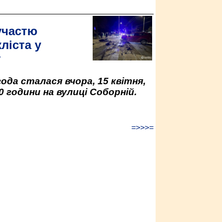
участю
ліста у
у
да сталася вчора, 15 квітня,
0 години на вулиці Соборній.
=>>>=