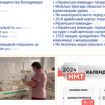
президенства Володимира
• «Українська команда» про
• Мобільні бригади обласної 
важкохворим удома
(26238)
(1459)
• Як аналізувати матчі перед
• 20-й армійський корпус от
«Української команди»
(1333)
ральність
• «Українська команда» пере
[964]
(18030)
я
на один з найгарячіших напр
[965]
(17519)
і
• 1553 працює цілодобово: Рі
[965]
(17209)
комунікації з мешканцями
(1149
опередили порушень за
• Як безпечно користуватися
рн
[965]
(16837)