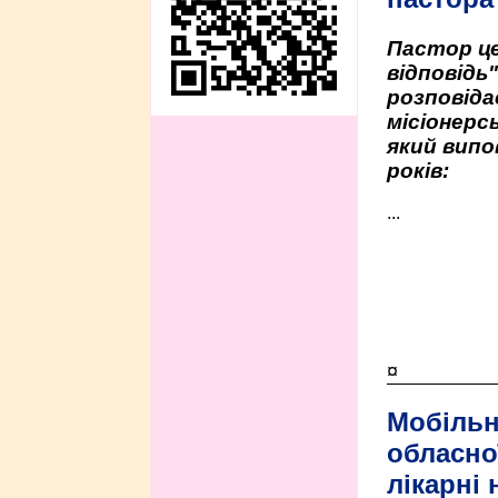
Пастор це
відповідь
розповіда
місіонерсь
який випо
років:
...
¤
Мобільн
обласно
лікарні