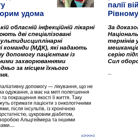
гу
палії ві
орим удома
Рівном
кій обласній інфекційній лікарні
За доказ
ють дві спеціалізовані
Національ
мультидисциплінарні
термінів 
і команди (МДК), які надають
мешканців
у допомогу пацієнтам із
серію під
вними захворюваннями
Сил оборо
дньо за місцем їхнього
...
ня.
паліативну допомогу — лікування, що не
а одужання, а має на меті полегшення
та покращення якості її життя. Таку
жуть отримати пацієнти з онкологічними
и, після інсультів, із хронічною
остатністю, цукровим діабетом,
хворобою Альцгеймера та іншими
ами....
=>>>=