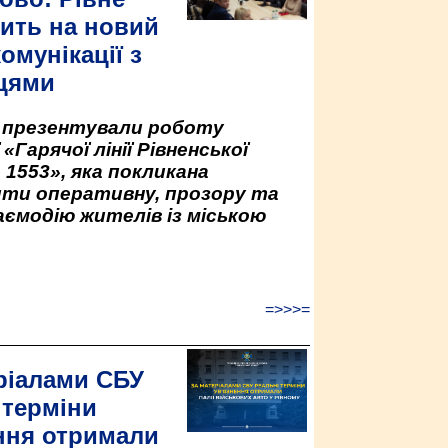
ить на новий
омунікації з
цями
у презентували роботу
«Гарячої лінії Рівненської
 1553», яка покликана
ити оперативну, прозору та
аємодію жителів із міською
=>>>=
ріалами СБУ
 терміни
ння отримали