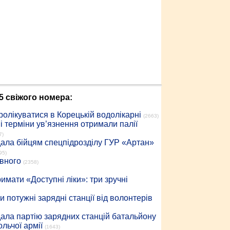
5 свіжого номера:
ролікуватися в Корецькій водолікарні
(2663)
 терміни ув’язнення отримали палії
7)
дала бійцям спецпідрозділу ГУР «Артан»
95)
івного
(2358)
имати «Доступні ліки»: три зручні
 потужні зарядні станції від волонтерів
дала партію зарядних станцій батальйону
льчої армії
(1643)