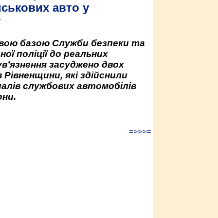
йськових авто у
у
овою базою Служби безпеки та
ної поліції до реальних
ув’язнення засуджено двох
 Рівненщини, які здійснили
палів службових автомобілів
ни.
=>>>=