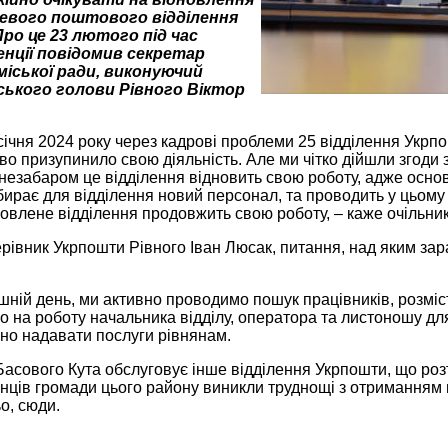
евого поштового відділення
ро це 23 лютого під час
нції повідомив cекретар
міської ради, виконуючий
ського голови Рівного Вік­тор
січня 2024 року через кадрові проблеми 25 відділення Укр
во призупинило свою діяльність. Але ми чітко дійшли згоди 
езабаром це відділення відновить свою роботу, адже основ
ирає для відділення новий персонал, та проводить у цьому
влене відділення продовжить свою роботу, – каже очільник
рівник Укрпошти Рівного Іван Люсак, питання, над яким зара
ішній день, ми активно проводимо пошук працівників, розм
о на роботу начальника відділу, оператора та листоношу д
сно надавати послуги рівнянам.
асового Кута обслуговує інше відділення Укрпошти, що роз
нців громади цього району виникли труднощі з отриманням 
о, сюди.