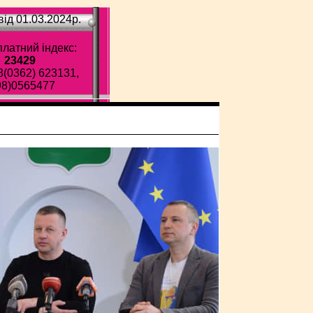
ід 01.03.2024p.
латний індекс:
23429
8(0362) 623131,
98)0565477