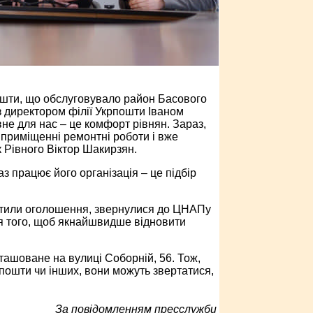
пошти, що обслуговувало район Басового
з директором філії Укрпошти Іваном
не для нас – це комфорт рівнян. Зараз,
 приміщенні ремонтні роботи і вже
 Рівного Віктор Шакирзян.
з працює його організація – це підбір
істили оголошення, звернулися до ЦНАПу
ля того, щоб якнайшвидше відновити
ташоване на вулиці Соборній, 56. Тож,
пошти чи інших, вони можуть звертатися,
За повідомленням пресслужби