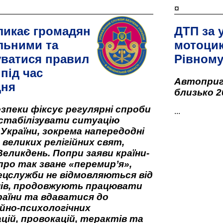
¤
ликає громадян
ДТП за 
льними та
мотоцик
ватися правил
Рівном
під час
Автоприго
дня
близько 2
зпеки фіксує регулярні спроби
...
стабілізувати ситуацію
 України, зокрема напередодні
 великих релігійних свят,
Великдень. Попри заяви країни-
про так зване «перемир’я»,
ецслужби не відмовляються від
нів, продовжують працювати
аїни та вдаватися до
йно-психологічних
цій, провокацій, терактів та