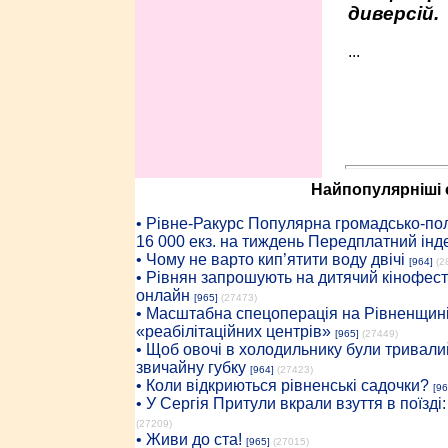
диверсій.
...
Найпопулярніші с
• Рiвне-Ракурс Популярна громадсько-пол
16 000 екз. на тиждень Передплатний інд
• Чому не варто кип’ятити воду двічі
[964]
(2
• Рівнян запрошують на дитячий кінофест
онлайн
[965]
(27473)
• Масштабна спецоперація на Рівненщині
«реабілітаційних центрів»
[965]
(27449)
• Щоб овочі в холодильнику були тривалий
звичайну губку
[964]
(27423)
• Коли відкриються рівненські садочки?
[96
• У Сергія Притули вкрали взуття в поїзді
(27209)
• Живи до ста!
[965]
(27015)