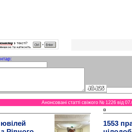
нтар:
Анонсовані статті свіжого № 1226 від 07.
¤
 ювілей
1553 пр
 з Рівного
цілодоб