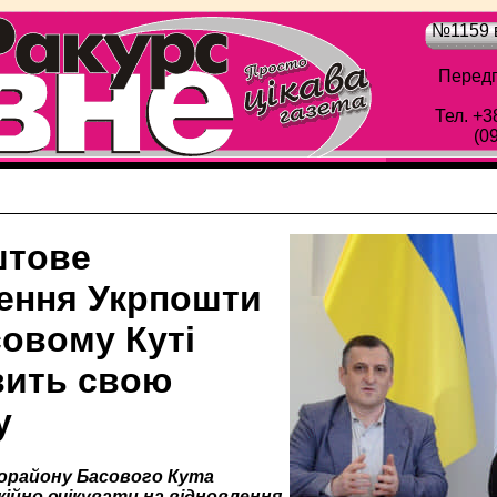
№1159 в
Передп
Тел. +3
(0
штове
лення Укрпошти
совому Куті
вить свою
у
орайону Басового Кута
ійно очікувати на відновлення