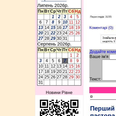
Липень 2026p.
Пн
Вт
Ср
Чт
Пт
Сб
Нд
1
2
3
4
5
Переглядів: 3155
6
7
8
9
10
11
12
Коментарі (0):
13
14
15
16
17
18
19
20
21
22
23
24
25
26
27
28
29
30
31
Серпень 2026p.
Пн
Вт
Ср
Чт
Пт
Сб
Нд
Додайте коме
1
2
Ваше ім'я
3
4
5
6
7
8
9
10
11
12
13
14
15
16
17
18
19
20
21
22
23
24
25
26
27
28
29
30
Текст:
31
Новини Рівне
¤
Перший
пастора