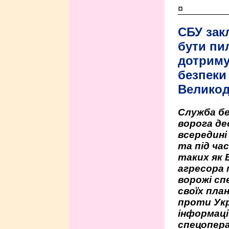
¤
СБУ зак
бути пи
дотриму
безпеки 
Велико
Служба бе
ворога де
всередині
та під час
таких як 
агресора 
ворожі сп
своїх пла
проти Укр
інформаці
спецопера