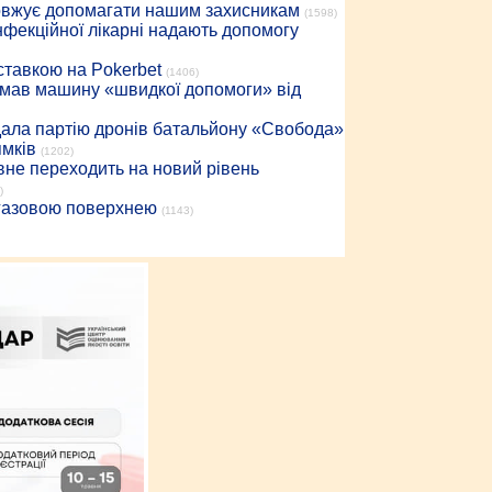
довжує допомагати нашим захисникам
(1598)
інфекційної лікарні надають допомогу
 ставкою на Pokerbet
(1406)
римав машину «швидкої допомоги» від
дала партію дронів батальйону «Свобода»
ямків
(1202)
вне переходить на новий рівень
)
 газовою поверхнею
(1143)