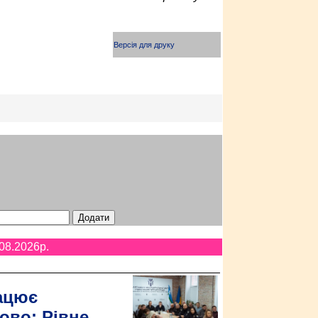
Версія для друку
08.2026p.
ацює
ово: Рівне