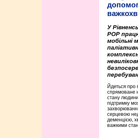
допомо
важкохв
У Рівненсь
РОР працю
мобільні 
паліативн
комплексн
невиліко
безпосере
перебуван
Йдеться про 
спрямоване н
стану людини 
підтримку мо
захворюванням
серцевою нед
деменцією, 
важкими стан