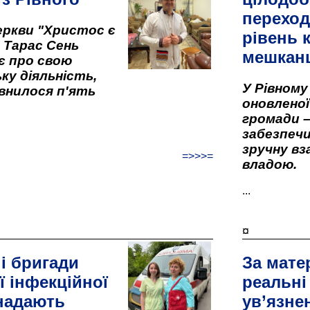
переход
ркви "Христос є
рівень к
" Тарас Сень
мешкан
є про свою
ку діяльність,
У Рівном
внилося п'ять
оновленої 
громади –
забезпеч
зручну вз
=>>>=
владою.
...
¤
і бригади
За мате
ї інфекційної
реальні
 надають
ув’язне