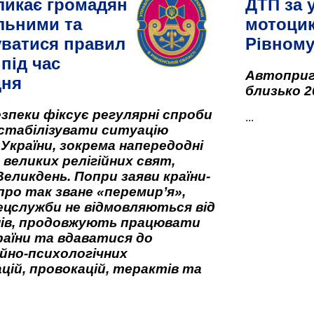
ликає громадян
ДТП за 
льними та
мотоцик
ватися правил
Рівном
під час
Автоприго
дня
близько 2
зпеки фіксує регулярні спроби
...
стабілізувати ситуацію
 України, зокрема напередодні
 великих релігійних свят,
Великдень. Попри заяви країни-
про так зване «перемир’я»,
ецслужби не відмовляються від
нів, продовжують працювати
аїни та вдаватися до
йно-психологічних
цій, провокацій, терактів та