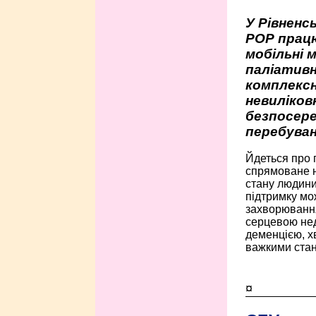
У Рівненсь
РОР працю
мобільні 
паліативн
комплексн
невиліко
безпосере
перебуван
Йдеться про 
спрямоване н
стану людини 
підтримку мо
захворюванням
серцевою нед
деменцією, 
важкими стан
¤