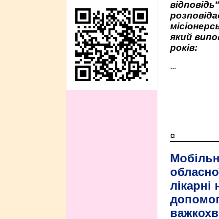
відповідь
розповіда
місіонерсь
який випо
років:
...
¤
Мобільн
обласно
лікарні
допомо
важкохв