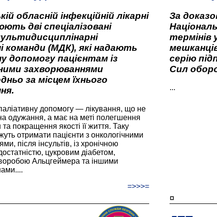
кій обласній інфекційній лікарні
За доказ
ють дві спеціалізовані
Національ
мультидисциплінарні
термінів 
і команди (МДК), які надають
мешканців
у допомогу пацієнтам із
серію під
вними захворюваннями
Сил оборо
дньо за місцем їхнього
...
ня.
паліативну допомогу — лікування, що не
а одужання, а має на меті полегшення
та покращення якості її життя. Таку
жуть отримати пацієнти з онкологічними
и, після інсультів, із хронічною
остатністю, цукровим діабетом,
хворобою Альцгеймера та іншими
ами....
=>>>=
¤