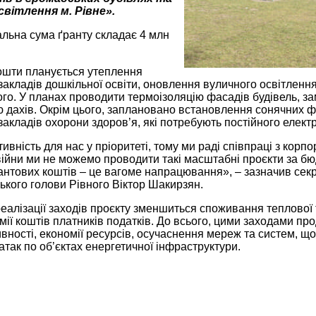
вітлення м. Рівне».
альна сума ґранту складає 4 млн
кошти планується утеплення
акладів дошкільної освіти, оновлення вуличного освітлення
го. У планах проводити термоізоляцію фасадів будівель, зам
 дахів. Окрім цього, заплановано встановлення сонячних ф
акладів охорони здоров’я, які потребують постійного елек
вність для нас у пріоритеті, тому ми раді співпраці з кор
 війни ми не можемо проводити такі масштабні проєкти за б
антових коштів – це вагоме напрацювання», – зазначив cекр
ського голови Рівного Віктор Шакирзян.
реалізації заходів проєкту зменшиться споживання теплової 
мії коштів платників податків. До всього, цими заходами 
ності, економії ресурсів, осучаснення мереж та систем, що 
атак по об’єктах енергетичної інфраструктури.