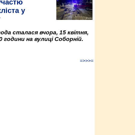
участю
ліста у
у
да сталася вчора, 15 квітня,
0 години на вулиці Соборній.
=>>>=