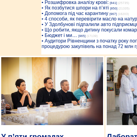
• Розшифровка аналізу крові:
[841]
(25735)
• Як позбутися шпори на п’яті
[850]
(21335)
• Допомога під час карантину
[967]
(18203)
• 4 способи, як перевірити масло на нату
• У Здолбунові підпалили авто підприємц
• Що робити, якщо дитину покусали комар
• Бюджет і ми…
[965]
(17139)
• Аудитори Рівненщини з початку року п
процедурою закупівель на понад 72 млн г
У п’яти громадах
Лаборат