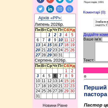
Переглядів: 1691
Коментарі (0):
Архів «РР»:
Липень 2026p.
Пн
Вт
Ср
Чт
Пт
Сб
Нд
Додайте коме
1
2
3
4
5
Ваше ім'я
6
7
8
9
10
11
12
13
14
15
16
17
18
19
20
21
22
23
24
25
26
27
28
29
30
31
Серпень 2026p.
Текст:
Пн
Вт
Ср
Чт
Пт
Сб
Нд
1
2
3
4
5
6
7
8
9
¤
10
11
12
13
14
15
16
17
18
19
20
21
22
23
Перший
24
25
26
27
28
29
30
пастора
31
Пастор це
Новини Рівне