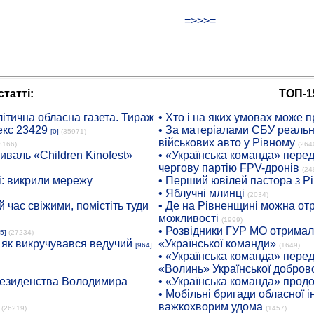
=>>>=
татті:
ТОП-1
ітична обласна газета. Тираж
• Хто і на яких умовах може п
екс 23429
• За матеріалами СБУ реальні
[0]
(35971)
військових авто у Рівному
8166)
(264
иваль «Children Kinofest»
• «Українська команда» пере
чергову партію FPV-дронів
(24
: викрили мережу
• Перший ювілей пастора з Р
• Яблучні млинці
(2034)
 час свіжими, помістіть туди
• Де на Рівненщині можна отр
можливості
(1999)
• Розвідники ГУР МО отримали
5]
(27234)
: як викручувався ведучий
«Української команди»
[964]
(1649)
• «Українська команда» пере
«Волинь» Української доброво
президенства Володимира
• «Українська команда» про
• Мобільні бригади обласної 
важкохворим удома
(26219)
(1457)