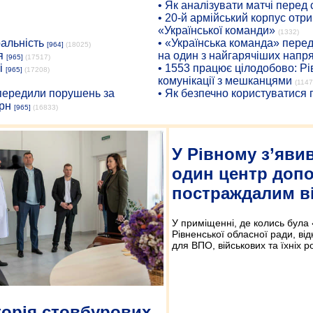
• Як аналізувати матчі перед
• 20-й армійський корпус от
«Української команди»
(1332)
ральність
• «Українська команда» пере
[964]
(18025)
я
на один з найгарячіших напр
[965]
(17517)
і
• 1553 працює цілодобово: Рі
[965]
(17208)
комунікації з мешканцями
(1147
опередили порушень за
• Як безпечно користуватися
рн
[965]
(16833)
У Рівному з’яви
один центр доп
постраждалим ві
У приміщенні, де колись була
Рівненської обласної ради, ві
для ВПО, військових та їхніх р
орія стовбурових