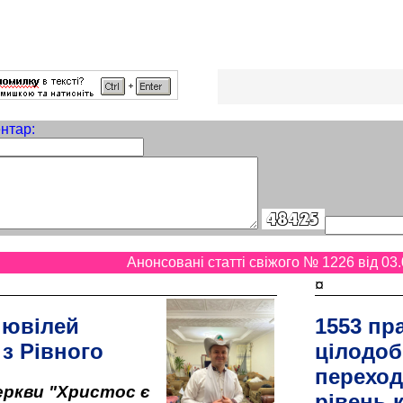
нтар:
Анонсовані статті свіжого № 1226 від 03.
¤
 ювілей
1553 пр
 з Рівного
цілодоб
переход
ркви "Христос є
рівень к