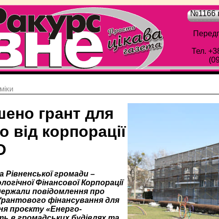
№1166 в
Передп
Тел. +3
(0
мiки
шено грант для
о від корпорації
О
а Рівненської громади –
ологічної Фінансової Корпорації
держали повідомлення про
ґрантового фінансування для
я проєкту «Енерго­
ь в громадських будівлях та