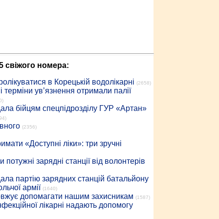
5 свіжого номера:
ролікуватися в Корецькій водолікарні
(2658)
 терміни ув’язнення отримали палії
0)
дала бійцям спецпідрозділу ГУР «Артан»
94)
івного
(2356)
имати «Доступні ліки»: три зручні
 потужні зарядні станції від волонтерів
дала партію зарядних станцій батальйону
льчої армії
(1640)
довжує допомагати нашим захисникам
(1587)
інфекційної лікарні надають допомогу