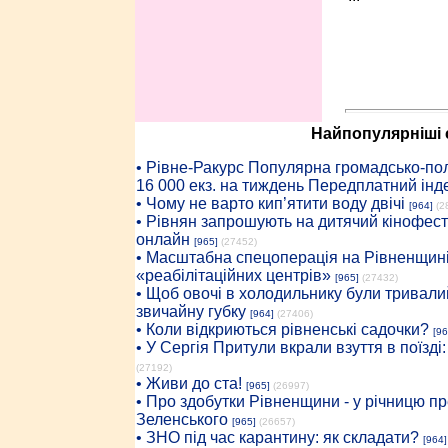
Найпопулярніші с
• Рiвне-Ракурс Популярна громадсько-пол
16 000 екз. на тиждень Передплатний інд
• Чому не варто кип’ятити воду двічі
[964]
(2
• Рівнян запрошують на дитячий кінофест
онлайн
[965]
(27452)
• Масштабна спецоперація на Рівненщині
«реабілітаційних центрів»
[965]
(27432)
• Щоб овочі в холодильнику були тривалий
звичайну губку
[964]
(27406)
• Коли відкриються рівненські садочки?
[96
• У Сергія Притули вкрали взуття в поїзді
(27192)
• Живи до ста!
[965]
(26997)
• Про здобутки Рівненщини - у річницю 
Зеленського
[965]
(26657)
• ЗНО під час карантину: як складати?
[964]