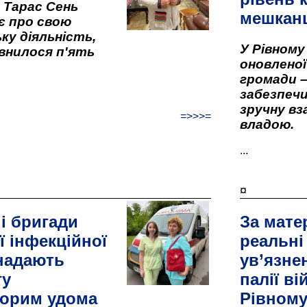
" Тарас Сень
мешкан
є про свою
ку діяльність,
У Рівном
внилося п'ять
оновленої 
громади –
забезпеч
зручну вз
=>>>=
владою.
...
¤
і бригади
За мате
ї інфекційної
реальні
 надають
ув’язне
гу
палії ві
орим удома
Рівном