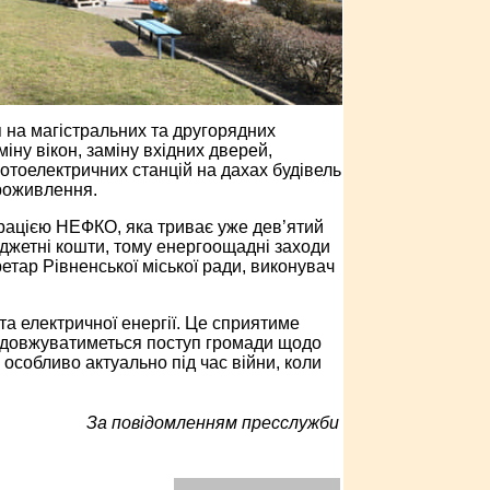
 на магістральних та другорядних
іну вікон, заміну вхідних дверей,
отоелектричних станцій на дахах будівель
троживлення.
порацією НЕФКО, яка триває уже дев’ятий
юджетні кошти, тому енергоощадні заходи
етар Рівненської міської ради, виконувач
та електричної енергії. Це сприятиме
продовжуватиметься поступ громади щодо
особливо актуально під час війни, коли
За повідомленням пресслужби