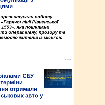
цями
у презентували роботу
«Гарячої лінії Рівненської
 1553», яка покликана
ити оперативну, прозору та
аємодію жителів із міською
=>>>=
ріалами СБУ
 терміни
ння отримали
йськових авто у
у