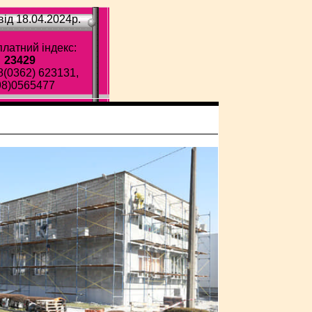
ід 18.04.2024p.
латний індекс:
23429
8(0362) 623131,
98)0565477