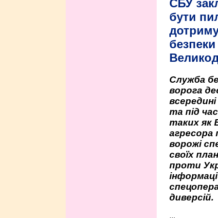
СБУ зак
бути пи
дотриму
безпеки 
Велико
Служба бе
ворога де
всередині
та під час
таких як 
агресора 
ворожі сп
своїх пла
проти Укр
інформаці
спецопера
диверсій.
...