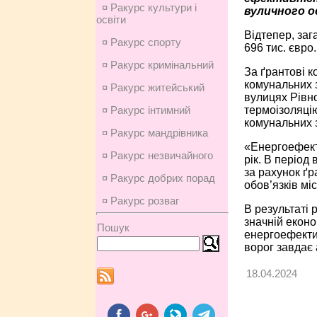
¤ Ракурс культури і
вуличного ос
освіти
Відтепер, заг
¤ Ракурс спорту
696 тис. євро.
¤ Ракурс кримінальний
За ґрантові 
комунальних з
¤ Ракурс житейський
вулицях Рівно
термоізоляцію
¤ Ракурс інтимний
комунальних з
¤ Ракурс мандрівника
«Енергоефекти
¤ Ракурс незвичайного
рік. В період
за рахунок ґр
¤ Ракурс добрих порад
обов’язків мі
¤ Ракурс розваг
В результаті 
значній еконо
Пошук
енергоефектив
ворог завдає 
18.04.2024