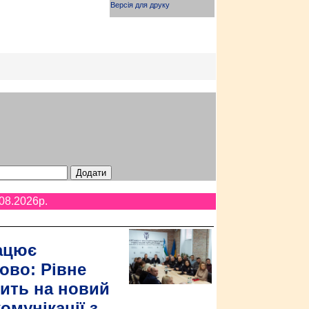
Версія для друку
08.2026p.
ацює
ово: Рівне
ить на новий
омунікації з