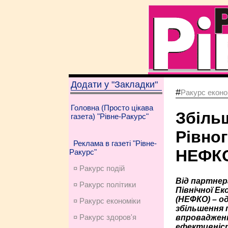
Додати у "Закладки"
#
Ракурс еконо
Головна (Просто цікава
Збіль
газета) "Рівне-Ракурс"
Рівног
Реклама в газеті "Рівне-
НЕФК
Ракурс"
¤ Ракурс подій
Від партнер
¤ Ракурс політики
Північної Ек
(НЕФКО) – о
¤ Ракурс економiки
збільшення 
¤ Ракурс здоров'я
впровадженн
ефективніст