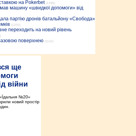
 ставкою на Pokerbet
(1398)
римав машину «швидкої допомоги» від
дала партію дронів батальйону «Свобода»
ямків
(1200)
вне переходить на новий рівень
)
 газовою поверхнею
(1142)
вся ще
омоги
д війни
 «Їдальня №20»
дкрили новий простір
один.