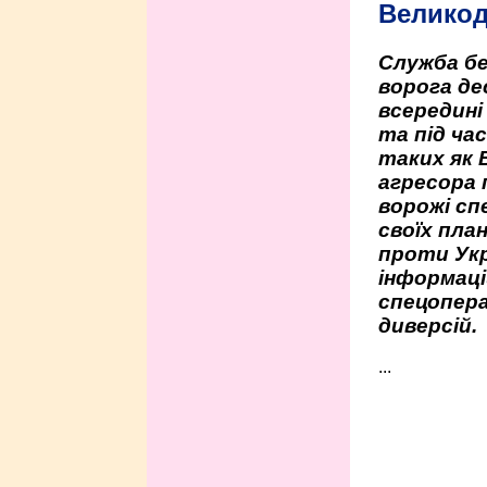
Велико
Служба бе
ворога де
всередині
та під час
таких як 
агресора 
ворожі сп
своїх пла
проти Укр
інформаці
спецопера
диверсій.
...