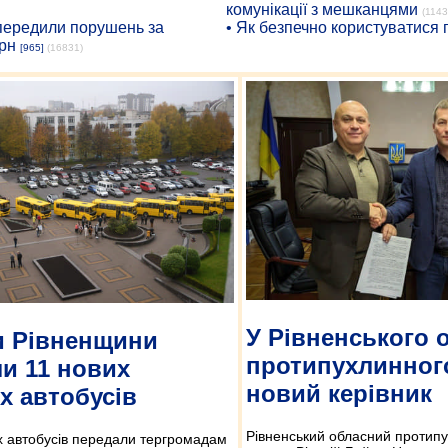
комунікації з мешканцями
(1143
опередили порушень за
• Як безпечно користуватися
рн
[965]
(16831)
У Рівненського 
и Рівненщини
протипухлинног
и 11 нових
новий керівник
х автобусів
Рівненський обласний протип
х автобусів передали тергромадам