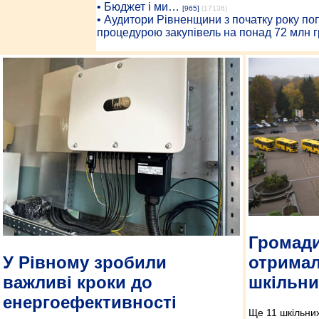
• Бюджет і ми…
[965]
(17136)
• Аудитори Рівненщини з початку року п
процедурою закупівель на понад 72 млн г
Громад
У Рівному зробили
отримал
важливі кроки до
шкільни
енергоефективності
Ще 11 шкільни