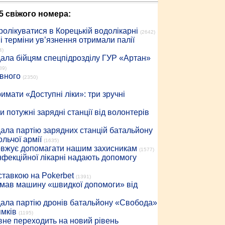
5 свіжого номера:
ролікуватися в Корецькій водолікарні
(2642)
 терміни ув’язнення отримали палії
4)
дала бійцям спецпідрозділу ГУР «Артан»
89)
івного
(2350)
имати «Доступні ліки»: три зручні
 потужні зарядні станції від волонтерів
дала партію зарядних станцій батальйону
льчої армії
(1635)
довжує допомагати нашим захисникам
(1577)
інфекційної лікарні надають допомогу
 ставкою на Pokerbet
(1391)
римав машину «швидкої допомоги» від
дала партію дронів батальйону «Свобода»
ямків
(1195)
вне переходить на новий рівень