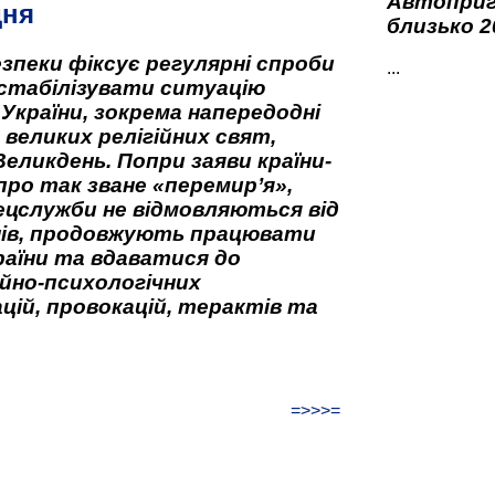
Автоприго
дня
близько 2
зпеки фіксує регулярні спроби
...
стабілізувати ситуацію
 України, зокрема напередодні
 великих релігійних свят,
Великдень. Попри заяви країни-
про так зване «перемир’я»,
ецслужби не відмовляються від
нів, продовжують працювати
аїни та вдаватися до
йно-психологічних
цій, провокацій, терактів та
=>>>=