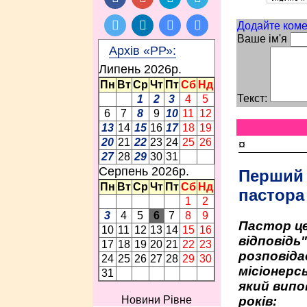
Додайте коме
Ваше ім'я
Архів «РР»:
Липень 2026p.
Пн
Вт
Ср
Чт
Пт
Сб
Нд
Текст:
1
2
3
4
5
6
7
8
9
10
11
12
13
14
15
16
17
18
19
20
21
22
23
24
25
26
¤
27
28
29
30
31
Серпень 2026p.
Перший
Пн
Вт
Ср
Чт
Пт
Сб
Нд
пастора
1
2
3
4
5
6
7
8
9
Пастор це
10
11
12
13
14
15
16
відповідь
17
18
19
20
21
22
23
розповіда
24
25
26
27
28
29
30
місіонерсь
31
який випо
років:
Новини Рівне