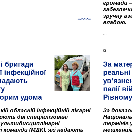
громади –
забезпеч
зручну вз
=>>>=
владою.
...
¤
і бригади
За мате
ї інфекційної
реальні
 надають
ув’язне
гу
палії ві
орим удома
Рівном
кій обласній інфекційній лікарні
За доказ
ють дві спеціалізовані
Національ
мультидисциплінарні
термінів 
і команди (МДК), які надають
мешканців