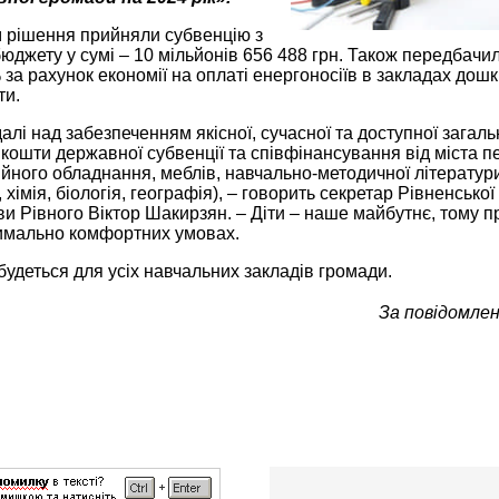
 рішення прийняли субвенцію з
джету у сумі – 10 мільйонів 656 488 грн. Також передбачи
% за рахунок економії на оплаті енергоносіїв в закладах дошк
ти.
лі над забезпеченням якісної, сучасної та доступної загаль
 кошти державної субвенції та співфінансування від міста 
йного обладнання, меблів, навчально-методичної літератури
, хімія, біологія, географія), – говорить секретар Рівненсько
ви Рівного Віктор Шакирзян. – Діти – наше майбутнє, тому
симально комфортних умовах.
будеться для усіх навчальних закладів громади.
За повідомлен