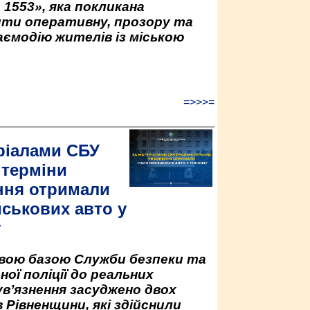
 1553», яка покликана
ити оперативну, прозору та
аємодію жителів із міською
=>>>=
ріалами СБУ
 терміни
ння отримали
йськових авто у
у
овою базою Служби безпеки та
ної поліції до реальних
ув’язнення засуджено двох
 Рівненщини, які здійснили