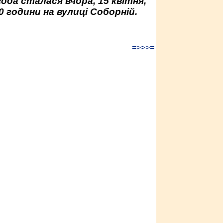
да сталася вчора, 15 квітня,
0 години на вулиці Соборній.
=>>>=