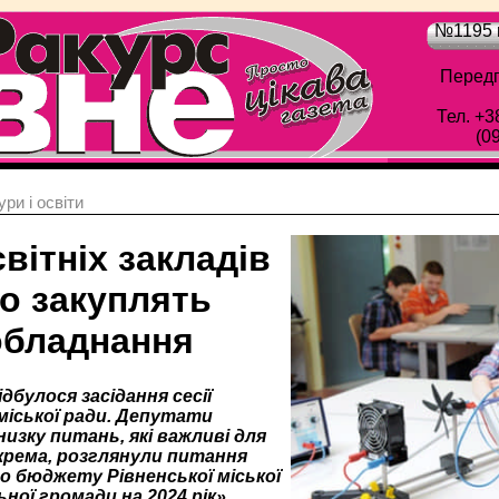
№1195 в
Передп
Тел. +3
(0
ри і освіти
вітніх закладів
о закуплять
обладнання
дбулося засідання сесії
 міської ради. Депутати
изку питань, які важливі для
крема, розглянули питання
до бюджету Рівненської міської
ої громади на 2024 рік».