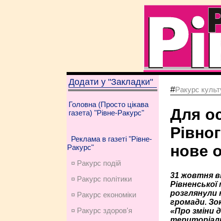
Додати у "Закладки"
#
Ракурс культу
Головна (Просто цікава
Для ос
газета) "Рівне-Ракурс"
Рівног
Реклама в газеті "Рівне-
нове 
Ракурс"
¤ Ракурс подій
31 жовтня ві
¤ Ракурс політики
Рівненської
розглянули н
¤ Ракурс економiки
громади. Зо
¤ Ракурс здоров'я
«Про зміни 
територіальн