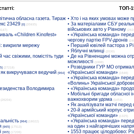
татті:
ТОП-1
ітична обласна газета. Тираж
• Хто і на яких умовах може п
екс 23429
• За матеріалами СБУ реальні
[0]
(35935)
військових авто у Рівному
8147)
(262
иваль «Children Kinofest»
• «Українська команда» пере
чергову партію FPV-дронів
(24
: викрили мережу
• Перший ювілей пастора з Р
• Яблучні млинці
(2030)
 час свіжими, помістіть туди
• Де на Рівненщині можна отр
можливості
(1998)
• Розвідники ГУР МО отримали
5]
(27218)
: як викручувався ведучий
«Української команди»
[964]
(1646)
• «Українська команда» пере
«Волинь» Української доброво
президенства Володимира
• «Українська команда» про
• Мобільні бригади обласної 
важкохворим удома
(26204)
(1453)
• Як аналізувати матчі перед
• 20-й армійський корпус от
«Української команди»
(1325)
ральність
• «Українська команда» пере
[964]
(18022)
я
на один з найгарячіших напр
[965]
(17513)
і
• 1553 працює цілодобово: Рі
[965]
(17206)