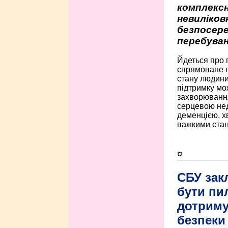
комплексн
невиліко
безпосере
перебуван
Йдеться про 
спрямоване н
стану людини 
підтримку мо
захворюванням
серцевою нед
деменцією, 
важкими стан
¤
СБУ зак
бути пи
дотриму
безпеки 