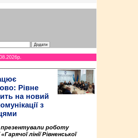
08.2026p.
ацює
ово: Рівне
ить на новий
омунікації з
цями
у презентували роботу
«Гарячої лінії Рівненської