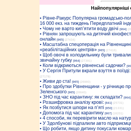
Найпопулярніші с
• Рiвне-Ракурс Популярна громадсько-пол
16 000 екз. на тиждень Передплатний інд
• Чому не варто кип’ятити воду двічі
[964]
(2
• Рівнян запрошують на дитячий кінофест
онлайн
[965]
(27434)
• Масштабна спецоперація на Рівненщині
«реабілітаційних центрів»
[965]
(27416)
• Щоб овочі в холодильнику були тривалий
звичайну губку
[964]
(27391)
• Коли відкриються рівненські садочки?
[96
• У Сергія Притули вкрали взуття в поїзді
(27178)
• Живи до ста!
[965]
(26980)
• Про здобутки Рівненщини - у річницю 
Зеленського
[965]
(26640)
• ЗНО під час карантину: як складати?
[964]
• Розшифровка аналізу крові:
[841]
(25731)
• Як позбутися шпори на п’яті
[850]
(21331)
• Допомога під час карантину
[967]
(18201)
• 4 способи, як перевірити масло на нату
• У Здолбунові підпалили авто підприємц
• Що робити, якщо дитину покусали комар