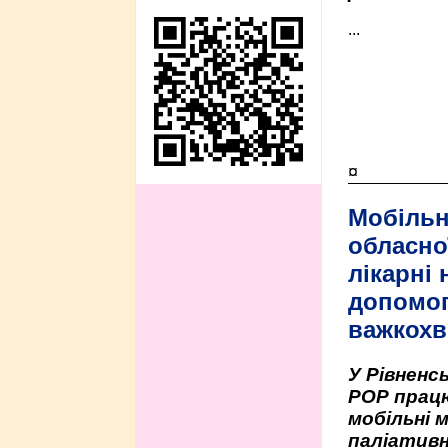
...
¤
Мобільн
обласно
лікарні
допомо
важкохв
У Рівненсь
РОР працю
мобільні 
паліативн