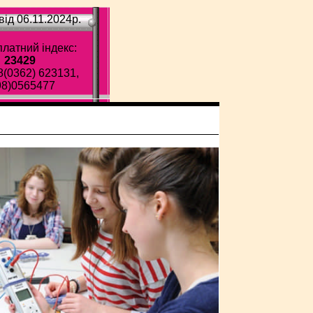
ід 06.11.2024p.
латний індекс:
23429
8(0362) 623131,
98)0565477