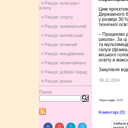
¤ Ракурс культури і
освіти
Цим проєктом
Державного бю
¤ Ракурс спорту
у розмірі 30 
технічної осві
¤ Ракурс кримінальний
– Працюємо да
¤ Ракурс житейський
школа». За ці
та мультимеді
¤ Ракурс інтимний
галузі (фізика
¤ Ракурс мандрівника
міського голо
освіту в мак
¤ Ракурс незвичайного
Закупівля від
¤ Ракурс добрих порад
06.11.2024
¤ Ракурс розваг
Пошук
Переглядів: 1271
Коментарі (0):