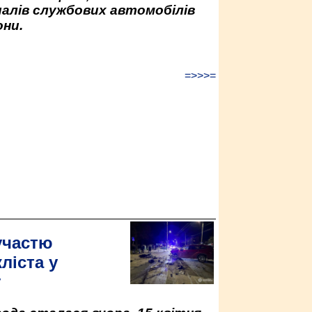
палів службових автомобілів
ни.
=>>>=
участю
ліста у
у