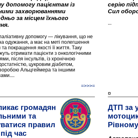
у допомогу пацієнтам із
серію під
вними захворюваннями
Сил оборо
дньо за місцем їхнього
...
ня.
паліативну допомогу — лікування, що не
а одужання, а має на меті полегшення
та покращення якості її життя. Таку
жуть отримати пацієнти з онкологічними
и, після інсультів, із хронічною
остатністю, цукровим діабетом,
хворобою Альцгеймера та іншими
ами....
=>>>=
¤
ликає громадян
ДТП за 
льними та
мотоцик
ватися правил
Рівном
під час