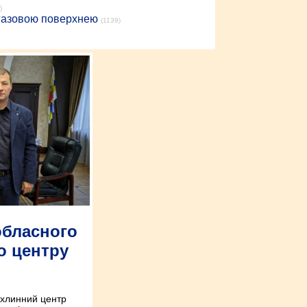
)
 газовою поверхнею
(1139)
обласного
о центру
ухлинний центр