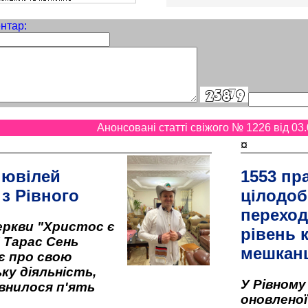
нтар:
Анонсовані статті свіжого № 1226 від 03.
¤
 ювілей
1553 пр
 з Рівного
цілодоб
переход
ркви "Христос є
рівень к
" Тарас Сень
мешкан
є про свою
ку діяльність,
У Рівном
внилося п'ять
оновленої 