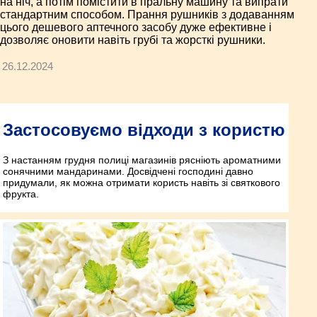
на ніч, а потім помістити в пральну машину та випрати
стандартним способом. Прання рушників з додаванням
цього дешевого аптечного засобу дуже ефективне і
дозволяє оновити навіть грубі та жорсткі рушники.
26.12.2024
Застосовуємо відходи з користю
З настанням грудня полиці магазинів рясніють ароматними
сонячними мандаринами. Досвідчені господині давно
придумали, як можна отримати користь навіть зі святкового
фрукта.