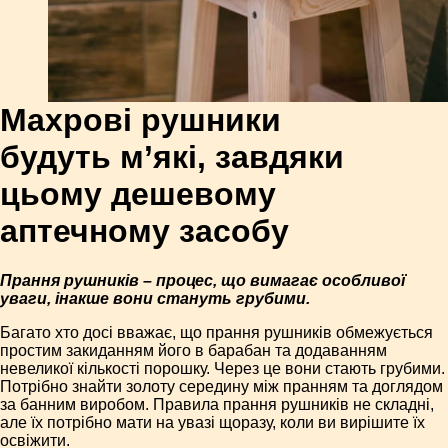
Махрові рушники
будуть м’які, завдяки
цьому дешевому
аптечному засобу
Прання рушників – процес, що вимагає особливої ​​
уваги, інакше вони стануть грубими.
Багато хто досі вважає, що прання рушників обмежу­ється
простим закиданням його в барабан та додаванням
невеликої кількості порошку. Через це вони стають грубими.
Потрібно знайти золоту середи­ну між пранням та доглядом
за банним виробом. Правила прання рушників не складні,
але їх потрібно мати на увазі щоразу, коли ви вирішите їх
освіжити.