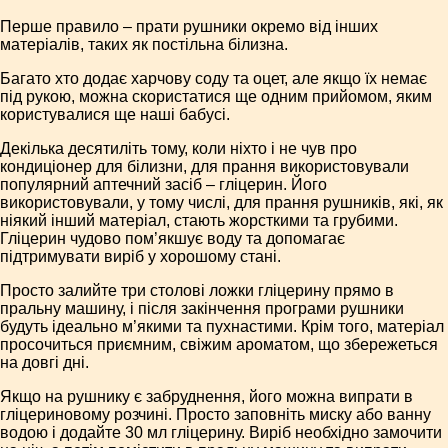
Перше правило – прати рушники окремо від інших
матеріалів, таких як постільна білизна.
Багато хто додає харчову соду та оцет, але якщо їх немає
під рукою, можна скористатися ще одним прийомом, яким
користувалися ще наші бабусі.
Декілька десятиліть тому, коли ніхто і не чув про
кондиціонер для білизни, для прання використовували
популярний аптечний засіб – гліцерин. Його
використовували, у тому числі, для прання рушників, які, як
ніякий інший матеріал, стають жорсткими та грубими.
Гліцерин чудово пом’якшує воду та допомагає
підтримувати виріб у хорошому стані.
Просто залийте три столові ложки гліцерину прямо в
пральну машину, і після закінчення програми рушники
будуть ідеально м’якими та пухнастими. Крім того, матеріал
просочиться приємним, свіжим ароматом, що збережеться
на довгі дні.
Якщо на рушнику є забруднення, його можна випрати в
гліцериновому розчині. Просто заповніть миску або ванну
водою і додайте 30 мл гліцерину. Виріб необхідно замочити