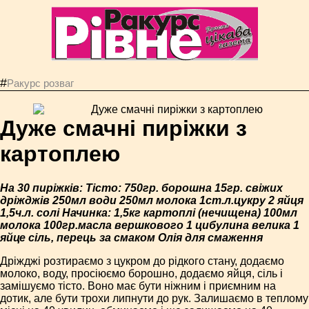
#
Ракурс розваг
Дуже смачні пиріжки з
картоплею
На 30 пиріжків: Тісто: 750гр. борошна 15гр. свіжих
дріжджів 250мл води 250мл молока 1ст.л.цукру 2 яйця
1,5ч.л. солі Начинка: 1,5кг картоплі (нечищена) 100мл
молока 100гр.масла вершкового 1 цибулина велика 1
яйце cіль, перець за смаком Олія для смаження
Дріжджі розтираємо з цукром до рідкого стану, додаємо
молоко, воду, просіюємо борошно, додаємо яйця, сіль і
замішуємо тісто. Воно має бути ніжним і приємним на
дотик, але бути трохи липнути до рук. Залишаємо в теплому