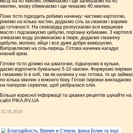
місці на 40 хвилин, обминаємо і ще залишаємо на 40
хвилин, знову обминаємо і ще чекаємо 40 хвилин.
Поки тісто підходить робимо начинку: чистимо картоплю,
ріжемо на кілька частин, додаємо сіль за смаком і варимо
до готовності. На сковорідці розпускаємо все вершкове
масло і підсмажуємо цибулю, порізану кубиками. З картоплі
зливаємо воду, розминаємо в пюре, додаємо смажену
цибулю, молоко, яйце і все дуже добре вимішуємо.
Виправляємо на сіль-перець. Готова начинка нагадує
ніжний крем.
Готове тісто ділимо на шматочки, підкачуємо в кульки,
даємо відпочити буквально 5-10 хвилин. Формуємо пиріжки
і смажимо їх в олії, так як начинка у нас готова, то це займає
по кілька хвилин з кожного боку. Готові пиріжки викладаємо
на паперові серветки, щоб увібралася олія.
Більше корисної інформації та цікавих рецептів шукайте на
сайті PIKA.RV.UA
31.05.2018