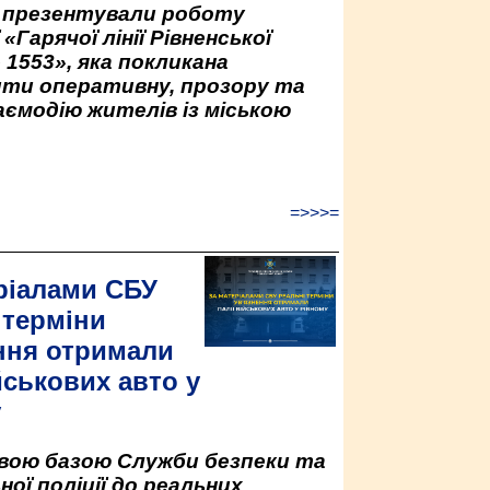
у презентували роботу
«Гарячої лінії Рівненської
 1553», яка покликана
ити оперативну, прозору та
аємодію жителів із міською
=>>>=
ріалами СБУ
 терміни
ння отримали
йськових авто у
у
овою базою Служби безпеки та
ної поліції до реальних