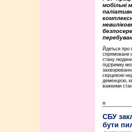
мобільні 
паліативн
комплексн
невиліко
безпосере
перебуван
Йдеться про 
спрямоване н
стану людини 
підтримку мо
захворюванням
серцевою нед
деменцією, 
важкими стан
¤
СБУ зак
бути пи