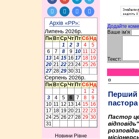
Архів «РР»:
Додайте коме
Липень 2026p.
Ваше ім'я
Пн
Вт
Ср
Чт
Пт
Сб
Нд
1
2
3
4
5
6
7
8
9
10
11
12
13
14
15
16
17
18
19
Текст:
20
21
22
23
24
25
26
27
28
29
30
31
Серпень 2026p.
¤
Пн
Вт
Ср
Чт
Пт
Сб
Нд
1
2
Перший
3
4
5
6
7
8
9
пастора
10
11
12
13
14
15
16
17
18
19
20
21
22
23
Пастор це
24
25
26
27
28
29
30
відповідь
31
розповіда
Новини Рівне
місіонерсь