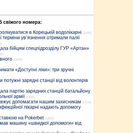
5 свіжого номера:
ролікуватися в Корецькій водолікарні
(2646)
 терміни ув’язнення отримали палії
6)
дала бійцям спецпідрозділу ГУР «Артан»
90)
івного
(2350)
имати «Доступні ліки»: три зручні
 потужні зарядні станції від волонтерів
дала партію зарядних станцій батальйону
льчої армії
(1635)
довжує допомагати нашим захисникам
(1578)
інфекційної лікарні надають допомогу
 ставкою на Pokerbet
(1392)
римав машину «швидкої допомоги» від