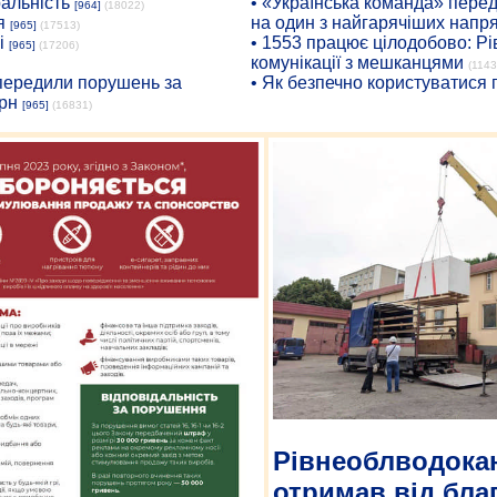
ральність
• «Українська команда» пере
[964]
(18022)
я
на один з найгарячіших напр
[965]
(17513)
і
• 1553 працює цілодобово: Рі
[965]
(17206)
комунікації з мешканцями
(1143
опередили порушень за
• Як безпечно користуватися
рн
[965]
(16831)
Рівнеоблводока
отримав від бла