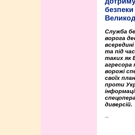
дотриму
безпеки 
Велико
Служба бе
ворога де
всередині
та під час
таких як 
агресора 
ворожі сп
своїх пла
проти Укр
інформаці
спецопера
диверсій.
...