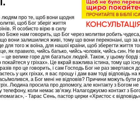
і.
 людям про те, щоб вони щодня
олитві, щоб Бог зберіг життя
оїнів. Я особисто вірю в силу
о Боже нам говорить, що Бог через молитви робить чудеса, і
що вони залишилися живі, тому що вони переконані, що за 
е для того ж воїна, для нашої країни, щоб зберегти життя т
це, як правило, чийсь батько, чийсь чоловік, чийсь син. Не в
 – це велике горе для багатьох людей. Також, у цьому борд
 покайтеся у гріхах». Це вкрай важлива істина, тому що існу
разів про це говорить, і сам Господь Бог не раз звертався до 
єтесь у цих гріхах, я вас прощу і дам вам тоді відповідь н
сь/молився, а Бог мені не відповів? Причини можуть бути р
ріх. Людина просила про допомогу, але контакту з Богом не 
 телефону, коли немає зв’язку. Налагоджуємо контакт з Бого
допомагає», - Тарас Сень, пастор церки «Христос є відповідь»