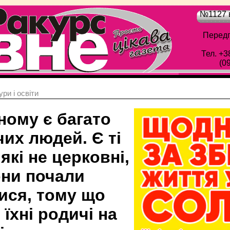
№1127 в
Передп
Тел. +3
(0
ри і освіти
ному є багато
их людей. Є ті
які не церковні,
они почали
ися, тому що
і їхні родичі на