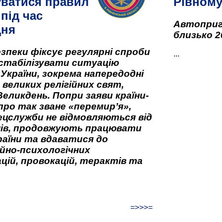
ватися правил
Рівном
під час
Автоприго
дня
близько 2
зпеки фіксує регулярні спроби
...
стабілізувати ситуацію
 України, зокрема напередодні
 великих релігійних свят,
Великдень. Попри заяви країни-
про так зване «перемир’я»,
ецслужби не відмовляються від
нів, продовжують працювати
аїни та вдаватися до
йно-психологічних
цій, провокацій, терактів та
=>>>=