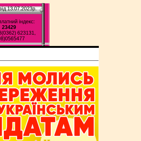
ід 13.07.2023p.
латний індекс:
23429
8(0362) 623131,
98)0565477