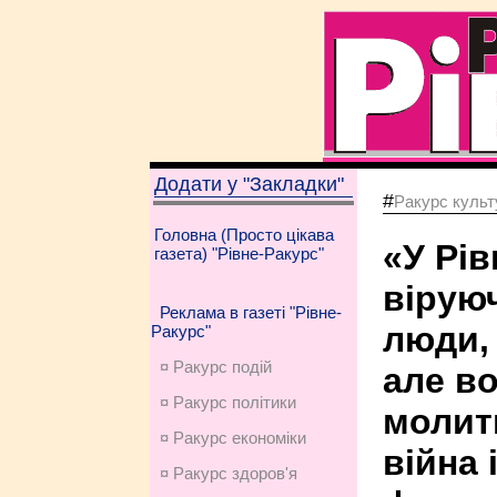
Додати у "Закладки"
#
Ракурс культу
Головна (Просто цікава
«У Рів
газета) "Рівне-Ракурс"
віруюч
Реклама в газеті "Рівне-
люди, 
Ракурс"
¤ Ракурс подій
але в
¤ Ракурс політики
молит
¤ Ракурс економiки
війна 
¤ Ракурс здоров'я