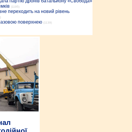
дала партію дронів батальйону «Свобода»
ямків
(1195)
вне переходить на новий рівень
)
 газовою поверхнею
(1139)
нал
годійної