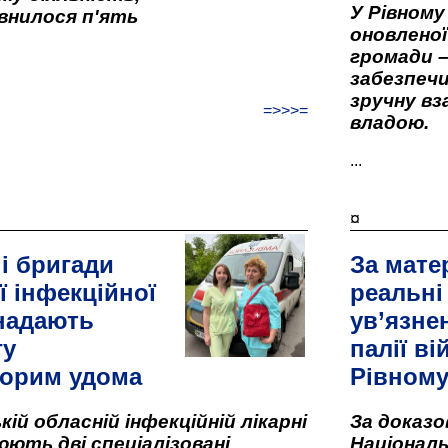
У Рівном
внилося п'ять
оновленої 
громади –
забезпеч
зручну вз
=>>>=
владою.
...
¤
і бригади
За мате
ї інфекційної
реальні
 надають
ув’язне
гу
палії ві
орим удома
Рівном
кій обласній інфекційній лікарні
За доказ
ють дві спеціалізовані
Національ