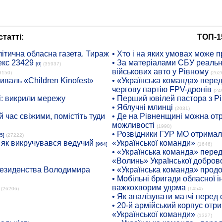
татті:
ТОП-1
ітична обласна газета. Тираж
• Хто і на яких умовах може п
екс 23429
• За матеріалами СБУ реальні
[0]
(35937)
військових авто у Рівному
8150)
(262
иваль «Children Kinofest»
• «Українська команда» пере
чергову партію FPV-дронів
(24
: викрили мережу
• Перший ювілей пастора з Р
• Яблучні млинці
(2031)
 час свіжими, помістіть туди
• Де на Рівненщині можна отр
можливості
(1998)
• Розвідники ГУР МО отримали
5]
(27222)
: як викручувався ведучий
«Української команди»
[964]
(1646)
• «Українська команда» пере
«Волинь» Української доброво
президенства Володимира
• «Українська команда» про
• Мобільні бригади обласної 
важкохворим удома
(26206)
(1454)
• Як аналізувати матчі перед
• 20-й армійський корпус от
«Української команди»
(1327)