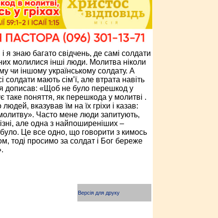
 я знаю багато свідчень, де самі солдати
них молилися інші люди. Молитва ніколи
ому чи іншому українському солдату. А
сі солдати мають сім’ї, але втрата навіть
і я дописав: «Щоб не було перешкод у
є таке поняття, як перешкода у молитві .
людей, вказував їм на їх гріхи і казав:
а молитву». Часто мене люди запитують,
ізні, але одна з найпоширеніших –
було. Це все одно, що говорити з кимось
м, тоді просимо за солдат і Бог береже
.
Версія для друку