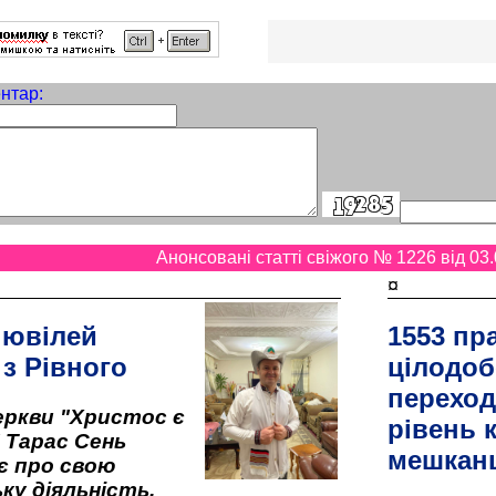
нтар:
Анонсовані статті свіжого № 1226 від 03.
¤
 ювілей
1553 пр
 з Рівного
цілодоб
переход
ркви "Христос є
рівень к
" Тарас Сень
мешкан
є про свою
ку діяльність,