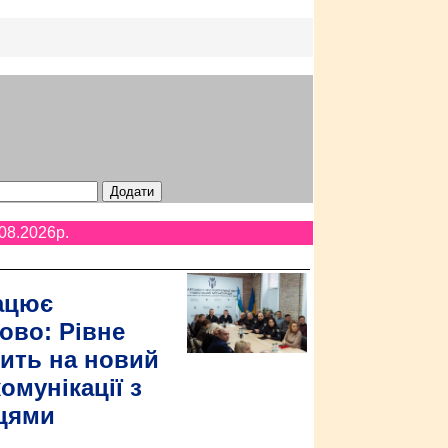
08.2026p.
ацює
ово: Рівне
ить на новий
омунікації з
цями