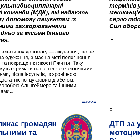
мультидисциплінарні
термінів 
і команди (МДК), які надають
мешканців
у допомогу пацієнтам із
серію під
вними захворюваннями
Сил оборо
дньо за місцем їхнього
...
ня.
паліативну допомогу — лікування, що не
а одужання, а має на меті полегшення
та покращення якості її життя. Таку
жуть отримати пацієнти з онкологічними
и, після інсультів, із хронічною
остатністю, цукровим діабетом,
хворобою Альцгеймера та іншими
ами....
=>>>=
¤
ликає громадян
ДТП за 
льними та
мотоцик