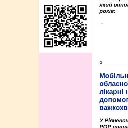
який випо
років:
...
¤
Мобільн
обласно
лікарні
допомо
важкохв
У Рівненсь
РОР працю