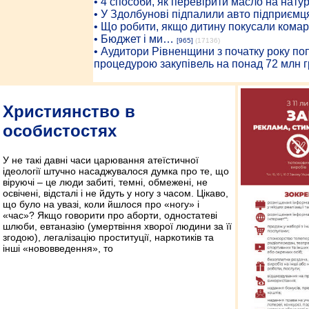
• 4 способи, як перевірити масло на нату
• У Здолбунові підпалили авто підприємц
• Що робити, якщо дитину покусали комар
• Бюджет і ми…
[965]
(17136)
• Аудитори Рівненщини з початку року п
процедурою закупівель на понад 72 млн г
Християнство в
особистостях
У не такі давні часи царювання атеїстичної
ідеології штучно насаджувалося думка про те, що
віруючі – це люди забиті, темні, обмежені, не
освічені, відсталі і не йдуть у ногу з часом. Цікаво,
що було на увазі, коли йшлося про «ногу» і
«час»? Якщо говорити про аборти, одностатеві
шлюби, евтаназію (умертвіння хворої людини за її
згодою), легалізацію проституції, наркотиків та
інші «нововведення», то