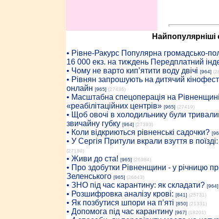
Найпопулярніші с
• Рiвне-Ракурс Популярна громадсько-пол
16 000 екз. на тиждень Передплатний інд
• Чому не варто кип’ятити воду двічі
[964]
(2
• Рівнян запрошують на дитячий кінофест
онлайн
[965]
(27436)
• Масштабна спецоперація на Рівненщині
«реабілітаційних центрів»
[965]
(27419)
• Щоб овочі в холодильнику були тривалий
звичайну губку
[964]
(27393)
• Коли відкриються рівненські садочки?
[96
• У Сергія Притули вкрали взуття в поїзді
(27180)
• Живи до ста!
[965]
(26984)
• Про здобутки Рівненщини - у річницю 
Зеленського
[965]
(26643)
• ЗНО під час карантину: як складати?
[964]
• Розшифровка аналізу крові:
[841]
(25731)
• Як позбутися шпори на п’яті
[850]
(21331)
• Допомога під час карантину
[967]
(18201)