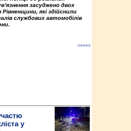
ув’язнення засуджено двох
 Рівненщини, які здійснили
палів службових автомобілів
ни.
=>>>=
участю
ліста у