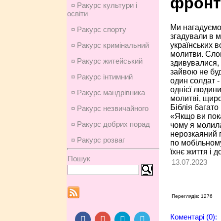
фронт
¤ Ракурс культури і
освіти
Ми нагадуємо
¤ Ракурс спорту
згадували в м
українських в
¤ Ракурс кримінальний
молитви. Слов
¤ Ракурс житейський
здивувалися, 
зайвою не буд
¤ Ракурс інтимний
один солдат - 
однієї людини
¤ Ракурс мандрівника
молитві, щиро
Біблія багато 
¤ Ракурс незвичайного
«Якщо ви пока
¤ Ракурс добрих порад
чому я молила
нерозкаяний г
¤ Ракурс розваг
по мобільному
їхнє життя і 
Пошук
13.07.2023
Переглядів: 1276
Коментарі (0):