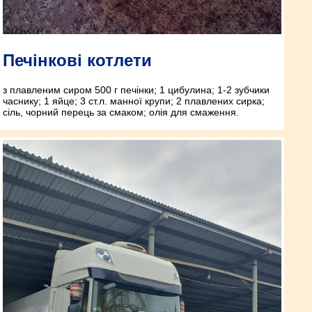
Печінкові котлети
з плавленим сиром 500 г печінки; 1 цибулина; 1-2 зубчики
часнику; 1 яйце; 3 ст.л. манної крупи; 2 плавлених сирка;
сіль, чорний перець за смаком; олія для смаження.