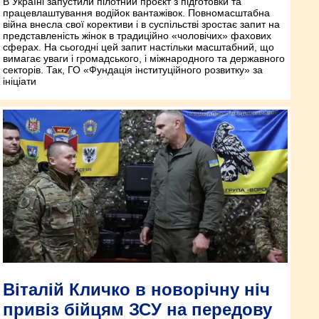
В Україні запустили пілотний проєкт з підготовки та
працевлаштування водійок вантажівок. Повномасштабна
війна внесла свої корективи і в суспільстві зростає запит на
представленість жінок в традиційно «чоловічих» фахових
сферах. На сьогодні цей запит настільки масштабний, що
вимагає уваги і громадського, і міжнародного та державного
секторів. Так, ГО «Фундація інституційного розвитку» за
ініціати
Віталій Кличко в новорічну ніч
привіз бійцям ЗСУ на передову