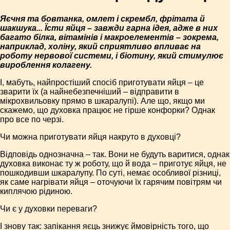
Яєчня та бовтанка, омлет і скрембл, фрітата й
шакшука... Їсти яйця – завжди гарна ідея, адже в них
багато білка, вітамінів і макроелементів – зокрема,
наприклад, холіну, який сприятливо впливає на
роботу нервової системи, і біотину, який стимулює
вироблення колагену.
І, мабуть, найпростіший спосіб приготувати яйця – це
зварити їх (а найнебезпечніший – відправити в
мікрохвильовку прямо в шкаралупі). Але що, якщо ми
скажемо, що духовка працює не гірше конфорки? Однак
про все по черзі.
Чи можна приготувати яйця накруто в духовці?
Відповідь однозначна – так. Вони не будуть варитися, однак
духовка виконає ту ж роботу, що й вода – приготує яйця, не
пошкодивши шкаралупу. По суті, немає особливої різниці,
як саме нагрівати яйця – оточуючи їх гарячим повітрям чи
киплячою рідиною.
Чи є у духовки переваги?
І знову так: запікання яєць знижує ймовірність того, що