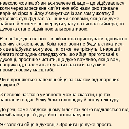
навколо жовтка з’явиться зелене кільце – це відбувається,
коли через агресивне кип’ятіння або надмірно тривале
варіння сірка в білку з’єднується із залізом у жовтку й
утворює сульфід заліза. Іншими словами, якщо ви дуже
зайняті й можете не звернути увагу на сигнал таймера, то
духовка стане відмінною альтернативою.
Є в неї ще два плюси – в ній можна приготувати одночасно
велику кількість яєць. Крім того, вони не будуть стикатися,
як це відбувається у воді, а, отже, не тріснуть. І, нарешті,
багато господинь стверджують, що яйця, приготовані в
духовці, простіше чистити, що дуже важливо, якщо вам,
наприклад, належить готувати салати й закуски в
промисловому масштабі.
Чи відрізняються запечені яйця за смаком від зварених
накруто?
З певною часткою умовності можна сказати, що так:
запікання надає білку більш однорідну й ніжну текстуру.
До речі, саме завдяки цьому білок так легко відділяється від
мембрани, що з’єднує його зі шкаралупою.
Як запекти яйця в духовці? Зробити це дуже просто.